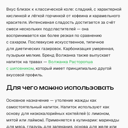
Вкус близок к классической коле: сладкий, с характерной
кислинкой и лёгкой горчинкой от кофеина и карамельного
красителя. Интенсивная сладость достигается за счёт
смеси нескольких подсластителей — она
воспринимается как более резкая по сравнению
с сахаром. Послевкусие искусственное, типичное
для диетических газировок. Карбонизация умеренная,
пузырьки мелкие. Бренд Волжанка также выпускает
напиток на травах —
Волжанка Расторопша
с шиповником
, который имеет принципиально другой
вкусовой профиль.
Для чего можно использовать
Основное назначение — утоление жажды как
самостоятельный напиток. Напиток используют как
основу для низкокалорийных коктейлей (с лимоном,
мятой или лаймом). Применяется в кулинарии: маринады
для мяса, глазурь для запекания, основа для желе или