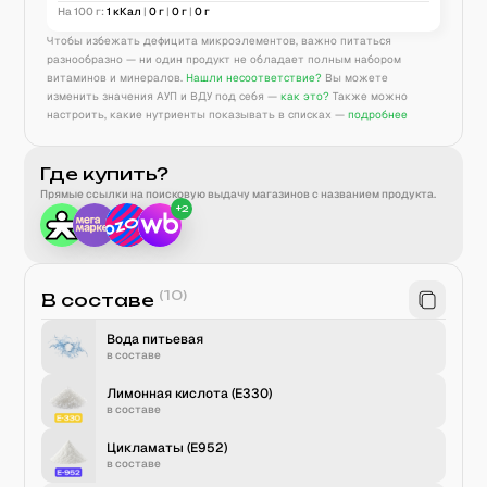
На 100 г:
1
кКал
|
0
г
|
0
г
|
0
г
Чтобы избежать дефицита микроэлементов, важно питаться
разнообразно — ни один продукт не обладает полным набором
витаминов и минералов.
Нашли несоответствие?
Вы можете
изменить значения АУП и ВДУ под себя —
как это?
Также можно
настроить, какие нутриенты показывать в списках —
подробнее
Где купить?
Прямые ссылки на поисковую выдачу магазинов с названием продукта.
+
2
(
10
)
В составе
Вода питьевая
в составе
Лимонная кислота (Е330)
в составе
Цикламаты (E952)
в составе