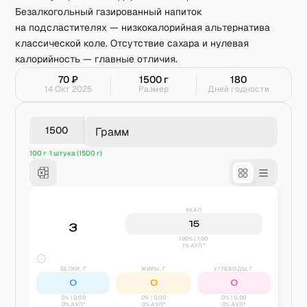
Безалкогольный газированный напиток
на подсластителях — низкокалорийная альтернатива
классической коле. Отсутствие сахара и нулевая
калорийность — главные отличия.
70
₽
1500
г
180
14 Окт 2025
Размер
Дней годности
Грамм
100 г
1 штука (1500 г)
ККАЛ
15
3
100% | 1,00
1% АУП*
БЕЛКИ, Г
ЖИРЫ, Г
УГЛЕВОДЫ, Г
0
0
0
0
% |
0,00
0
% |
0,00
0
% |
0,00
0% АУП*
0% АУП*
0% АУП*