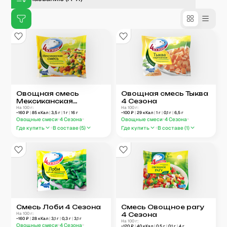
Овощная смесь
Овощная смесь Тыква
Мексиканская
4 Сезона
4 Сезона
На 100 г:
На 100 г:
~
160
₽
|
85
кКал
|
3,5
г
|
1
г
|
16
г
~
100
₽
|
29
кКал
|
1
г
|
0,1
г
|
6,5
г
Овощные смеси
4 Сезона
Овощные смеси
4 Сезона
Где купить
В составе (
5
)
Где купить
В составе (
1
)
Смесь Лоби 4 Сезона
Смесь Овощное рагу
На 100 г:
4 Сезона
~
160
₽
|
28
кКал
|
3,1
г
|
0,3
г
|
3,1
г
На 100 г:
Овощные смеси
4 Сезона
~
120
₽
|
40
кКал
|
0,5
г
|
0,1
г
|
4
г