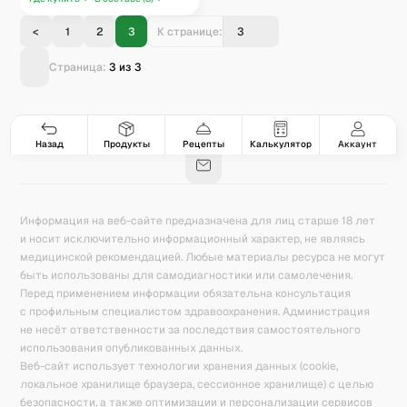
<
1
2
3
К странице:
Страница:
3
из
3
Гастро-сеты
Рецепты
Продукты
Блог
8
171
5078
42
База знаний
Калькулятор калорий
Назад
Продукты
Рецепты
Калькулятор
Аккаунт
Информация на веб-сайте предназначена для лиц старше 18 лет
и носит исключительно информационный характер, не являясь
медицинской рекомендацией. Любые материалы ресурса не могут
быть использованы для самодиагностики или самолечения.
Перед применением информации обязательна консультация
с профильным специалистом здравоохранения. Администрация
не несёт ответственности за последствия самостоятельного
использования опубликованных данных.
Веб-сайт использует технологии хранения данных (cookie,
локальное хранилище браузера, сессионное хранилище) с целью
безопасности, а также оптимизации и персонализации сервисов