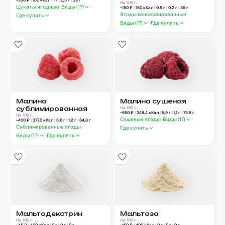
~
350
₽
|
160
кКал
|
1
г
|
0,5
г
|
39
г
На 100 г:
Цукаты ягодные
Виды (
17
)
~
150
₽
|
150
кКал
|
0,5
г
|
0,2
г
|
36
г
Ягоды консервированные
Где купить
Виды (
17
)
Где купить
Малина
Малина сушеная
сублимированная
На 100 г:
~
950
₽
|
348,4
кКал
|
5,9
г
|
1,1
г
|
75,9
г
На 100 г:
Сушеные ягоды
Виды (
17
)
~
400
₽
|
377,0
кКал
|
6,6
г
|
1,2
г
|
84,8
г
Сублимированные ягоды
Где купить
Виды (
17
)
Где купить
Мальтодекстрин
Мальтоза
На 100 г:
На 100 г: