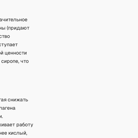
начительное
аны (придают
ство
ступает
ой ценности
 сиропе, что
гая снижать
лагена
и.
живает работу
нее кислый,