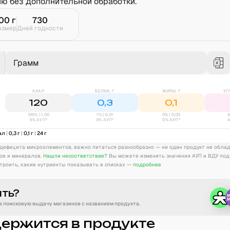
ию без дополнительной обработки.
00
г
730
азмер
Дней годности
Грамм
ККАЛ
БЕЛКИ, Г
ЖИРЫ, Г
УГ
120
0,3
0,1
100% | 1,00
1
% |
0,01
0
% |
0,00
9
6% АУП*
0% АУП*
0% АУП*
ал
|
0,3
г
|
0,1
г
|
24
г
дефицита микроэлементов, важно питаться разнообразно — ни один продукт не обла
ов и минералов.
Нашли несоответствие?
Вы можете изменить значения АУП и ВДУ под
троить, какие нутриенты показывать в списках —
подробнее
ить?
 поисковую выдачу магазинов с названием продукта.
держится в продукте