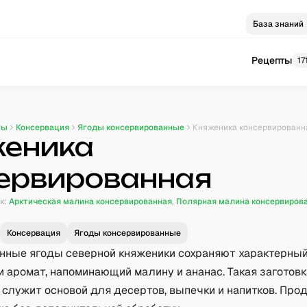
База знаний
Рецепты
17
ты
Консервация
Ягоды консервированные
Княженика консервированн
еника
ервированная
к:
Арктическая малина консервированная
,
Полярная малина консервиров
я
Консервация
Ягоды консервированные
нные ягоды северной княженики сохраняют характерный
и аромат, напоминающий малину и ананас. Такая заготов
 служит основой для десертов, выпечки и напитков. Прод