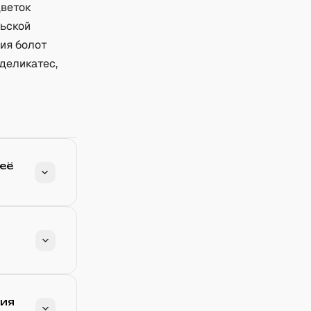
цветок
льской
ния болот
деликатес,
её
ния