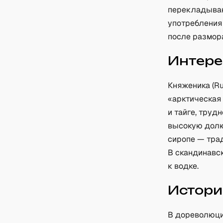
перекладываю
употребления
после размор
Интере
Княженика (Ru
«арктическая 
и тайге, труд
высокую долю
сиропе — тра
В скандинавс
к водке.
Истори
В дореволюци