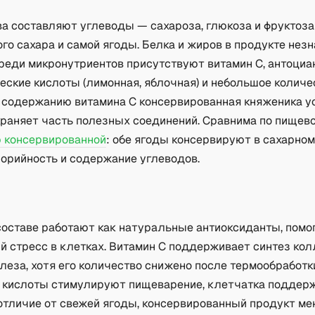
ва составляют углеводы — сахароза, глюкоза и фруктоза
го сахара и самой ягоды. Белка и жиров в продукте нез
Среди микронутриентов присутствуют витамин C, антоци
ческие кислоты (лимонная, яблочная) и небольшое количе
о содержанию витамина C консервированная княженика у
храняет часть полезных соединений. Сравнима по пищев
 консервированной
: обе ягоды консервируют в сахарном
орийность и содержание углеводов.
а
составе работают как натуральные антиоксиданты, помо
й стресс в клетках. Витамин C поддерживает синтез кол
леза, хотя его количество снижено после термообработк
 кислоты стимулируют пищеварение, клетчатка поддер
отличие от свежей ягоды, консервированный продукт ме