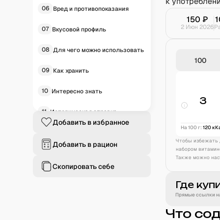
к употреблен
06
Вред и противопоказания
150
₽
1
2 Июн 2026
Р
07
Вкусовой профиль
08
Для чего можно использовать
09
Как хранить
10
Интересно знать
3
11
Историческая справка
Добавить в избранное
На 100 г:
120
кК
12
Частые вопросы
Чтобы избежать 
Добавить в рацион
набором витамин
Также можно нас
Скопировать себе
Где куп
Прямые ссылки на
Что со