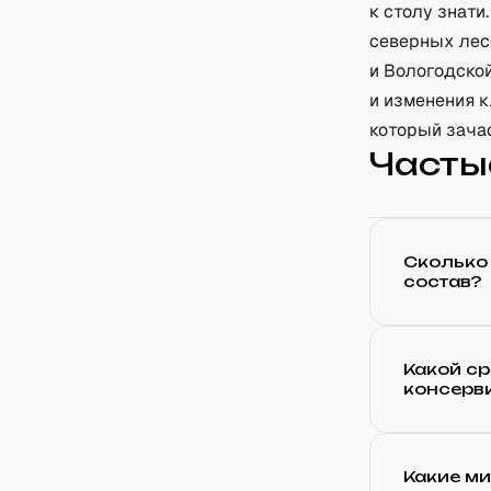
к столу знати
северных лесо
и Вологодской
и изменения 
который зача
Часты
Сколько 
состав?
Какой ср
консерв
Какие м