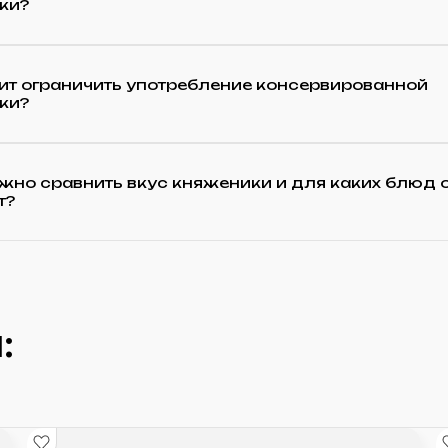
ки?
ит ограничить употребление консервированной
ки?
жно сравнить вкус княженики и для каких блюд 
т?
: