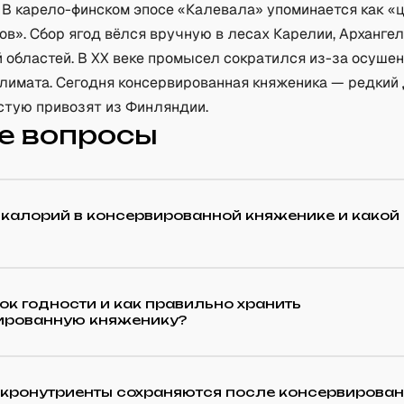
. В карело-финском эпосе «Калевала» упоминается как «
в». Сбор ягод вёлся вручную в лесах Карелии, Арханге
 областей. В XX веке промысел сократился из-за осуше
климата. Сегодня консервированная княженика — редкий 
стую привозят из Финляндии.
е вопросы
калорий в консервированной княженике и какой 
ок годности и как правильно хранить
ированную княженику?
икронутриенты сохраняются после консервирова