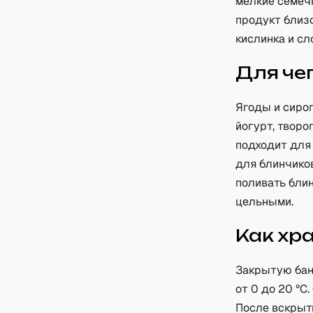
мелкие семечк
продукт близ
кислинка и сл
Для че
Ягоды и сиро
йогурт, творо
подходит для 
для блинчиков
поливать бли
цельными.
Как хр
Закрытую бан
от 0 до 20 °C
После вскрыти