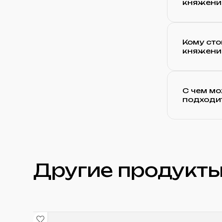
княжени
Кому сто
княжени
С чем мо
подходи
Другие продукты