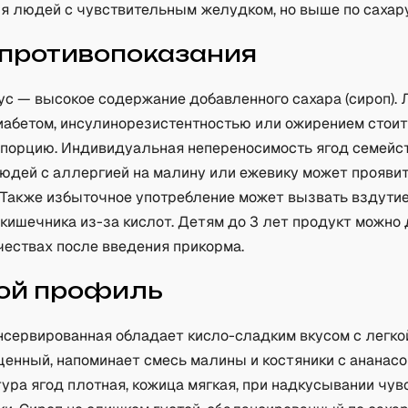
ля людей с чувствительным желудком, но выше по сахару
 противопоказания
ус — высокое содержание добавленного сахара (сироп).
иабетом, инсулинорезистентностью или ожирением стои
 порцию. Индивидуальная непереносимость ягод семейс
людей с аллергией на малину или ежевику может прояви
. Также избыточное употребление может вызвать вздути
кишечника из-за кислот. Детям до 3 лет продукт можно 
чествах после введения прикорма.
ой профиль
нсервированная обладает кисло-сладким вкусом с легко
енный, напоминает смесь малины и костяники с ананас
тура ягод плотная, кожица мягкая, при надкусывании чу