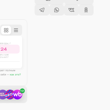
ЛЕВОДЫ, Г
24
8
% |
0,98
43% АУП*
дает полным
 себя —
как это?
+
21