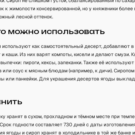
и. Сироп не слишком густой, сбалансированный по сахар
ок к жимолости консервированной, но у княженики боле
ожный лесной оттенок.
го можно использовать
п используют как самостоятельный десерт, добавляют в
г и каши. Из них варят компоты, кисели и делают смузи. 
выпечки: пироги, кексы, запеканки. Также её используют
 или соус к мясным блюдам (например, к дичи). Сиропо
ны или панкейки. Для украшения десертов ягоды выкла
анить
ку хранят в сухом, прохладном и тёмном месте при темп
. Срок годности составляет 730 дней с даты изготовления
я ягоды и сироп хранят в холодильнике в той же банке 