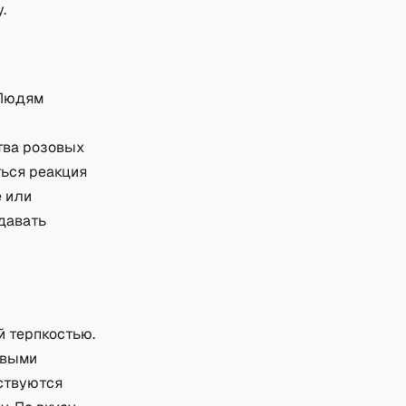
.
 Людям
т
тва розовых
ться реакция
е или
давать
й терпкостью.
овыми
вствуются