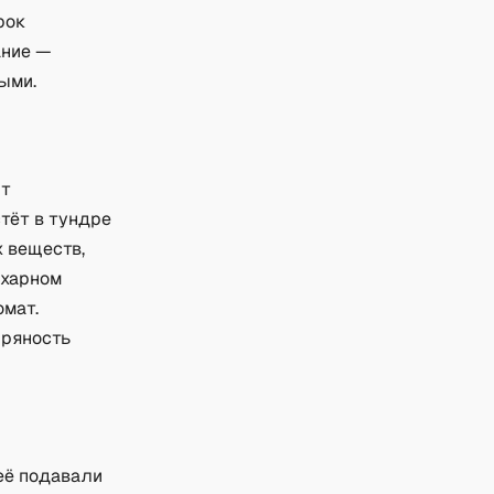
рок
ание —
ыми.
ют
тёт в тундре
х веществ,
ахарном
омат.
пряность
её подавали