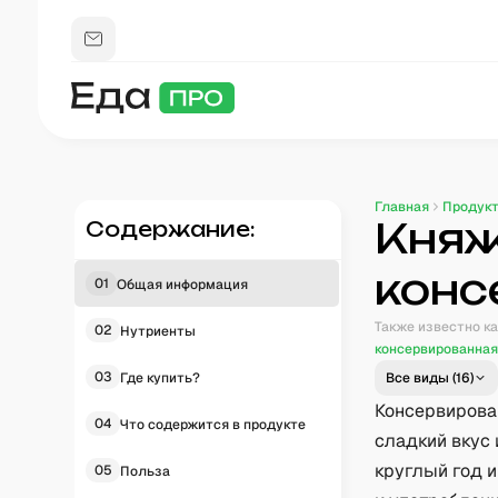
Главная
Продук
Княж
Содержание:
конс
01
Общая информация
Также известно ка
02
Нутриенты
консервированна
03
Где купить?
Все виды (
16
)
Консервирова
04
Что содержится в продукте
сладкий вкус 
круглый год и
05
Польза