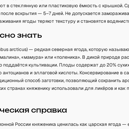
т в стеклянную или пластиковую ёмкость с крышкой. С
 после вскрытия — 5–7 дней. Не допускается заморажив
аживания ягоды теряют текстуру и становятся водянист
сно знать
bus arcticus) — редкая северная ягода, которую называ
малина», «мамура» или «поленика». В дикой природе рас
но поддаётся культивации. Плоды содержат до 20% сухи
 антоцианов и эллаговой кислоты. Консервирование в с
диционный способ заготовки, позволяющий сохранить ар
ких странах княженику использовали для ликёров и как 
ческая справка
онной России княженика ценилась как царская ягода — 