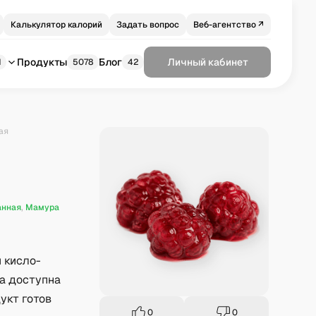
Калькулятор калорий
Задать вопрос
Веб-агентство ↗
Продукты
Блог
Личный кабинет
1
5078
42
ая
анная
,
Мамура
 кисло-
ка доступна
укт готов
0
0