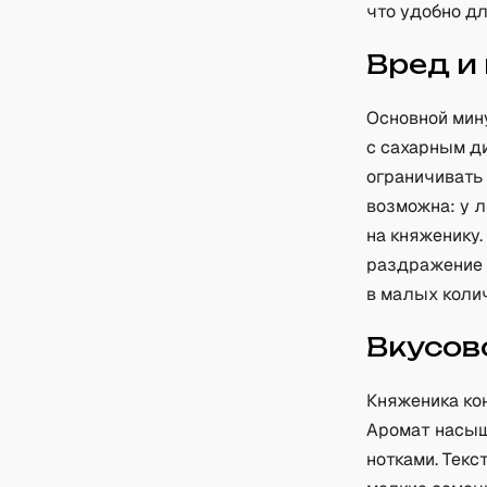
что удобно д
Вред и
Основной мин
с сахарным д
ограничивать
возможна: у 
на княженику
раздражение 
в малых коли
Вкусов
Княженика ко
Аромат насыщ
нотками. Текс