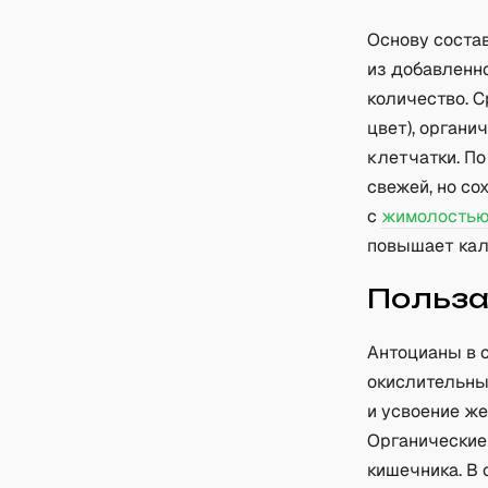
Основу соста
из добавленно
количество. 
цвет), органи
клетчатки. П
свежей, но со
с
жимолостью
повышает кал
Польз
Антоцианы в 
окислительны
и усвоение же
Органические
кишечника. В 