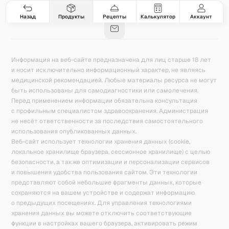
Гастро-сеты
Рецепты
Продукты
Блог
8
171
5078
42
База знаний
Калькулятор калорий
Назад
Продукты
Рецепты
Калькулятор
Аккаунт
Информация на веб-сайте предназначена для лиц старше 18 лет
и носит исключительно информационный характер, не являясь
медицинской рекомендацией. Любые материалы ресурса не могут
быть использованы для самодиагностики или самолечения.
Перед применением информации обязательна консультация
с профильным специалистом здравоохранения. Администрация
не несёт ответственности за последствия самостоятельного
использования опубликованных данных.
Веб-сайт использует технологии хранения данных (cookie,
локальное хранилище браузера, сессионное хранилище) с целью
безопасности, а также оптимизации и персонализации сервисов
и повышения удобства пользования сайтом. Эти технологии
представляют собой небольшие фрагменты данных, которые
сохраняются на вашем устройстве и содержат информацию
о предыдущих посещениях. Для управления технологиями
хранения данных вы можете отключить соответствующие
функции в настройках вашего браузера, активировать режим