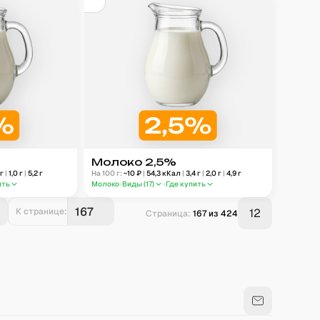
Молоко 2,5%
г
|
1,0
г
|
5,2
г
На 100 г:
~
10
₽
|
54,3
кКал
|
3,4
г
|
2,0
г
|
4,9
г
ить
Молоко
Виды (
17
)
Где купить
К странице:
12
Страница:
167
из
424