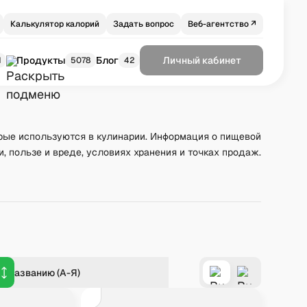
Калькулятор калорий
Задать вопрос
Веб-агентство ↗
Продукты
Блог
Личный кабинет
1
5078
42
рые используются в кулинарии. Информация о пищевой
и, пользе и вреде, условиях хранения и точках продаж.
о названию (А-Я)