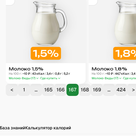
Молоко 1,5%
Молоко 1,8%
На 100 г:
~
10
₽
|
43
кКал
|
3,4
г
|
0,8
г
|
5,2
г
На 100 г:
~
10
₽
|
44,7
кКал
|
3,4
Молоко
Виды (
17
)
Где купить
Молоко
Виды (
17
)
Где куп
<
1
…
165
166
167
168
169
…
424
>
База знаний
Калькулятор калорий