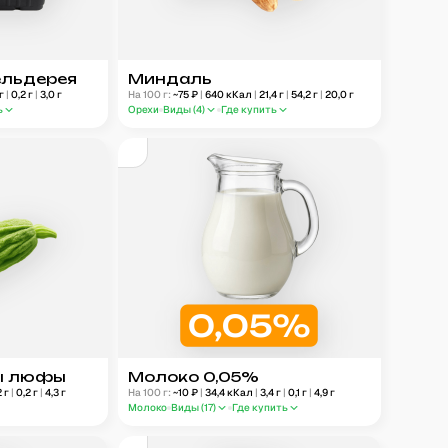
ельдерея
Миндаль
г
|
0,2
г
|
3,0
г
На 100 г:
~
75
₽
|
640
кКал
|
21,4
г
|
54,2
г
|
20,0
г
ь
Орехи
Виды (
4
)
Где купить
ы люфы
Молоко 0,05%
2
г
|
0,2
г
|
4,3
г
На 100 г:
~
10
₽
|
34,4
кКал
|
3,4
г
|
0,1
г
|
4,9
г
Молоко
Виды (
17
)
Где купить