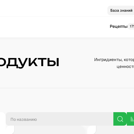
База знаний
Рецепты
17
одукты
Ингридиенты, кото
ценност
П