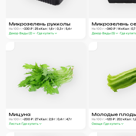
Микрозелень рукколы
Микрозелень с
На 100 г:
~
330
₽
|
25
кКал
|
1,6
г
|
0,3
г
|
5,4
г
На 100 г:
~
340
₽
|
14
кКал
|
0,7
Декор
Виды (
2
)
Где купить
Декор
Виды (
5
)
Где купит
Мицуна
Молодые плод
На 100 г:
~
200
₽
|
27
кКал
|
2,9
г
|
0,4
г
|
4,7
г
На 100 г:
~
120
₽
|
20,1
кКал
|
1,
Листья
Где купить
Овощи
Где купить