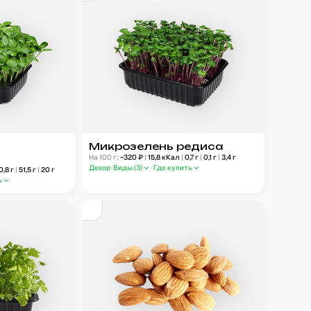
Микрозелень редиса
На 100 г:
~
320
₽
|
15,8
кКал
|
0,7
г
|
0,1
г
|
3,4
г
Декор
Виды (
3
)
Где купить
0,8
г
|
51,5
г
|
20
г
ь