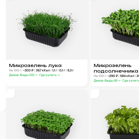
Микрозелень лука
Микрозелень
На 100 г:
~
300
₽
|
39,7
кКал
|
1,1
г
|
0,1
г
|
9,3
г
подсолнечника
Декор
Виды (
10
)
Где купить
На 100 г:
~
290
₽
|
584
кКал
|
2
Декор
Виды (
6
)
Где купит