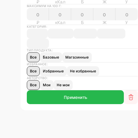
₽
кКал
Б
Ж
У
МАКСИМУМ НА 100 Г:
₽
кКал
Б
Ж
У
КАТЕГОРИЯ:
ТИП ПРОДУКТА:
Все
Базовые
Магазинные
ИЗБРАННОЕ:
Все
Избранные
Не избранные
АВТОРСТВО:
Все
Мои
Не мои