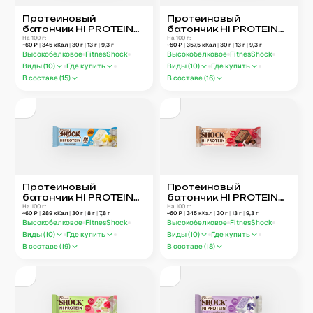
Протеиновый
Протеиновый
батончик HI PROTEIN
батончик HI PROTEIN
FitnesShock «Лимон-
На 100 г:
FitnesShock «Пекан-
На 100 г:
~
60
₽
|
345
кКал
|
30
г
|
13
г
|
9,3
г
~
60
₽
|
357,5
кКал
|
30
г
|
13
г
|
9,3
г
чиа»
тарт»
Высокобелковое
FitnesShock
Высокобелковое
FitnesShock
Виды (
10
)
Где купить
Виды (
10
)
Где купить
В составе (
15
)
В составе (
16
)
Протеиновый
Протеиновый
батончик HI PROTEIN
батончик HI PROTEIN
FitnesShock «Пина
На 100 г:
FitnesShock «Пряная
На 100 г:
~
60
₽
|
289
кКал
|
30
г
|
8
г
|
7,8
г
~
60
₽
|
345
кКал
|
30
г
|
13
г
|
9,3
г
Колада»
малина»
Высокобелковое
FitnesShock
Высокобелковое
FitnesShock
Виды (
10
)
Где купить
Виды (
10
)
Где купить
В составе (
19
)
В составе (
18
)