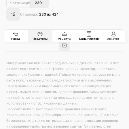
К странице:
12
Страница:
230
из
424
Гастро-сеты
Рецепты
Продукты
Блог
8
171
5078
42
База знаний
Калькулятор калорий
Назад
Продукты
Рецепты
Калькулятор
Аккаунт
Информация на веб-сайте предназначена для лиц старше 18 лет
и носит исключительно информационный характер, не являясь
медицинской рекомендацией. Любые материалы ресурса не могут
быть использованы для самодиагностики или самолечения.
Перед применением информации обязательна консультация
с профильным специалистом здравоохранения. Администрация
не несёт ответственности за последствия самостоятельного
использования опубликованных данных.
Веб-сайт использует технологии хранения данных (cookie,
локальное хранилище браузера, сессионное хранилище) с целью
безопасности, а также оптимизации и персонализации сервисов
и повышения удобства пользования сайтом. Эти технологии