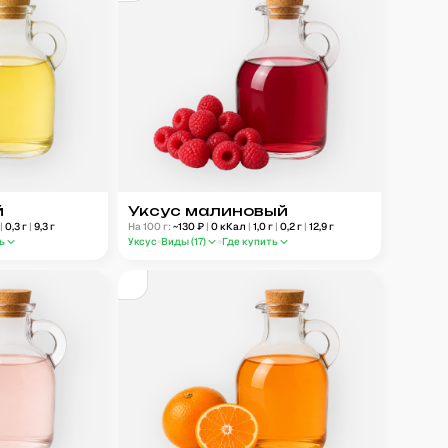
й
Уксус малиновый
г
|
0,3
г
|
9,3
г
На 100 г:
~
130
₽
|
0
кКал
|
1,0
г
|
0,2
г
|
12,9
г
ь
Уксус
Виды (
17
)
Где купить