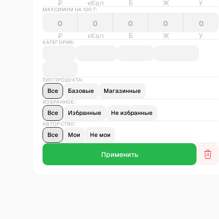
₽
кКал
Б
Ж
У
МАКСИМУМ НА 100 Г:
₽
кКал
Б
Ж
У
КАТЕГОРИЯ:
ТИП ПРОДУКТА:
Все
Базовые
Магазинные
ИЗБРАННОЕ:
Все
Избранные
Не избранные
АВТОРСТВО:
Все
Мои
Не мои