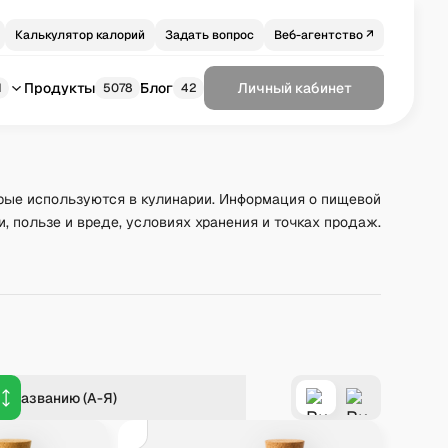
Калькулятор калорий
Задать вопрос
Веб-агентство ↗
Продукты
Блог
Личный кабинет
1
5078
42
рые используются в кулинарии. Информация о пищевой
и, пользе и вреде, условиях хранения и точках продаж.
о названию (А-Я)