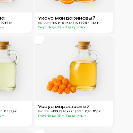
на
Уксус мандариновый
г
|
0
г
|
1
г
На 100 г:
~
110
₽
|
0
кКал
|
1,0
г
|
0,5
г
|
13,4
г
ь
Уксус
Виды (
18
)
Где купить
Уксус морошковый
1
г
|
0
г
|
2,4
г
На 100 г:
~
130
₽
|
46
кКал
|
0,5
г
|
0,1
г
|
12,0
г
ь
Уксус
Виды (
16
)
Где купить