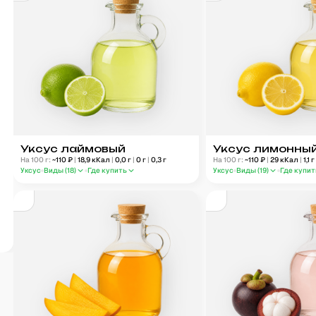
Уксус лаймовый
Уксус лимонны
На 100 г:
~
110
₽
|
18,9
кКал
|
0,0
г
|
0
г
|
0,3
г
На 100 г:
~
110
₽
|
29
кКал
|
1,1
Уксус
Виды (
18
)
Где купить
Уксус
Виды (
19
)
Где купит