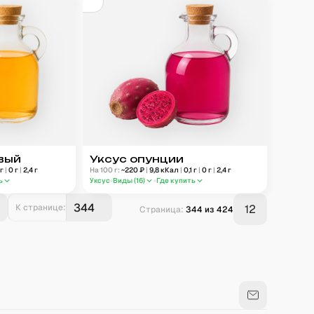
вый
Уксус опунции
г
|
0
г
|
2,4
г
На 100 г:
~
220
₽
|
9,8
кКал
|
0,1
г
|
0
г
|
2,4
г
ь
Уксус
Виды (
16
)
Где купить
К странице:
12
Страница:
344
из
424