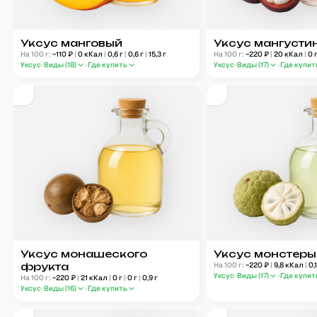
Уксус манговый
Уксус мангусти
На 100 г:
~
110
₽
|
0
кКал
|
0,6
г
|
0,6
г
|
15,3
г
На 100 г:
~
220
₽
|
20
кКал
|
0
Уксус
Виды (
18
)
Где купить
Уксус
Виды (
17
)
Где купит
Уксус монашеского
Уксус монстеры
фрукта
На 100 г:
~
220
₽
|
9,8
кКал
|
0,
Уксус
Виды (
17
)
Где купит
На 100 г:
~
220
₽
|
21
кКал
|
0
г
|
0
г
|
0,9
г
Уксус
Виды (
16
)
Где купить