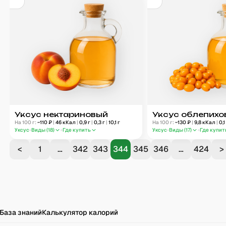
Уксус нектариновый
Уксус облепихо
На 100 г:
~
110
₽
|
46
кКал
|
0,9
г
|
0,3
г
|
10,1
г
На 100 г:
~
130
₽
|
9,8
кКал
|
0,1
Уксус
Виды (
18
)
Где купить
Уксус
Виды (
17
)
Где купит
<
1
…
342
343
344
345
346
…
424
>
База знаний
Калькулятор калорий