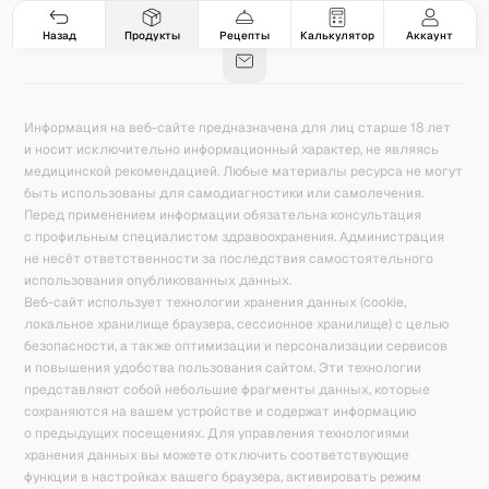
Гастро-сеты
Рецепты
Продукты
Блог
8
171
5078
42
База знаний
Калькулятор калорий
Назад
Продукты
Рецепты
Калькулятор
Аккаунт
Информация на веб-сайте предназначена для лиц старше 18 лет
и носит исключительно информационный характер, не являясь
медицинской рекомендацией. Любые материалы ресурса не могут
быть использованы для самодиагностики или самолечения.
Перед применением информации обязательна консультация
с профильным специалистом здравоохранения. Администрация
не несёт ответственности за последствия самостоятельного
использования опубликованных данных.
Веб-сайт использует технологии хранения данных (cookie,
локальное хранилище браузера, сессионное хранилище) с целью
безопасности, а также оптимизации и персонализации сервисов
и повышения удобства пользования сайтом. Эти технологии
представляют собой небольшие фрагменты данных, которые
сохраняются на вашем устройстве и содержат информацию
о предыдущих посещениях. Для управления технологиями
хранения данных вы можете отключить соответствующие
функции в настройках вашего браузера, активировать режим