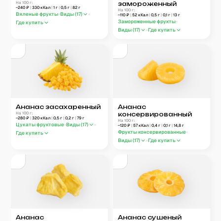
На 100 г:
замороженный
~
240
₽
|
330
кКал
|
1
г
|
0,5
г
|
82
г
На 100 г:
Вяленые фрукты
Виды (
17
)
~
110
₽
|
52
кКал
|
0,5
г
|
0,1
г
|
13
г
Замороженные фрукты
Где купить
Виды (
17
)
Где купить
Ананас засахаренный
Ананас
На 100 г:
консервированный
~
280
₽
|
320
кКал
|
0,5
г
|
0,2
г
|
79
г
На 100 г:
Цукаты фруктовые
Виды (
17
)
~
120
₽
|
57
кКал
|
0,4
г
|
0,1
г
|
14,8
г
Фрукты консервированные
Где купить
Виды (
17
)
Где купить
Ананас
Ананас сушеный