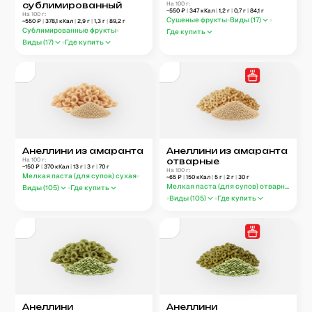
сублимированный
На 100 г:
~
550
₽
|
347
кКал
|
1,2
г
|
0,7
г
|
84,1
г
На 100 г:
Сушеные фрукты
Виды (
17
)
~
550
₽
|
378,1
кКал
|
2,9
г
|
1,3
г
|
89,2
г
Сублимированные фрукты
Где купить
Виды (
17
)
Где купить
Анеллини из амаранта
Анеллини из амаранта
На 100 г:
отварные
~
150
₽
|
370
кКал
|
13
г
|
3
г
|
70
г
На 100 г:
Мелкая паста (для супов) сухая
~
65
₽
|
150
кКал
|
5
г
|
2
г
|
30
г
Мелкая паста (для супов) отварная
Виды (
105
)
Где купить
Виды (
105
)
Где купить
Анеллини
Анеллини