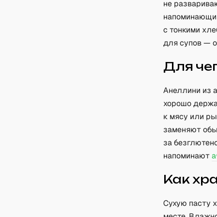
не развариваю
напоминающий
с тонкими хле
для супов — о
Для че
Анеллини из а
хорошо держа
к мясу или ры
заменяют обы
за безглютен
напоминают
а
Как хр
Сухую пасту х
месте. Влажн