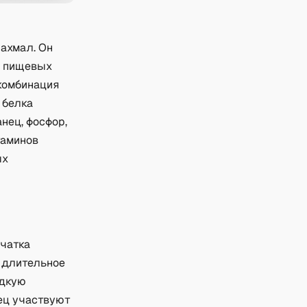
ахмал. Он
о пищевых
 комбинация
 белка
нец, фосфор,
таминов
ых
тчатка
 длительное
едкую
нец участвуют