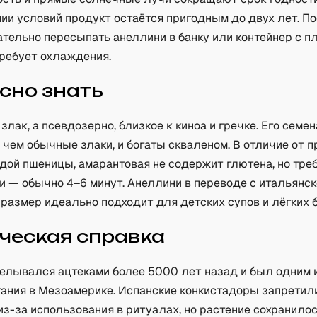
ии условий продукт остаётся пригодным до двух лет. П
тельно пересыпать анеллини в банку или контейнер с п
требует охлаждения.
сно знать
злак, а псевдозерно, близкое к киноа и гречке. Его семе
 чем обычные злаки, и богаты скваленом. В отличие от 
дой пшеницы, амарантовая не содержит глютена, но тре
и — обычно 4–6 минут. Анеллини в переводе с итальянск
 размер идеально подходит для детских супов и лёгких 
ческая справка
елывался ацтеками более 5000 лет назад и был одним 
тания в Мезоамерике. Испанские конкистадоры запретили
з-за использования в ритуалах, но растение сохранилос