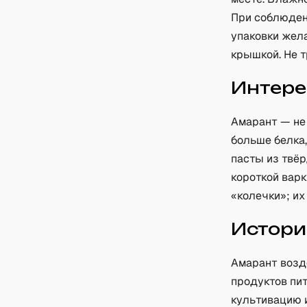
При соблюден
упаковки жела
крышкой. Не 
Интере
Амарант — не 
больше белка,
пасты из твёр
короткой варк
«колечки»; их
Истори
Амарант возд
продуктов пи
культивацию и