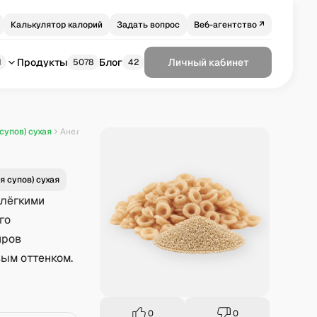
Калькулятор калорий
Задать вопрос
Веб-агентство ↗
Продукты
Блог
Личный кабинет
1
5078
42
супов) сухая
Анеллини из амаранта
я супов) сухая
 лёгкими
го
иров
вым оттенком.
0
0