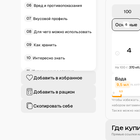
06
Вред и противопоказания
07
Вкусовой профиль
Основные
6
08
Для чего можно использовать
09
Как хранить
4
10
Интересно знать
На 100 г:
370
кК
11
Историческая справка
Добавить в избранное
Вода
12
Частые вопросы
9,5
мл
1% АУП
Добавить в рацион
9,5
0
Чтобы избежать 
Скопировать себе
набором витамин
Также можно нас
Где куп
Прямые ссылки на