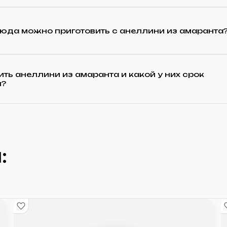
люда можно приготовить с анеллини из амаранта
ить анеллини из амаранта и какой у них срок
и?
: