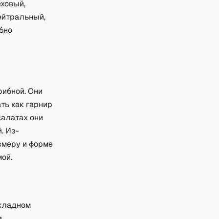
еховый,
ейтральный,
обно
рибной. Они
ть как гарнир
салатах они
. Из-
змеру и форме
мой.
охладном
.