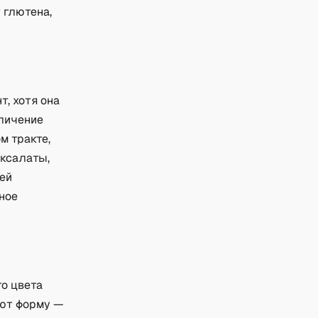
 глютена,
, хотя она
еличение
м тракте,
оксалаты,
ей
ное
го цвета
яют форму —