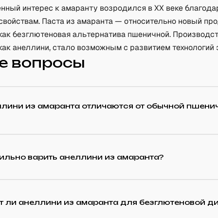
нный интерес к амаранту возродился в XX веке благода
свойствам. Паста из амаранта — относительно новый про
как безглютеновая альтернатива пшеничной. Производст
как анеллини, стало возможным с развитием технологий 
е вопросы
ллини из амаранта отличаются от обычной пшени
ильно варить анеллини из амаранта?
т ли анеллини из амаранта для безглютеновой д