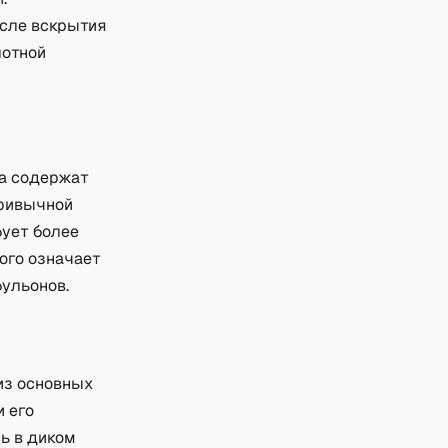
осле вскрытия
лотной
на содержат
привычной
бует более
ого означает
бульонов.
из основных
 его
ь в диком