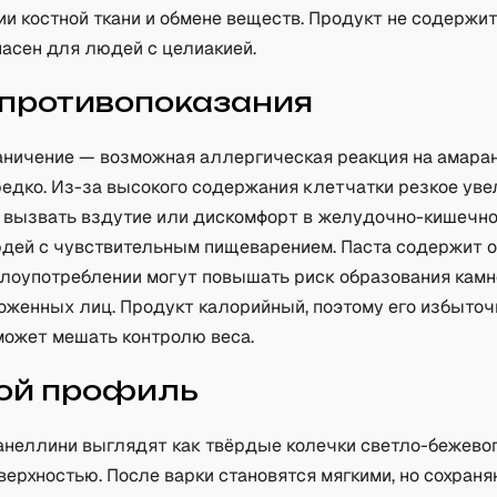
и костной ткани и обмене веществ. Продукт не содержит
пасен для людей с целиакией.
 противопоказания
аничение — возможная аллергическая реакция на амарант
редко. Из-за высокого содержания клетчатки резкое ув
 вызвать вздутие или дискомфорт в желудочно-кишечно
юдей с чувствительным пищеварением. Паста содержит 
злоупотреблении могут повышать риск образования камн
оженных лиц. Продукт калорийный, поэтому его избыточ
может мешать контролю веса.
ой профиль
 анеллини выглядят как твёрдые колечки светло-бежево
верхностью. После варки становятся мягкими, но сохран