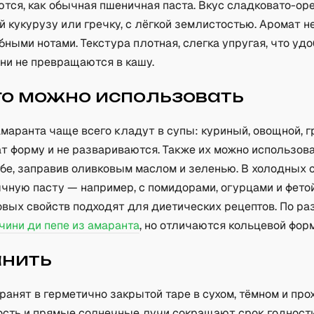
тся, как обычная пшеничная паста. Вкус сладковато-ор
 кукурузу или гречку, с лёгкой землистостью. Аромат н
бными нотами. Текстура плотная, слегка упругая, что уд
ни не превращаются в кашу.
го можно использовать
маранта чаще всего кладут в супы: куриный, овощной, г
т форму и не развариваются. Также их можно использова
бе, заправив оливковым маслом и зеленью. В холодных 
чную пасту — например, с помидорами, огурцами и фетой
овых свойств подходят для диетических рецептов. По ра
чини ди пепе из амаранта
, но отличаются кольцевой фор
анить
ранят в герметично закрытой таре в сухом, тёмном и пр
ость и прямые солнечные лучи сокращают срок годности