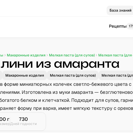
База знаний
Рецепты
17
ты
Макаронные изделия
Мелкая паста (для супов)
Мелкая паста (для 
лини из амаранта
Макаронные изделия
Мелкая паста (для супов)
Мелкая паста (дл
 в форме миниатюрных колечек светло-бежевого цвета с
лениями. Изготовлена из муки амаранта — безглютеново
богатого белком и клетчаткой. Подходит для супов, гарн
храняет форму при варке, имеет мягкую текстуру с орехо
100
г
730
азмер
Дней годности