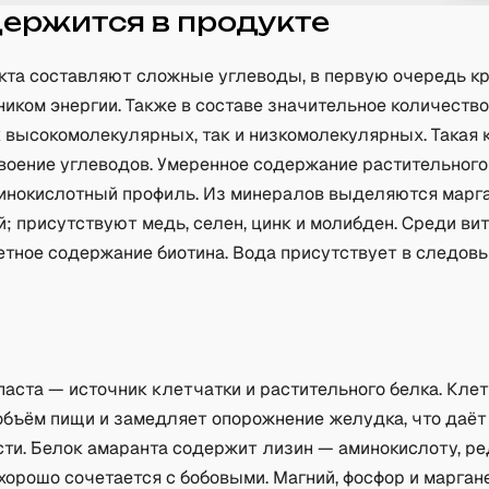
держится в продукте
кта составляют сложные углеводы, в первую очередь кр
ником энергии. Также в составе значительное количеств
к высокомолекулярных, так и низкомолекулярных. Такая
воение углеводов. Умеренное содержание растительного
инокислотный профиль. Из минералов выделяются марга
й; присутствуют медь, селен, цинк и молибден. Среди ви
етное содержание биотина. Вода присутствует в следов
а
аста — источник клетчатки и растительного белка. Кле
объём пищи и замедляет опорожнение желудка, что даёт
сти. Белок амаранта содержит лизин — аминокислоту, р
 хорошо сочетается с бобовыми. Магний, фосфор и марга