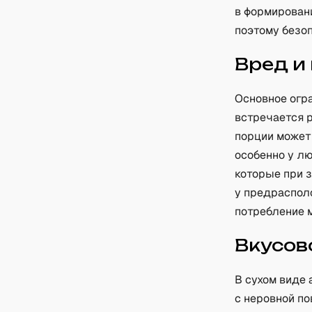
в формировани
поэтому безо
Вред и
Основное огр
встречается 
порции может
особенно у л
которые при 
у предраспол
потребление 
Вкусов
В сухом виде
с неровной по