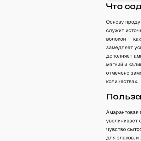
Что со
Основу проду
служит источ
волокон — ка
замедляет ус
дополняет ам
магний и кали
отмечено зам
количествах.
Польз
Амарантовая п
увеличивает 
чувство сыто
для злаков, и