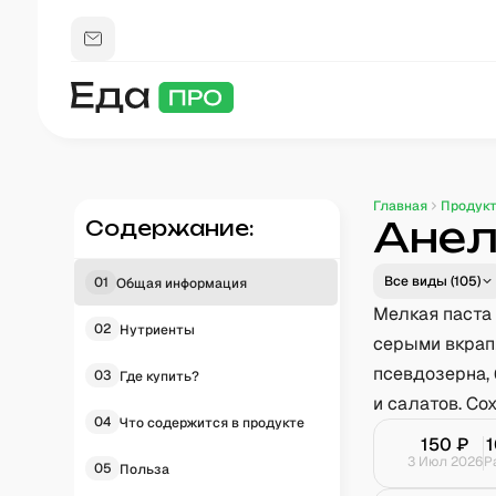
Главная
Продук
Анел
Содержание:
Все виды (
105
)
01
Общая информация
Мелкая паста
02
Нутриенты
серыми вкрап
псевдозерна, 
03
Где купить?
и салатов. Со
04
Что содержится в продукте
150
₽
3 Июл 2026
Р
05
Польза