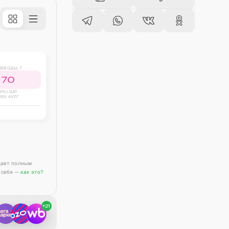
ЛЕВОДЫ, Г
70
81
% |
0,81
25% АУП*
дает полным
 себя —
как это?
+
21