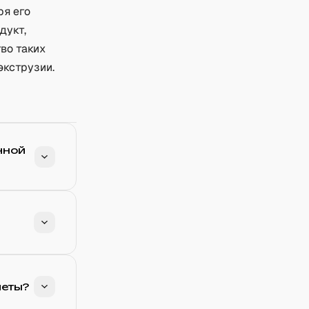
ря его
дукт,
во таких
экструзии.
чной
иеты?