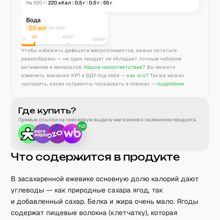
На 100 г:
220
кКал
|
0,5
г
|
0,5
г
|
55
г
Вода
20
мл
2% АУП*
20
1250
*
0
2200**
Чтобы избежать дефицита микроэлементов, важно питаться
разнообразно — ни один продукт не обладает полным набором
витаминов и минералов.
Нашли несоответствие?
Вы можете
изменить значения АУП и ВДУ под себя —
как это?
Также можно
настроить, какие нутриенты показывать в списках —
подробнее
Где купить?
Прямые ссылки на поисковую выдачу магазинов с названием продукта.
+
21
Что содержится в продукте
В засахаренной ежевике основную долю калорий дают
углеводы — как природные сахара ягод, так
и добавленный сахар. Белка и жира очень мало. Ягоды
содержат пищевые волокна (клетчатку), которая