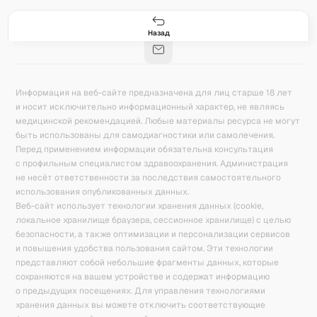
Гастро-сеты
Рецепты
Продукты
Блог
8
171
5078
42
База знаний
Калькулятор калорий
Назад
Информация на веб-сайте предназначена для лиц старше 18 лет
и носит исключительно информационный характер, не являясь
медицинской рекомендацией. Любые материалы ресурса не могут
быть использованы для самодиагностики или самолечения.
Перед применением информации обязательна консультация
с профильным специалистом здравоохранения. Администрация
не несёт ответственности за последствия самостоятельного
использования опубликованных данных.
Веб-сайт использует технологии хранения данных (cookie,
локальное хранилище браузера, сессионное хранилище) с целью
безопасности, а также оптимизации и персонализации сервисов
и повышения удобства пользования сайтом. Эти технологии
представляют собой небольшие фрагменты данных, которые
сохраняются на вашем устройстве и содержат информацию
о предыдущих посещениях. Для управления технологиями
хранения данных вы можете отключить соответствующие