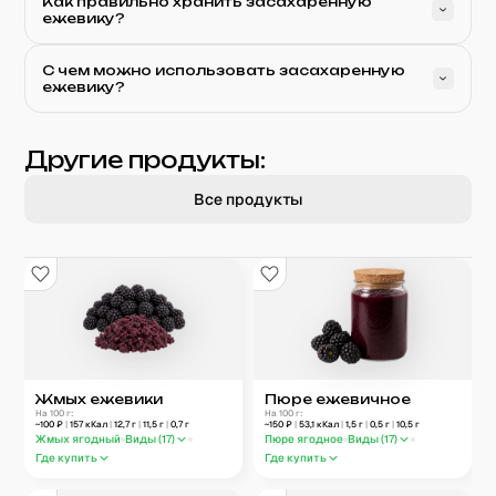
Как правильно хранить засахаренную
ежевику?
С чем можно использовать засахаренную
ежевику?
Другие продукты:
Все продукты
Жмых ежевики
Пюре ежевичное
На 100 г:
На 100 г:
~
100
₽
|
157
кКал
|
12,7
г
|
11,5
г
|
0,7
г
~
150
₽
|
53,1
кКал
|
1,5
г
|
0,5
г
|
10,5
г
Жмых ягодный
Виды (
17
)
Пюре ягодное
Виды (
17
)
Где купить
Где купить