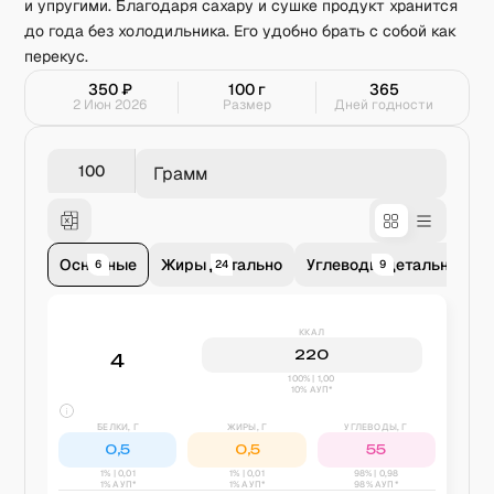
и упругими. Благодаря сахару и сушке продукт хранится
до года без холодильника. Его удобно брать с собой как
перекус.
350
₽
100
г
365
2 Июн 2026
Размер
Дней годности
Грамм
Основные
Жиры детально
Углеводы детально
В
6
24
9
ККАЛ
220
4
100% | 1,00
10% АУП*
БЕЛКИ, Г
ЖИРЫ, Г
УГЛЕВОДЫ, Г
0,5
0,5
55
1
% |
0,01
1
% |
0,01
98
% |
0,98
1% АУП*
1% АУП*
98% АУП*