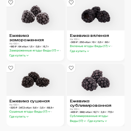
Ежевика
Ежевика вяленая
замороженная
На 100 г:
~
300
₽
|
250
кКал
|
10
г
|
0,5
г
|
60
г
На 100 г:
Вяленые ягоды
Виды (
17
)
~
180
₽
|
64
кКал
|
1,5
г
|
0,8
г
|
15,7
г
Замороженные ягоды
Виды (
17
)
Где купить
Где купить
Ежевика сушеная
Ежевика
На 100 г:
сублимированная
~
320
₽
|
347,3
кКал
|
9,6
г
|
3,5
г
|
68,9
г
На 100 г:
Сушеные ягоды
Виды (
17
)
~
400
₽
|
388,1
кКал
|
10,7
г
|
3,9
г
|
77,0
г
Сублимированные ягоды
Где купить
Виды (
17
)
Где купить