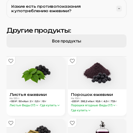
Какие есть противопоказания
к употреблению ежевики?
Другие продукты:
Все продукты
Листья ежевики
Порошок ежевики
На 100 г:
На 100 г:
~
130
₽
|
50
кКал
|
2
г
|
0,5
г
|
10
г
~
220
₽
|
392,2
кКал
|
10,8
г
|
4,0
г
|
77,8
г
Листья
Виды (
17
)
Где купить
Порошки ягодные
Виды (
17
)
Где купить