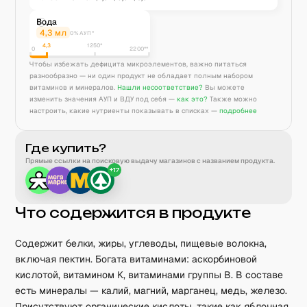
Вода
4,3
мл
0% АУП*
4,3
1250
*
0
2200**
Чтобы избежать дефицита микроэлементов, важно питаться
разнообразно — ни один продукт не обладает полным набором
витаминов и минералов.
Нашли несоответствие?
Вы можете
изменить значения АУП и ВДУ под себя —
как это?
Также можно
настроить, какие нутриенты показывать в списках —
подробнее
Где купить?
Прямые ссылки на поисковую выдачу магазинов с названием продукта.
+
17
Что содержится в продукте
Содержит белки, жиры, углеводы, пищевые волокна,
включая пектин. Богата витаминами: аскорбиновой
кислотой, витамином K, витаминами группы B. В составе
есть минералы — калий, магний, марганец, медь, железо.
Присутствуют органические кислоты, такие как яблочная