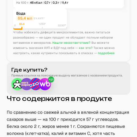
На 100 г:
46
кКал
|
0,7
г
|
0,3
г
|
11,4
г
Вода
65,4
мл
5% АУП*
65,4
1250
*
0
2200**
Чтобы избежать дефицита микроэлементов, важно питаться
разнообразно — ни один продукт не обладает полным набором
витаминов и минералов.
Нашли несоответствие?
Вы можете
изменить значения АУП и ВДУ под себя —
как это?
Также можно
настроить, какие нутриенты показывать в списках —
подробнее
Где купить?
Прямые ссылки на поисковую выдачу магазинов с названием продукта.
+
21
Что содержится в продукте
По сравнению со свежей алычой в вяленой концентрация
сахаров выше — на 100 г приходится 57 г углеводов.
Белка около 2 г, жиров менее 1 г. Сохраняются пищевые
волокна (клетчатка), калий и витамин C, хотя часть