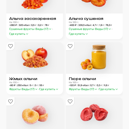
Алыча засахаренная
Алыча сушеная
На 100 г:
На 100 г:
~
280
₽
|
320
кКал
|
0,5
г
|
0,2
г
|
78
г
~
400
₽
|
339,5
кКал
|
4,7
г
|
1,9
г
|
76,0
г
Сушеные фрукты
Виды (
17
)
Сушеные фрукты
Виды (
17
)
Где купить
Где купить
Жмых алычи
Пюре алычи
На 100 г:
На 100 г:
~
80
₽
|
250
кКал
|
5
г
|
2
г
|
55
г
~
120
₽
|
51,9
кКал
|
0,7
г
|
0,3
г
|
11,6
г
Фрукты
Виды (
17
)
Где купить
Фрукты
Виды (
17
)
Где купить