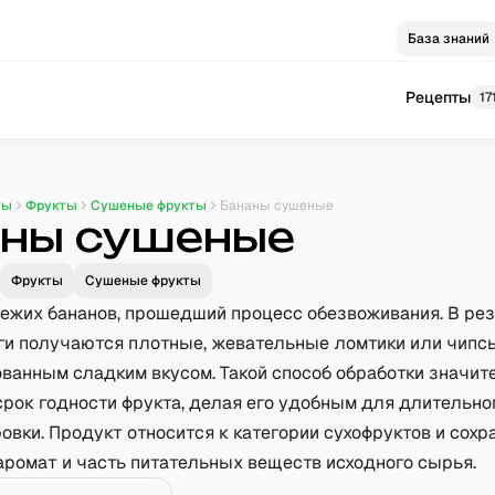
База знаний
Рецепты
17
ты
Фрукты
Сушеные фрукты
Бананы сушеные
ны сушеные
Фрукты
Сушеные фрукты
вежих бананов, прошедший процесс обезвоживания. В ре
ги получаются плотные, жевательные ломтики или чипс
ованным сладким вкусом. Такой способ обработки значит
срок годности фрукта, делая его удобным для длительно
овки. Продукт относится к категории сухофруктов и сохр
аромат и часть питательных веществ исходного сырья.