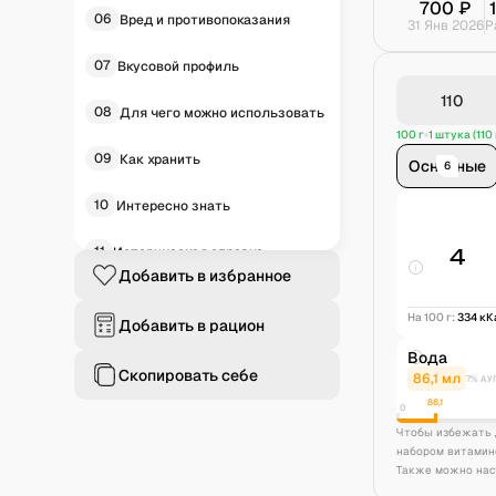
700
₽
06
Вред и противопоказания
31 Янв 2026
Р
07
Вкусовой профиль
08
Для чего можно использовать
100 г
1 штука (110 
09
Как хранить
Основные
6
10
Интересно знать
11
Историческая справка
4
Добавить в избранное
12
Частые вопросы
На 100 г:
334
кК
Добавить в рацион
Вода
Скопировать себе
86,1
мл
7% АУ
86,1
0
Чтобы избежать 
набором витамин
Также можно нас