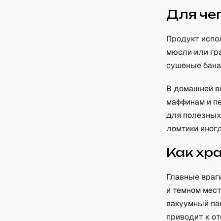
Для че
Продукт испо
мюсли или гр
сушеные бана
В домашней в
маффинам и п
для полезных
ломтики иног
Как хр
Главные враги
и темном мес
вакуумный пак
приводит к от