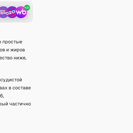
+
21
о простые
ов и жиров
ество ниже,
осудистой
вах в составе
6,
орый частично