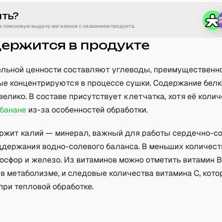
ить?
 поисковую выдачу магазинов с названием продукта.
держится в продукте
ельной ценности составляют углеводы, преимущественн
рые концентрируются в процессе сушки. Содержание белк
велико. В составе присутствует клетчатка, хотя её колич
банане
из-за особенностей обработки.
ржит калий — минерал, важный для работы сердечно-с
ддержания водно-солевого баланса. В меньших количест
фосфор и железо. Из витаминов можно отметить витамин B
в метаболизме, и следовые количества витамина C, кот
при тепловой обработке.
а