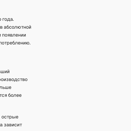
 года.
 в абсолютной
и появлении
употреблению.
вший
роизводство
ольше
тся более
и острые
та зависит