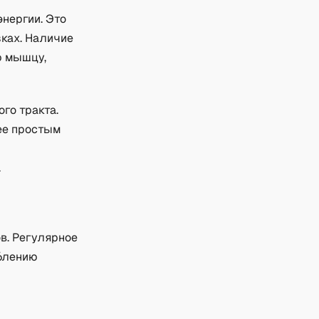
нергии. Это
ках. Наличие
ю мышцу,
го тракта.
ее простым
.
в. Регулярное
блению