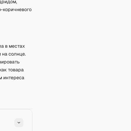
дридом,
о-коричневого
ла в местах
 на солнце.
вировать
как товара
м интереса