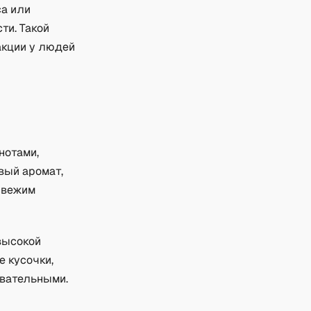
са или
ти. Такой
акции у людей
нотами,
вый аромат,
свежим
высокой
е кусочки,
евательными.