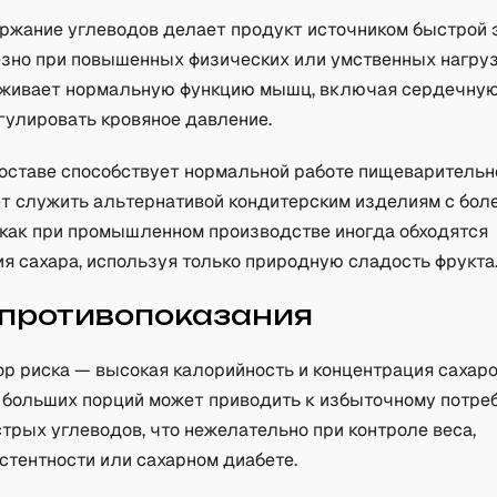
ржание углеводов делает продукт источником быстрой э
езно при повышенных физических или умственных нагруз
живает нормальную функцию мышц, включая сердечну
гулировать кровяное давление.
составе способствует нормальной работе пищеварительно
т служить альтернативой кондитерским изделиям с бол
к как при промышленном производстве иногда обходятся
я сахара, используя только природную сладость фрукта
 противопоказания
ор риска — высокая калорийность и концентрация сахаро
 больших порций может приводить к избыточному потре
трых углеводов, что нежелательно при контроле веса,
стентности или сахарном диабете.