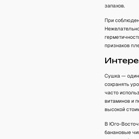
запахов.
При соблюден
Нежелательно
герметичности
признаков пле
Интере
Сушка — один
сохранять ур
часто исполь
витаминов и 
высокой стои
В Юго-Восточн
банановые чип