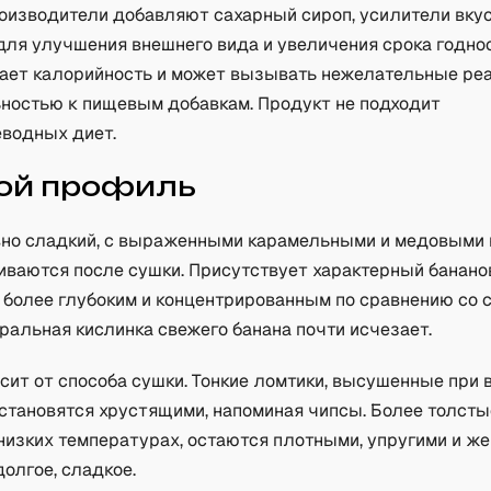
оизводители добавляют сахарный сироп, усилители вку
ля улучшения внешнего вида и увеличения срока годнос
ает калорийность и может вызывать нежелательные ре
ьностью к пищевым добавкам. Продукт не подходит
еводных диет.
ой профиль
вно сладкий, с выраженными карамельными и медовыми 
иваются после сушки. Присутствует характерный банано
я более глубоким и концентрированным по сравнению со 
ральная кислинка свежего банана почти исчезает.
сит от способа сушки. Тонкие ломтики, высушенные при 
становятся хрустящими, напоминая чипсы. Более толсты
низких температурах, остаются плотными, упругими и ж
олгое, сладкое.