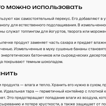
го можно использовать
льзуют как самостоятельный перекус. Его добавляют в у
анолу для естественного подслащивания. В измельченно
ны служат топпингом для йогуртов, творога или морожен
ыпечке продукт заменяет часть сахара и придает влажно
еченью. Измельченные в муку сушеные бананы становят
 энергетических батончиков или сыроедческих десерто
да покрывают темным шоколадом.
анить
 продукта — влага и тепло. Хранить его нужно в сухом, 
те. Идеальная тара — герметичный контейнер с плотной
ет. Это предотвращает попадание влаги из воздуха, кот
сыреванию и потере хрусткости, а также защищает от п