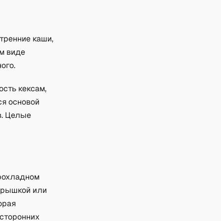
тренние каши,
м виде
ого.
сть кексам,
ся основой
в. Целые
прохладном
 крышкой или
орая
осторонних