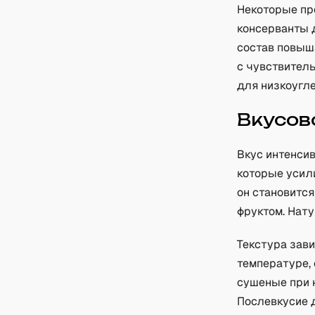
Некоторые пр
консерванты д
состав повыш
с чувствител
для низкоугл
Вкусов
Вкус интенси
которые усил
он становитс
фруктом. Нату
Текстура зави
температуре, 
сушеные при 
Послевкусие д