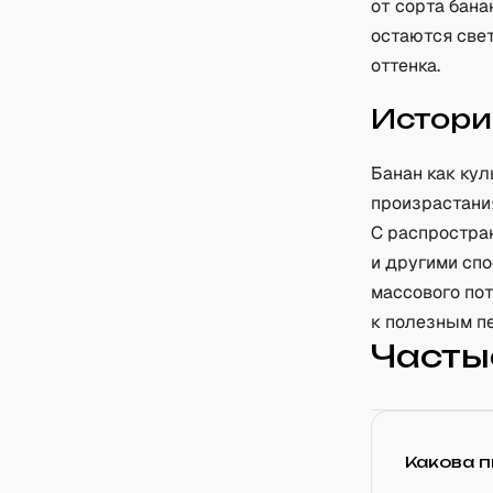
от сорта бана
остаются све
оттенка.
Истори
Банан как кул
произрастани
С распростран
и другими сп
массового пот
к полезным пе
Часты
Какова 