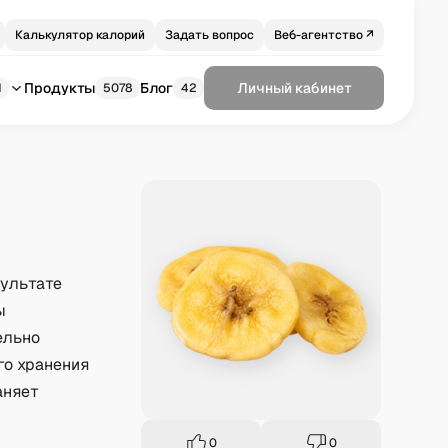
Калькулятор калорий
Задать вопрос
Веб-агентство ↗
Продукты
Блог
Личный кабинет
1
5078
42
зультате
ы
ельно
го хранения
аняет
0
0