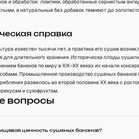
нов и обработки: ломтики, обработанные сернистым анги
тлыми, а натуральные без добавок темнеют до золотист
ческая справка
ьтура известен тысячи лет, а практика его сушки возник
я для длительного хранения. Исторически плоды сушили
ением бананов по миру в XIX–XX веках их начали консер
особами. Промышленное производство сушеных бананов 
ребления развилось во второй половине XX века с росто
рекусам и сухофруктам.
е вопросы
пищевая ценность сушеных бананов?