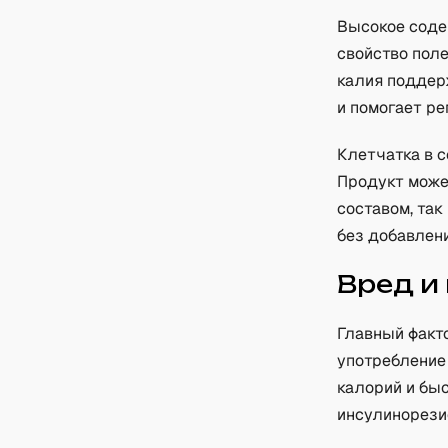
Высокое соде
свойство пол
калия поддер
и помогает ре
Клетчатка в 
Продукт може
составом, та
без добавлени
Вред и
Главный факт
употребление
калорий и быс
инсулинорези