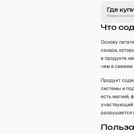
Где куп
Прямые ссылки на
Что со
Основу питат
сахара, кото
в продукте не
чем в свежем
Продукт соде
системы и по
есть магний, 
участвующий 
разрушается 
Польз