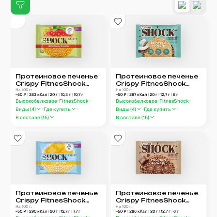
Протеиновое печенье
Протеиновое печенье
Crispy FitnesShock
Crispy FitnesShock
«Клубника-кукуруза»
На 100 г:
«Кокос-гречка»
На 100 г:
~
50
₽
|
283
кКал
|
20
г
|
10,3
г
|
10,7
г
~
50
₽
|
287
кКал
|
20
г
|
12,7
г
|
6
г
Высокобелковое
FitnesShock
Высокобелковое
FitnesShock
Виды (
4
)
Где купить
Виды (
4
)
Где купить
В составе (
15
)
В составе (
15
)
Протеиновое печенье
Протеиновое печенье
Crispy FitnesShock
Crispy FitnesShock
«Манго-рис»
На 100 г:
«Шоколад-гречка»
На 100 г:
~
50
₽
|
290
кКал
|
20
г
|
12,7
г
|
7,7
г
~
50
₽
|
286
кКал
|
20
г
|
12,7
г
|
6
г