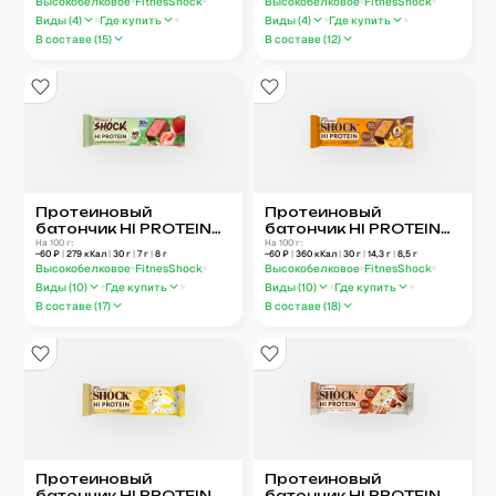
Высокобелковое
FitnesShock
Высокобелковое
FitnesShock
Виды (
4
)
Где купить
Виды (
4
)
Где купить
В составе (
15
)
В составе (
12
)
Протеиновый
Протеиновый
батончик HI PROTEIN
батончик HI PROTEIN
FitnesShock
На 100 г:
FitnesShock «Кофе-
На 100 г:
~
60
₽
|
279
кКал
|
30
г
|
7
г
|
8
г
~
60
₽
|
360
кКал
|
30
г
|
14,3
г
|
8,5
г
«Клубничный мохито»
апельсин»
Высокобелковое
FitnesShock
Высокобелковое
FitnesShock
Виды (
10
)
Где купить
Виды (
10
)
Где купить
В составе (
17
)
В составе (
18
)
Протеиновый
Протеиновый
батончик HI PROTEIN
батончик HI PROTEIN