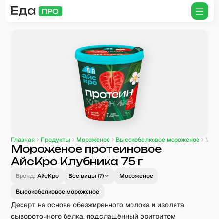
Главная
Продукты
Мороженое
Высокобелковое мороженое
Мороженое протеиновое
АйсКро Клубника 75 г
Бренд:
АйсКро
Все виды (
7
)
Мороженое
Высокобелковое мороженое
Десерт на основе обезжиренного молока и изолята
сывороточного белка, подслащённый эритритом