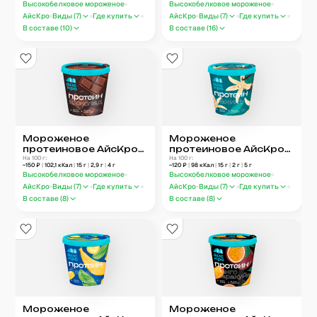
Высокобелковое мороженое
Высокобелковое мороженое
АйсКро
Виды (
7
)
Где купить
АйсКро
Виды (
7
)
Где купить
В составе (
10
)
В составе (
16
)
Мороженое
Мороженое
протеиновое АйсКро
протеиновое АйсКро
Шоколад 75 г
На 100 г:
Ваниль 75 г
На 100 г:
~
150
₽
|
102,1
кКал
|
15
г
|
2,9
г
|
4
г
~
120
₽
|
98
кКал
|
15
г
|
2
г
|
5
г
Высокобелковое мороженое
Высокобелковое мороженое
АйсКро
Виды (
7
)
Где купить
АйсКро
Виды (
7
)
Где купить
В составе (
8
)
В составе (
8
)
Мороженое
Мороженое