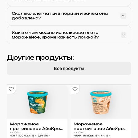
Сколько клетчатки в порции и зачем она
добавлена?
Как и с чем можно использовать это
мороженое, кроме как есть ложкой?
Другие продукты:
Все продукты
Мороженое
Мороженое
протеиновое АйсКро
протеиновое АйсКро
Мятная тыква 75 г
На 100 г:
Соленая карамель
На 100 г:
~
170
₽
|
130
кКал
|
15
г
|
3,9
г
|
9,1
г
~
170
₽
|
171
кКал
|
15
г
|
7
г
|
12
г
75 г