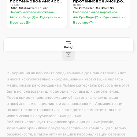
протеиновое АйсКро
протеиновое АйсКро
Банан 75 г
На 100 г:
Манго-Маракуйя 75 г
На 100 г:
~
170
₽
|
108
кКал
|
15
г
|
2
г
|
7,6
г
~
150
₽
|
111,3
кКал
|
15
г
|
2,5
г
|
7,2
г
Высокобелковое мороженое
Высокобелковое мороженое
АйсКро
Виды (
7
)
Где купить
АйсКро
Виды (
7
)
Где купить
В составе (
8
)
В составе (
7
)
Гастро-сеты
Рецепты
Продукты
Блог
8
171
5078
42
База знаний
Калькулятор калорий
Назад
Информация на веб-сайте предназначена для лиц старше 18 лет
и носит исключительно информационный характер, не являясь
медицинской рекомендацией. Любые материалы ресурса не могут
быть использованы для самодиагностики или самолечения.
Перед применением информации обязательна консультация
с профильным специалистом здравоохранения. Администрация
не несёт ответственности за последствия самостоятельного
использования опубликованных данных.
Веб-сайт использует технологии хранения данных (cookie,
локальное хранилище браузера, сессионное хранилище) с целью
безопасности, а также оптимизации и персонализации сервисов