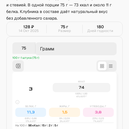
и стевией. В одной порции 75 г — 73 ккал и около 11 г
белка. Клубника в составе даёт натуральный вкус
без добавленного сахара.
128
₽
75
г
180
14 Окт 2025
Размер
Дней годности
Грамм
100 г
1 штука (75 г)
ККАЛ
74
3
100% | 1,00
4% АУП*
БЕЛКИ, Г
ЖИРЫ, Г
УГЛЕВОДЫ, Г
11,3
1,5
3,8
68
% |
0,68
9
% |
0,09
23
% |
0,23
17% АУП*
3% АУП*
7% АУП*
На 100 г:
98
кКал
|
15
г
|
2
г
|
5
г