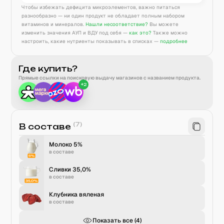
Чтобы избежать дефицита микроэлементов, важно питаться
разнообразно — ни один продукт не обладает полным набором
витаминов и минералов.
Нашли несоответствие?
Вы можете
изменить значения АУП и ВДУ под себя —
как это?
Также можно
настроить, какие нутриенты показывать в списках —
подробнее
Где купить?
Прямые ссылки на поисковую выдачу магазинов с названием продукта.
+
2
(
7
)
В составе
Молоко 5%
в составе
Сливки 35,0%
в составе
Клубника вяленая
в составе
Показать все (
4
)