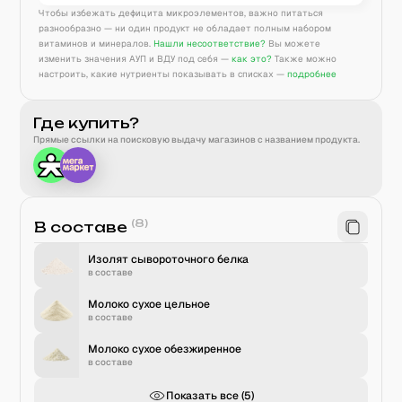
Чтобы избежать дефицита микроэлементов, важно питаться
разнообразно — ни один продукт не обладает полным набором
витаминов и минералов.
Нашли несоответствие?
Вы можете
изменить значения АУП и ВДУ под себя —
как это?
Также можно
настроить, какие нутриенты показывать в списках —
подробнее
Где купить?
Прямые ссылки на поисковую выдачу магазинов с названием продукта.
(
8
)
В составе
Изолят сывороточного белка
в составе
Молоко сухое цельное
в составе
Молоко сухое обезжиренное
в составе
Показать все (
5
)