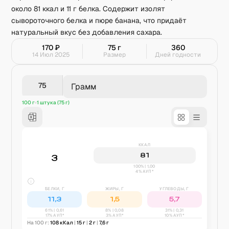
около 81 ккал и 11 г белка. Содержит изолят
сывороточного белка и пюре банана, что придаёт
натуральный вкус без добавления сахара.
170
₽
75
г
360
14 Июл 2025
Размер
Дней годности
Грамм
100 г
1 штука (75 г)
ККАЛ
81
3
100% | 1,00
4% АУП*
БЕЛКИ, Г
ЖИРЫ, Г
УГЛЕВОДЫ, Г
11,3
1,5
5,7
61
% |
0,61
8
% |
0,08
31
% |
0,31
17% АУП*
3% АУП*
10% АУП*
На 100 г:
108
кКал
|
15
г
|
2
г
|
7,6
г