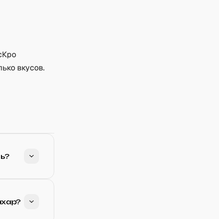
сКро
ько вкусов.
ь?
ахар?