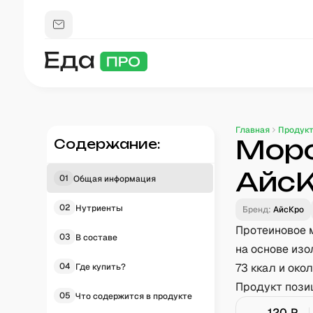
Главная
Продук
Моро
Содержание:
АйсК
01
Общая информация
02
Нутриенты
Бренд:
АйсКро
Протеиновое 
03
В составе
на основе изо
04
73 ккал и око
Где купить?
Продукт пози
05
Что содержится в продукте
120
₽