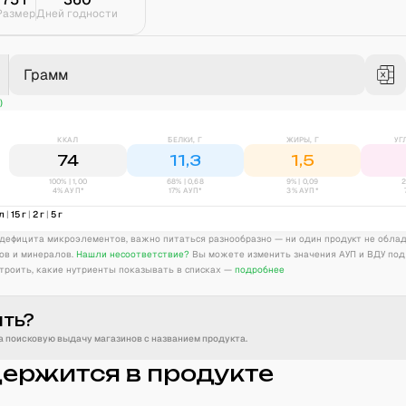
Размер
Дней годности
Грамм
)
ККАЛ
БЕЛКИ, Г
ЖИРЫ, Г
УГ
74
11,3
1,5
100% | 1,00
68
% |
0,68
9
% |
0,09
2
4% АУП*
17% АУП*
3% АУП*
л
|
15
г
|
2
г
|
5
г
дефицита микроэлементов, важно питаться разнообразно — ни один продукт не обла
ов и минералов.
Нашли несоответствие?
Вы можете изменить значения АУП и ВДУ под
троить, какие нутриенты показывать в списках —
подробнее
ить?
 поисковую выдачу магазинов с названием продукта.
держится в продукте