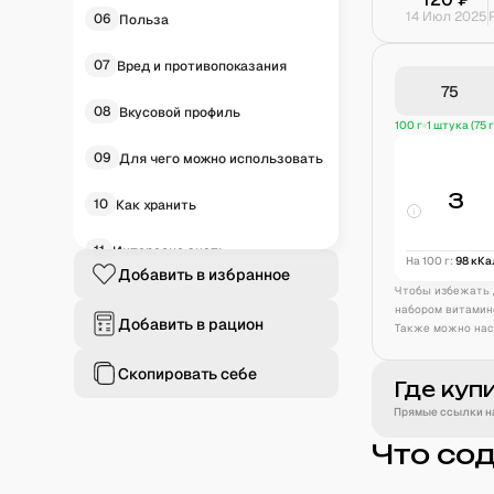
14 Июл 2025
06
Польза
07
Вред и противопоказания
08
Вкусовой профиль
100 г
1 штука (75 г
09
Для чего можно использовать
3
10
Как хранить
11
Интересно знать
На 100 г:
98
кКа
Добавить в избранное
Чтобы избежать 
12
Историческая справка
набором витамин
Добавить в рацион
Также можно нас
13
Частые вопросы
Скопировать себе
Где куп
Прямые ссылки на
Что со