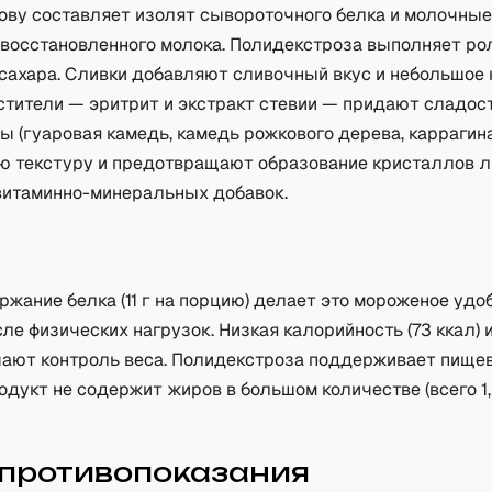
ову составляет изолят сывороточного белка и молочные
и восстановленного молока. Полидекстроза выполняет ро
 сахара. Сливки добавляют сливочный вкус и небольшое
тители — эритрит и экстракт стевии — придают сладост
 (гуаровая камедь, камедь рожкового дерева, каррагин
ю текстуру и предотвращают образование кристаллов л
витаминно-минеральных добавок.
а
жание белка (11 г на порцию) делает это мороженое уд
ле физических нагрузок. Низкая калорийность (73 ккал) 
чают контроль веса. Полидекстроза поддерживает пище
одукт не содержит жиров в большом количестве (всего 1,
 противопоказания