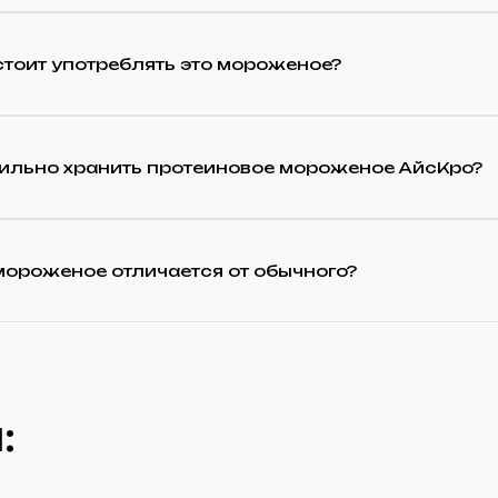
стоит употреблять это мороженое?
вильно хранить протеиновое мороженое АйсКро?
мороженое отличается от обычного?
: