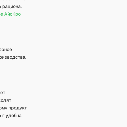
ю рациона.
ое АйсКро
орное
оизводства.
.
ает
золят
ому продукт
5 г удобна