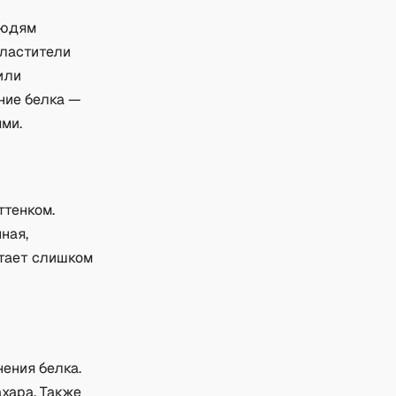
людям
сластители
или
ние белка —
ми.
ттенком.
ная,
 тает слишком
ения белка.
ахара. Также