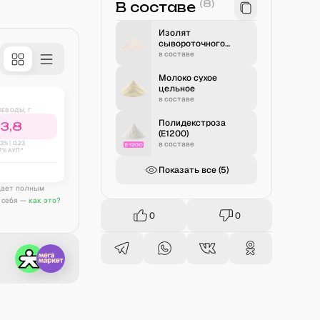
(
8
)
В составе
Изолят
сывороточного
белка
в составе
Молоко сухое
цельное
в составе
ЛЕВОДЫ, Г
Полидекстроза
3,8
(E1200)
3
% |
0,23
в составе
7% АУП*
Показать все (
5
)
дает полным
 себя —
как это?
0
0