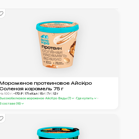
Мороженое протеиновое АйсКро
Соленая карамель 75 г
На 100 г:
~
170
₽
|
171
кКал
|
15
г
|
7
г
|
12
г
Высокобелковое мороженое
АйсКро
Виды (
7
)
Где купить
В составе (
16
)