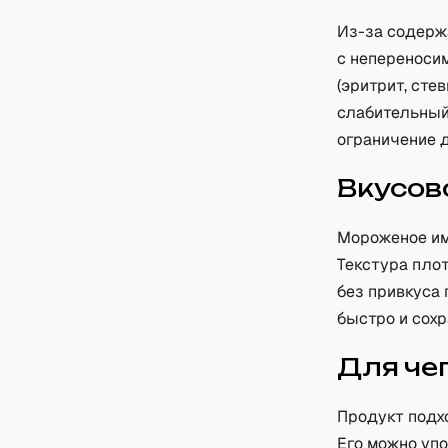
Из-за содерж
с непереноси
(эритрит, сте
слабительный
ограничение 
Вкусов
Мороженое им
Текстура плот
без привкуса
быстро и сохр
Для че
Продукт подх
Его можно упо