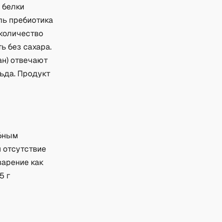
 белки
ль пребиотика
 количество
ь без сахара.
ан) отвечают
ьда. Продукт
обным
и отсутствие
варение как
5 г