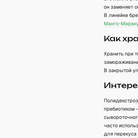
он заменяет о
В линейке бр
Манго-Марак
Как хр
Хранить при 
замораживани
В закрытой уп
Интере
Полидекстроза
пребиотиком 
сывороточног
часто использ
для перекуса 