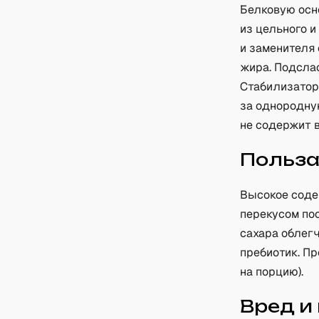
Белковую осн
из цельного 
и заменителя
жира. Подслас
Стабилизаторы
за однородну
не содержит 
Польз
Высокое содер
перекусом пос
сахара облег
пребиотик. Пр
на порцию).
Вред и