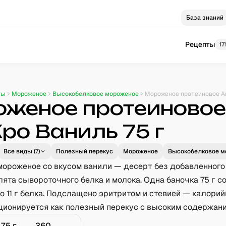
База знаний
Рецепты
17
ты
Мороженое
Высокобелковое мороженое
Мороженое протеиновое А
женое протеиново
ро Ваниль 75 г
Все виды (
7
)
Полезный перекус
Мороженое
Высокобелковое м
мороженое со вкусом ванили — десерт без добавленного
лята сывороточного белка и молока. Одна баночка 75 г 
ло 11 г белка. Подслащено эритритом и стевией — калорий
ционируется как полезный перекус с высоким содержани
75
г
360