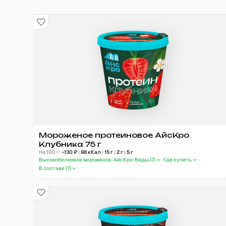
Мороженое протеиновое АйсКро
Клубника 75 г
На 100 г:
~
130
₽
|
98
кКал
|
15
г
|
2
г
|
5
г
Высокобелковое мороженое
АйсКро
Виды (
7
)
Где купить
В составе (
7
)