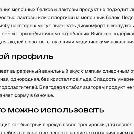
ания молочных белков и лактозы продукт не подходит 
мостью лактозы или аллергией на молочный белок. Под
вия) у некоторых могут вызывать дискомфорт в желудке 
 эффект при избыточном потреблении. Высокое содержа
для людей с соответствующими медицинскими показания
ой профиль
еет выраженный ванильный вкус с мягким сливочным о
ная, однородная, без кристаллов льда. Сладость умерен
 подсластителей. Благодаря стабилизаторам продукт не
аняет форму в баночке.
го можно использовать
одит как быстрый перекус после тренировки для восполн
треблять в качестве десерта на диете с ограничением с