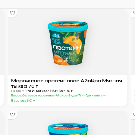
Мороженое протеиновое АйсКро Мятная
тыква 75 г
На 100 г:
~
170
₽
|
130
кКал
|
15
г
|
3,9
г
|
9,1
г
Высокобелковое мороженое
АйсКро
Виды (
7
)
Где купить
В составе (
10
)