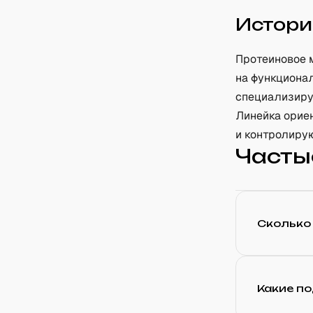
Истори
Протеиновое 
на функциона
специализируе
Линейка орие
и контролиру
Часты
Сколько
Какие по