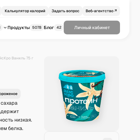
Калькулятор калорий
Задать вопрос
Веб-агентство ↗
Продукты
Блог
Личный кабинет
1
5078
42
йсКро Ваниль 75 г
е
ороженое
 сахара
содержит
ность низкая.
ем белка.