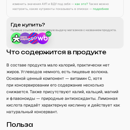
изменить значения АУП и ВДУ под себя —
как это?
Также можно
настроить, какие нутриенты показывать в списках —
подробнее
Где купить?
Прямые ссылки на поисковую выдачу магазинов с названием продукта.
+
21
Что содержится в продукте
В составе продукта мало калорий, практически нет
жиров. Углеводов немного, есть пищевые волокна.
Основной ценный компонент — витамин C, хотя
при консервировании его содержание несколько
снижается. Также присутствуют калий, кальций, магний
и флавоноиды — природные антиоксиданты. Лимонная
кислота придаёт характерную кислинку и действует как
натуральный консервант.
Польза