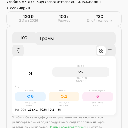
удобными для круглогодичного использования
в кулинарии.
120
₽
100
г
730
2 Июн 2026
Размер
Дней годности
Грамм
ККАЛ
22
3
100% | 1,00
1% АУП*
БЕЛКИ, Г
ЖИРЫ, Г
УГЛЕВОДЫ, Г
0,5
0,2
5
9
% |
0,09
4
% |
0,04
88
% |
0,88
1% АУП*
0% АУП*
9% АУП*
На 100 г:
22
кКал
|
0,5
г
|
0,2
г
|
5
г
Чтобы избежать дефицита микроэлементов, важно питаться
разнообразно — ни один продукт не обладает полным набором
витаминов и минералов.
Нашли несоответствие?
Вы можете