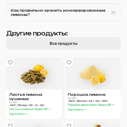
Как правильно хранить консервированные
лимоны?
Другие продукты:
Все продукты
Листья лимона
Порошок лимона
сушеные
На 100 г:
~
150
₽
|
264
кКал
|
4,5
г
|
0,4
г
|
67,6
г
На 100 г:
Порошки фруктовые
Виды (
19
)
~
110
₽
|
270
кКал
|
20
г
|
5
г
|
50
г
Листья сушёные
Виды (
19
)
Где купить
Где купить