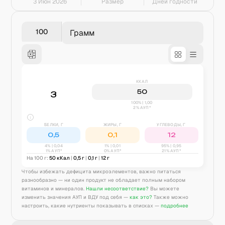
3 Июн 2026
Размер
Дней годности
Грамм
ККАЛ
50
3
100% | 1,00
2% АУП*
БЕЛКИ, Г
ЖИРЫ, Г
УГЛЕВОДЫ, Г
0,5
0,1
12
4
% |
0,04
1
% |
0,01
95
% |
0,95
1% АУП*
0% АУП*
21% АУП*
На 100 г:
50
кКал
|
0,5
г
|
0,1
г
|
12
г
Чтобы избежать дефицита микроэлементов, важно питаться
разнообразно — ни один продукт не обладает полным набором
витаминов и минералов.
Нашли несоответствие?
Вы можете
изменить значения АУП и ВДУ под себя —
как это?
Также можно
настроить, какие нутриенты показывать в списках —
подробнее