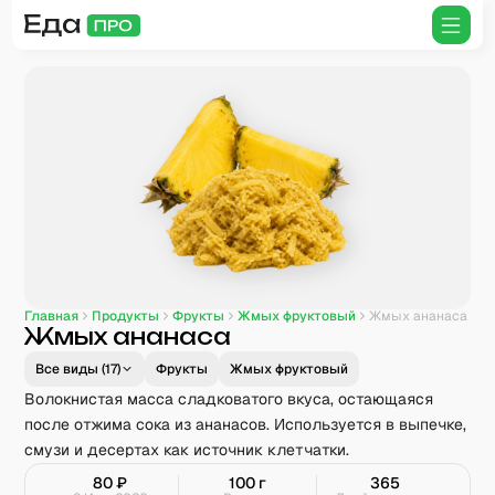
Главная
Продукты
Фрукты
Жмых фруктовый
Жмых ананаса
Жмых ананаса
Все виды (
17
)
Фрукты
Жмых фруктовый
Волокнистая масса сладковатого вкуса, остающаяся
после отжима сока из ананасов. Используется в выпечке,
смузи и десертах как источник клетчатки.
80
₽
100
г
365