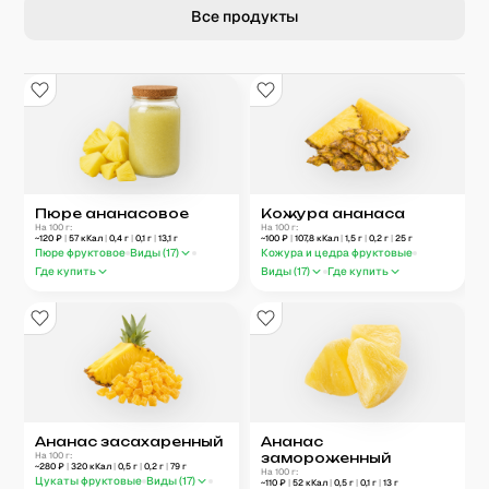
Все продукты
Пюре ананасовое
Кожура ананаса
На 100 г:
На 100 г:
~
120
₽
|
57
кКал
|
0,4
г
|
0,1
г
|
13,1
г
~
100
₽
|
107,8
кКал
|
1,5
г
|
0,2
г
|
25
г
Пюре фруктовое
Виды (
17
)
Кожура и цедра фруктовые
Где купить
Виды (
17
)
Где купить
Ананас засахаренный
Ананас
На 100 г:
замороженный
~
280
₽
|
320
кКал
|
0,5
г
|
0,2
г
|
79
г
На 100 г:
Цукаты фруктовые
Виды (
17
)
~
110
₽
|
52
кКал
|
0,5
г
|
0,1
г
|
13
г