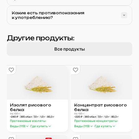
Какие есть противопоказания
к употреблению?
Другие продукты:
Все продукты
Изолят рисового
Концентрат рисового
белка
белка
На 100 г:
На 100 г:
~
240
₽
|
365
кКал
|
7,0
г
|
1,0
г
|
80,3
г
~
220
₽
|
360
кКал
|
7,0
г
|
1,0
г
|
80,3
г
Протеиновые изоляты
Протеиновые концентраты
Виды (
119
)
Где купить
Виды (
119
)
Где купить