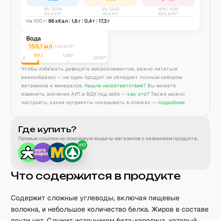
8
% |
0,08
2
% |
0,02
90
% |
0,90
5% АУП*
1% АУП*
62% АУП*
На 100 г:
86
кКал
|
1,6
г
|
0,4
г
|
17,3
г
Вода
159,1
мл
13% АУП*
159,1
1250
*
0
2200**
Чтобы избежать дефицита микроэлементов, важно питаться
разнообразно — ни один продукт не обладает полным набором
витаминов и минералов.
Нашли несоответствие?
Вы можете
изменить значения АУП и ВДУ под себя —
как это?
Также можно
настроить, какие нутриенты показывать в списках —
подробнее
Где купить?
Прямые ссылки на поисковую выдачу магазинов с названием продукта.
+
17
Что содержится в продукте
Содержит сложные углеводы, включая пищевые
волокна, и небольшое количество белка. Жиров в составе
почти нет. Служит источником бета-каротина, который