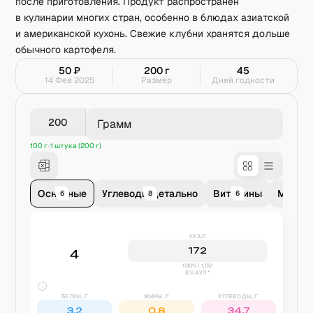
после приготовления. Продукт распространен
в кулинарии многих стран, особенно в блюдах азиатской
и американской кухонь. Свежие клубни хранятся дольше
обычного картофеля.
50
₽
200
г
45
14 Фев 2025
Размер
Дней годности
Грамм
100 г
1 штука (200 г)
Основные
Углеводы детально
Витамины
Минер
6
8
6
11
ККАЛ
172
4
100% | 1,00
8% АУП*
БЕЛКИ, Г
ЖИРЫ, Г
УГЛЕВОДЫ, Г
3,2
0,8
34,7