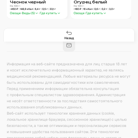
Чеснок черный
Огурец белый
На 100 г:
На 100 г:
~
450
₽
|
148,9
кКал
|
6,4
г
|
0,5
г
|
33,1
г
~
180
₽
|
16
кКал
|
0,6
г
|
0,2
г
|
3,0
г
Овощи
Виды (
5
)
Где купить
Овощи
Где купить
Гастро-сеты
Рецепты
Продукты
Блог
8
171
5078
42
База знаний
Калькулятор калорий
Назад
Информация на веб-сайте предназначена для лиц старше 18 лет
и носит исключительно информационный характер, не являясь
медицинской рекомендацией. Любые материалы ресурса не могут
быть использованы для самодиагностики или самолечения.
Перед применением информации обязательна консультация
с профильным специалистом здравоохранения. Администрация
не несёт ответственности за последствия самостоятельного
использования опубликованных данных.
Веб-сайт использует технологии хранения данных (cookie,
локальное хранилище браузера, сессионное хранилище) с целью
безопасности, а также оптимизации и персонализации сервисов
и повышения удобства пользования сайтом. Эти технологии