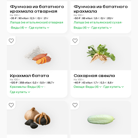
Фунчоза из бататного
Фунчоза из бататного
крахмала отварная
крахмала
На 100 г:
На 100 г:
~
35
₽
|
90
кКал
|
0,3
г
|
0,1
г
|
21
г
~
50
₽
|
86
кКал
|
1,6
г
|
0,1
г
|
20,1
г
Лапша (не итальянская) отварная
Лапша (не итальянская) сухая
Виды (
4
)
Где купить
Виды (
4
)
Где купить
Крахмал батата
Сахарная свекла
На 100 г:
На 100 г:
~
120
₽
|
358
кКал
|
0,2
г
|
0,0
г
|
88,7
г
~
40
₽
|
43
кКал
|
1,7
г
|
0,3
г
|
8,8
г
Крахмалы
Виды (
4
)
Овощи
Виды (
4
)
Где купить
Где купить