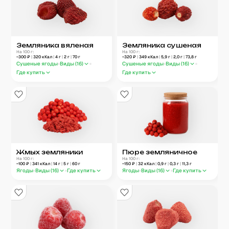
Земляника вяленая
Земляника сушеная
На 100 г:
На 100 г:
~
300
₽
|
320
кКал
|
4
г
|
2
г
|
70
г
~
320
₽
|
349
кКал
|
5,9
г
|
2,0
г
|
73,8
г
Сушеные ягоды
Виды (
16
)
Сушеные ягоды
Виды (
16
)
Где купить
Где купить
Жмых земляники
Пюре земляничное
На 100 г:
На 100 г:
~
100
₽
|
341
кКал
|
14
г
|
5
г
|
60
г
~
150
₽
|
32
кКал
|
0,9
г
|
0,3
г
|
11,3
г
Ягоды
Виды (
16
)
Где купить
Ягоды
Виды (
16
)
Где купить