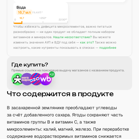
Вода
16,7
мл
1% АУП*
16,7
1250
*
0
2200**
Чтобы избежать дефицита микроэлементов, важно питаться
разнообразно — ни один продукт не обладает полным набором
витаминов и минералов.
Нашли несоответствие?
Вы можете
изменить значения АУП и ВДУ под себя —
как это?
Также можно
настроить, какие нутриенты показывать в списках —
подробнее
Где купить?
Прямые ссылки на поисковую выдачу магазинов с названием продукта.
+
21
Что содержится в продукте
В засахаренной землянике преобладают углеводы
за счёт добавленного сахара. Ягоды сохраняют часть
витаминов группы B и витамин C, а также
микроэлементы: калий, магний, железо. При переработке
содержание водорастворимых витаминов снижается