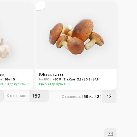
ое
Маслята
0
г
|
99
г
|
0
г
На 100 г:
~
30
₽
|
31
кКал
|
2,9
г
|
0,3
г
|
4,1
г
(
5
)
Где купить
Грибы
Где купить
К странице:
12
Страница:
159
из
424