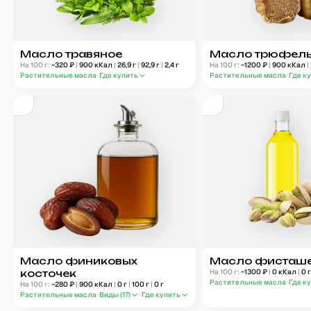
Масло травяное
Масло трюфел
На 100 г:
~
320
₽
|
900
кКал
|
26,9
г
|
92,9
г
|
2,4
г
На 100 г:
~
1200
₽
|
900
кКал
|
Растительные масла
Где купить
Растительные масла
Где к
Масло финиковых
Масло фисташ
косточек
На 100 г:
~
1300
₽
|
0
кКал
|
0
Растительные масла
Где к
На 100 г:
~
280
₽
|
900
кКал
|
0
г
|
100
г
|
0
г
Растительные масла
Виды (
17
)
Где купить