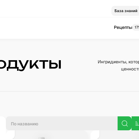
База знаний
Рецепты
17
одукты
Ингридиенты, кото
ценност
П