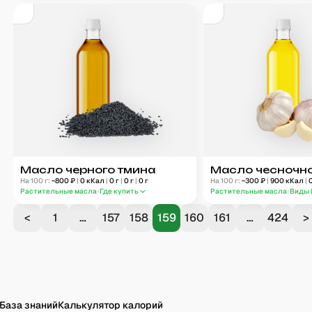
Масло черного тмина
Масло чесночн
На 100 г:
~
800
₽
|
0
кКал
|
0
г
|
0
г
|
0
г
На 100 г:
~
300
₽
|
900
кКал
|
Растительные масла
Где купить
Растительные масла
Виды 
<
1
…
157
158
159
160
161
…
424
>
База знаний
Калькулятор калорий