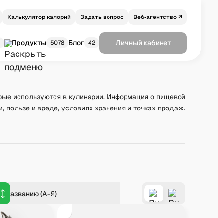
Калькулятор калорий
Задать вопрос
Веб-агентство ↗
Продукты
Блог
Личный кабинет
1
5078
42
рые используются в кулинарии. Информация о пищевой
и, пользе и вреде, условиях хранения и точках продаж.
о названию (А-Я)