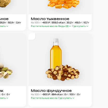
ьное
Масло тыквенное
26,9
г
|
92,9
г
|
2,4
г
На 100 г:
~
400
₽
|
559,0
кКал
|
30,2
г
|
49,0
г
|
10,7
г
упить
Растительные масла
Виды (
8
)
Где купить
ек
Масло фундучное
г
|
0
г
|
0
г
На 100 г:
~
900
₽
|
884
кКал
|
0
г
|
100
г
|
0
г
упить
Растительные масла
Где купить