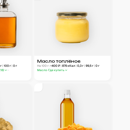
Масло топлёное
г
|
100
г
|
0
г
На 100 г:
~
400
₽
|
876
кКал
|
0,3
г
|
99,5
г
|
0
г
(
18
)
Масло
Где купить