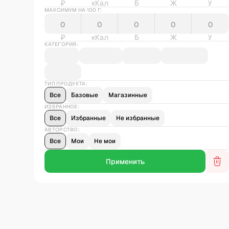
₽
кКал
Б
Ж
У
МАКСИМУМ НА 100 Г:
₽
кКал
Б
Ж
У
КАТЕГОРИЯ:
ТИП ПРОДУКТА:
Все
Базовые
Магазинные
ИЗБРАННОЕ:
Все
Избранные
Не избранные
АВТОРСТВО:
Все
Мои
Не мои