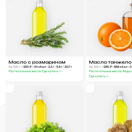
Масло с розмарином
Масло танжело
На 100 г:
~
350
₽
|
131
кКал
|
3,3
г
|
5,9
г
|
20,7
г
На 100 г:
~
280
₽
|
884
кКал
|
0
Растительные масла
Где купить
Растительные масла
Виды 
Где купить