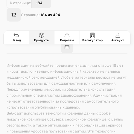
К странице:
12
Страница:
184
из
424
Гастро-сеты
Рецепты
Продукты
Блог
8
171
5078
42
База знаний
Калькулятор калорий
Назад
Продукты
Рецепты
Калькулятор
Аккаунт
Информация на веб-сайте предназначена для лиц старше 18 лет
и носит исключительно информационный характер, не являясь
медицинской рекомендацией. Любые материалы ресурса не могут
быть использованы для самодиагностики или самолечения.
Перед применением информации обязательна консультация
с профильным специалистом здравоохранения. Администрация
не несёт ответственности за последствия самостоятельного
использования опубликованных данных.
Веб-сайт использует технологии хранения данных (cookie,
локальное хранилище браузера, сессионное хранилище) с целью
безопасности, а также оптимизации и персонализации сервисов
и повышения удобства пользования сайтом. Эти технологии