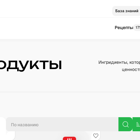
База знаний
Рецепты
17
одукты
Ингридиенты, кото
ценност
П