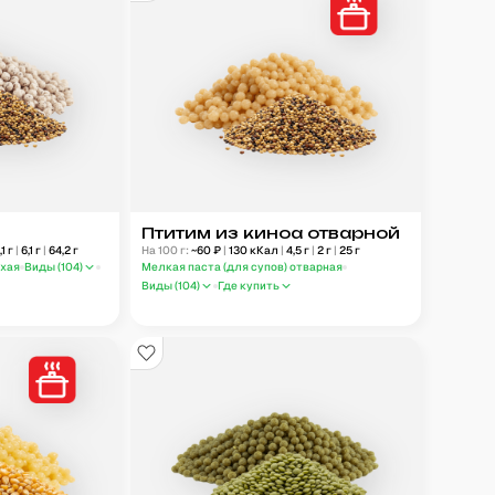
а
Птитим из киноа отварной
,1
г
|
6,1
г
|
64,2
г
На 100 г:
~
60
₽
|
130
кКал
|
4,5
г
|
2
г
|
25
г
ухая
Виды (
104
)
Мелкая паста (для супов) отварная
Виды (
104
)
Где купить