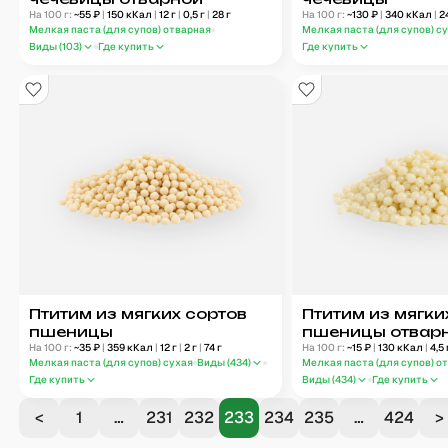
На 100 г:
~
55
₽
|
150
кКал
|
12
г
|
0,5
г
|
28
г
На 100 г:
~
130
₽
|
340
кКал
|
2
Мелкая паста (для супов) отварная
Мелкая паста (для супов) с
Виды (
103
)
Где купить
Где купить
Птитим из мягких сортов
Птитим из мягки
пшеницы
пшеницы отвар
На 100 г:
~
35
₽
|
359
кКал
|
12
г
|
2
г
|
74
г
На 100 г:
~
15
₽
|
130
кКал
|
4,5
Мелкая паста (для супов) сухая
Виды (
434
)
Мелкая паста (для супов) о
Где купить
Виды (
434
)
Где купить
<
1
…
231
232
233
234
235
…
424
>