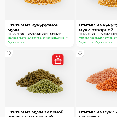
Птитим из кукурузной
Птитим из куку
муки
муки отварной
На 100 г:
~
85
₽
|
370
кКал
|
7,5
г
|
1,5
г
|
80
г
На 100 г:
~
35
₽
|
110
кКал
|
3
г
Мелкая паста (для супов) сухая
Виды (
111
)
Мелкая паста (для супов) о
Где купить
Виды (
111
)
Где купить
Птитим из муки зеленой
Птитим из муки
чечевицы отварной
чечевицы