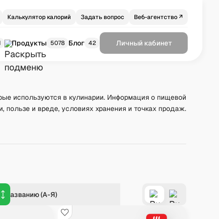
Калькулятор калорий
Задать вопрос
Веб-агентство ↗
Продукты
Блог
Личный кабинет
1
5078
42
рые используются в кулинарии. Информация о пищевой
и, пользе и вреде, условиях хранения и точках продаж.
о названию (А-Я)