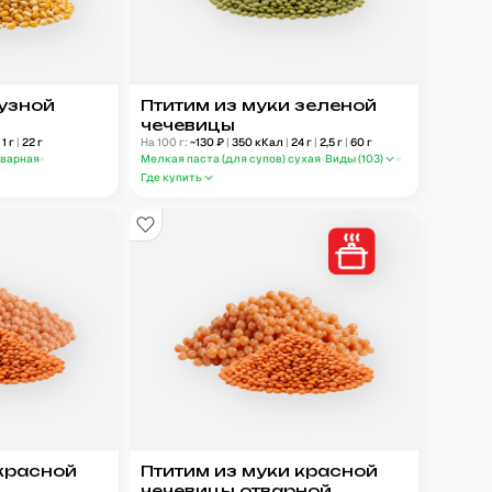
рузной
Птитим из муки зеленой
чечевицы
|
1
г
|
22
г
На 100 г:
~
130
₽
|
350
кКал
|
24
г
|
2,5
г
|
60
г
тварная
Мелкая паста (для супов) сухая
Виды (
103
)
Где купить
 красной
Птитим из муки красной
чечевицы отварной