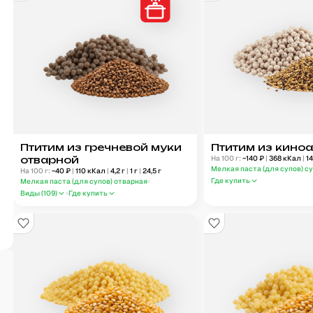
Птитим из гречневой муки
Птитим из кино
отварной
На 100 г:
~
140
₽
|
368
кКал
|
14
Мелкая паста (для супов) с
На 100 г:
~
40
₽
|
110
кКал
|
4,2
г
|
1
г
|
24,5
г
Где купить
Мелкая паста (для супов) отварная
Виды (
109
)
Где купить