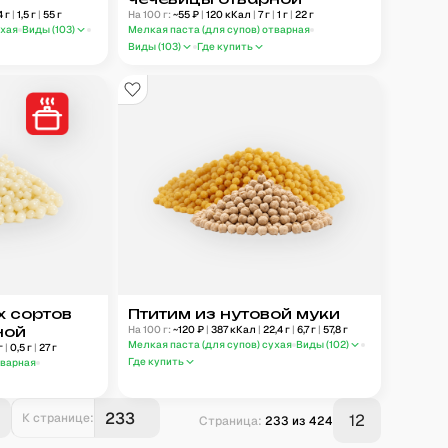
4
г
|
1,5
г
|
55
г
На 100 г:
~
55
₽
|
120
кКал
|
7
г
|
1
г
|
22
г
ухая
Виды (
103
)
Мелкая паста (для супов) отварная
Виды (
103
)
Где купить
х сортов
Птитим из нутовой муки
ной
На 100 г:
~
120
₽
|
387
кКал
|
22,4
г
|
6,7
г
|
57,8
г
Мелкая паста (для супов) сухая
Виды (
102
)
г
|
0,5
г
|
27
г
Где купить
тварная
К странице:
12
Страница:
233
из
424