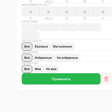
₽
кКал
Б
Ж
У
МАКСИМУМ НА 100 Г:
₽
кКал
Б
Ж
У
КАТЕГОРИЯ:
ТИП ПРОДУКТА:
Все
Базовые
Магазинные
ИЗБРАННОЕ:
Все
Избранные
Не избранные
АВТОРСТВО:
Все
Мои
Не мои