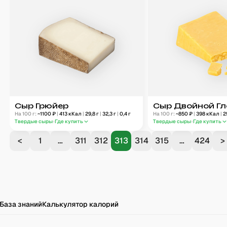
Сыр Грюйер
Сыр Двойной Гл
На 100 г:
~
1100
₽
|
413
кКал
|
29,8
г
|
32,3
г
|
0,4
г
На 100 г:
~
850
₽
|
398
кКал
|
2
Твердые сыры
Где купить
Твердые сыры
Где купить
<
1
…
311
312
313
314
315
…
424
>
База знаний
Калькулятор калорий