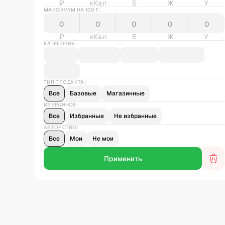
₽
кКал
Б
Ж
У
МАКСИМУМ НА 100 Г:
₽
кКал
Б
Ж
У
КАТЕГОРИЯ:
ТИП ПРОДУКТА:
Все
Базовые
Магазинные
ИЗБРАННОЕ:
Все
Избранные
Не избранные
АВТОРСТВО:
Все
Мои
Не мои