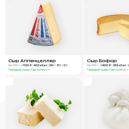
Сыр Аппенцеллер
Сыр Бофор
На 100 г:
~
1100
₽
|
403
кКал
|
29
г
|
31
г
|
0
г
На 100 г:
~
1400
₽
|
393
кКал
|
Твердые сыры
Где купить
Твердые сыры
Где купить