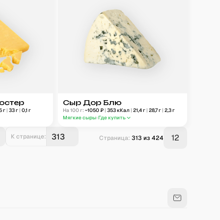
остер
Сыр Дор Блю
5
г
|
33
г
|
0,1
г
На 100 г:
~
1050
₽
|
353
кКал
|
21,4
г
|
28,7
г
|
2,3
г
Мягкие сыры
Где купить
К странице:
12
Страница:
313
из
424