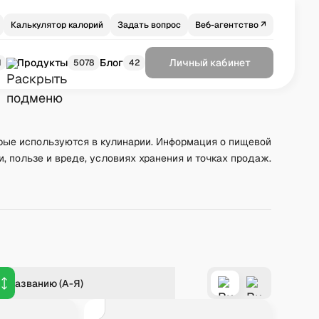
Калькулятор калорий
Задать вопрос
Веб-агентство ↗
Продукты
Блог
Личный кабинет
1
5078
42
рые используются в кулинарии. Информация о пищевой
и, пользе и вреде, условиях хранения и точках продаж.
о названию (А-Я)