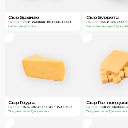
Сыр Брынза
Сыр Буррата
На 100 г:
~
210
₽
|
273
кКал
|
19,7
г
|
44,0
г
|
5,6
г
На 100 г:
~
800
₽
|
330
кКал
|
1
Сыры
Где купить
Рассольные сыры
Где купи
Сыр Гауда
Сыр Голландск
На 100 г:
~
750
₽
|
356
кКал
|
24,9
г
|
27,4
г
|
2,2
г
На 100 г:
~
550
₽
|
356
кКал
|
2
Твердые сыры
Где купить
Твердые сыры
Где купить