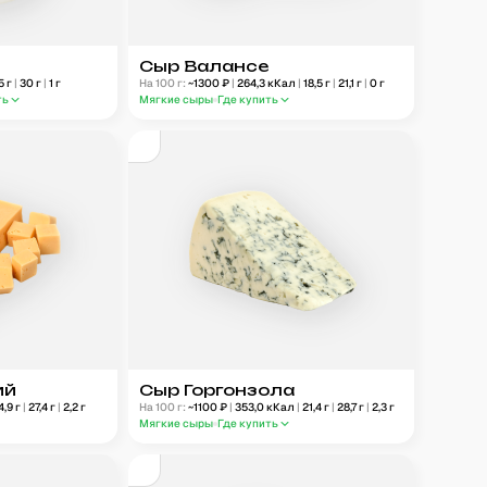
Сыр Валансе
5
г
|
30
г
|
1
г
На 100 г:
~
1300
₽
|
264,3
кКал
|
18,5
г
|
21,1
г
|
0
г
ть
Мягкие сыры
Где купить
ий
Сыр Горгонзола
4,9
г
|
27,4
г
|
2,2
г
На 100 г:
~
1100
₽
|
353,0
кКал
|
21,4
г
|
28,7
г
|
2,3
г
Мягкие сыры
Где купить