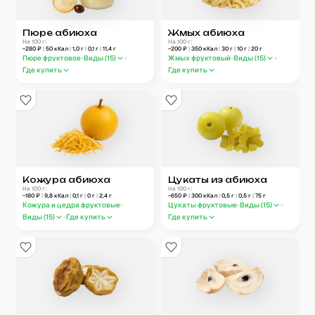
Пюре абиюха
Жмых абиюха
На 100 г:
На 100 г:
~
280
₽
|
50
кКал
|
1,0
г
|
0,1
г
|
11,4
г
~
200
₽
|
350
кКал
|
30
г
|
10
г
|
20
г
Пюре фруктовое
Виды (
15
)
Жмых фруктовый
Виды (
15
)
Где купить
Где купить
Кожура абиюха
Цукаты из абиюха
На 100 г:
На 100 г:
~
180
₽
|
9,8
кКал
|
0,1
г
|
0
г
|
2,4
г
~
650
₽
|
300
кКал
|
0,5
г
|
0,5
г
|
75
г
Кожура и цедра фруктовые
Цукаты фруктовые
Виды (
15
)
Виды (
15
)
Где купить
Где купить