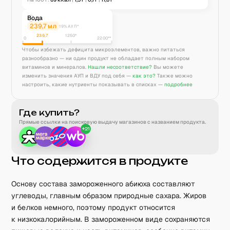
Вода
239,7
мл
19% АУП*
239,7
1250
*
0
2200**
Чтобы избежать дефицита микроэлементов, важно питаться
разнообразно — ни один продукт не обладает полным набором
витаминов и минералов.
Нашли несоответствие?
Вы можете
изменить значения АУП и ВДУ под себя —
как это?
Также можно
настроить, какие нутриенты показывать в списках —
подробнее
Где купить?
Прямые ссылки на поисковую выдачу магазинов с названием продукта.
+
21
Что содержится в продукте
Основу состава замороженного абиюха составляют
углеводы, главным образом природные сахара. Жиров
и белков немного, поэтому продукт относится
к низкокалорийным. В замороженном виде сохраняются