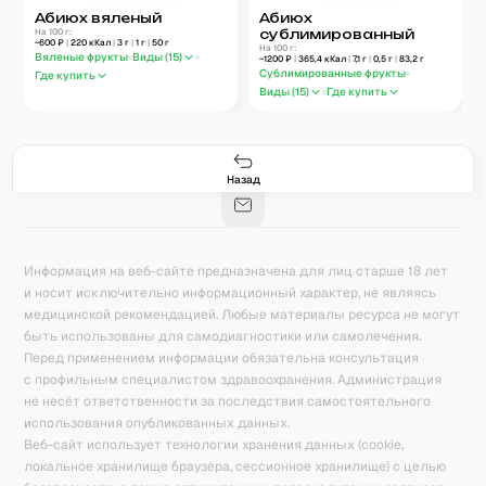
Абиюх вяленый
Абиюх
На 100 г:
сублимированный
~
600
₽
|
220
кКал
|
3
г
|
1
г
|
50
г
На 100 г:
Вяленые фрукты
Виды (
15
)
~
1200
₽
|
365,4
кКал
|
7,1
г
|
0,5
г
|
83,2
г
Сублимированные фрукты
Где купить
Виды (
15
)
Где купить
Гастро-сеты
Рецепты
Продукты
Блог
8
171
5078
42
База знаний
Калькулятор калорий
Назад
Информация на веб-сайте предназначена для лиц старше 18 лет
и носит исключительно информационный характер, не являясь
медицинской рекомендацией. Любые материалы ресурса не могут
быть использованы для самодиагностики или самолечения.
Перед применением информации обязательна консультация
с профильным специалистом здравоохранения. Администрация
не несёт ответственности за последствия самостоятельного
использования опубликованных данных.
Веб-сайт использует технологии хранения данных (cookie,
локальное хранилище браузера, сессионное хранилище) с целью