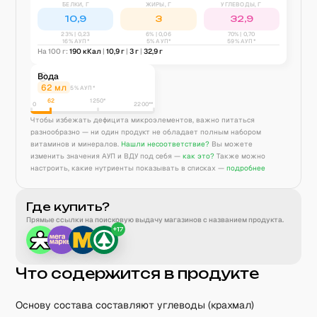
БЕЛКИ, Г
ЖИРЫ, Г
УГЛЕВОДЫ, Г
10,9
3
32,9
23
% |
0,23
6
% |
0,06
70
% |
0,70
16% АУП*
5% АУП*
59% АУП*
На 100 г:
190
кКал
|
10,9
г
|
3
г
|
32,9
г
Вода
62
мл
5% АУП*
62
1250
*
0
2200**
Чтобы избежать дефицита микроэлементов, важно питаться
разнообразно — ни один продукт не обладает полным набором
витаминов и минералов.
Нашли несоответствие?
Вы можете
изменить значения АУП и ВДУ под себя —
как это?
Также можно
настроить, какие нутриенты показывать в списках —
подробнее
Где купить?
Прямые ссылки на поисковую выдачу магазинов с названием продукта.
+
17
Что содержится в продукте
Основу состава составляют углеводы (крахмал)