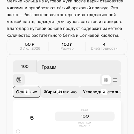
Мелкие кольца из нутовой муки после варки становятся
мягкими и приобретают лёгкий ореховый привкус. Эта
паста — безглютеновая альтернатива традиционной
мелкой пасте, подходит для супов, салатов и гарниров.
Благодаря нутовой основе продукт содержит заметное
количество растительного белка и фолиевой кислоты.
50
₽
100
г
4
3 Июл 2026
Размер
Дней годности
Грамм
Основные
Жиры детально
Углеводы детально
В
6
24
2
ККАЛ
190
5
100% | 1,00
9% АУП*