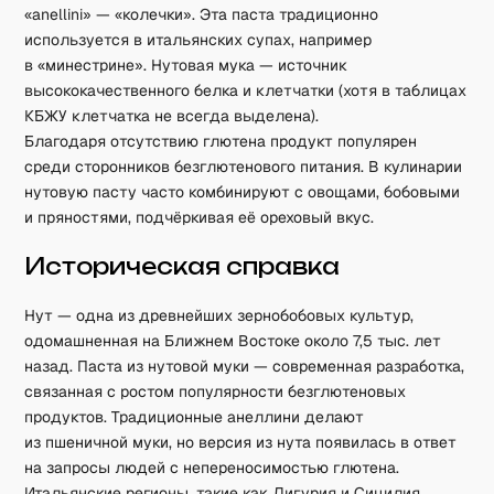
«anellini» — «колечки». Эта паста традиционно
используется в итальянских супах, например
в «минестрине». Нутовая мука — источник
высококачественного белка и клетчатки (хотя в таблицах
КБЖУ клетчатка не всегда выделена).
Благодаря отсутствию глютена продукт популярен
среди сторонников безглютенового питания. В кулинарии
нутовую пасту часто комбинируют с овощами, бобовыми
и пряностями, подчёркивая её ореховый вкус.
Историческая справка
Нут — одна из древнейших зернобобовых культур,
одомашненная на Ближнем Востоке около 7,5 тыс. лет
назад. Паста из нутовой муки — современная разработка,
связанная с ростом популярности безглютеновых
продуктов. Традиционные анеллини делают
из пшеничной муки, но версия из нута появилась в ответ
на запросы людей с непереносимостью глютена.
Итальянские регионы, такие как Лигурия и Сицилия,