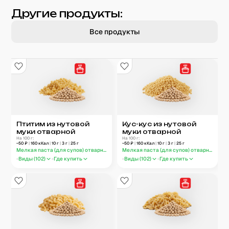
Другие продукты:
Все продукты
Птитим из нутовой
Кус-кус из нутовой
муки отварной
муки отварной
На 100 г:
На 100 г:
~
50
₽
|
160
кКал
|
10
г
|
3
г
|
25
г
~
50
₽
|
160
кКал
|
10
г
|
3
г
|
25
г
Мелкая паста (для супов) отварная
Мелкая паста (для супов) отварная
Виды (
102
)
Где купить
Виды (
102
)
Где купить