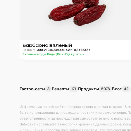
Барбарис вяленый
На 100 г:
~
300
₽
|
240,8
кКал
|
4,2
г
|
0,8
г
|
53,6
г
Вяленые ягоды
Виды (
16
)
Где купить
Гастро-сеты
Рецепты
Продукты
Блог
8
171
5078
42
Информация на веб-сайте предназначена для лиц старше 18 л
быть использованы для самодиагностики или самолечения. П
ответственности за последствия самостоятельного использо
Веб-сайт использует технологии хранения данных (cookie, ло
и повышения удобства пользования сайтом. Эти технологии 