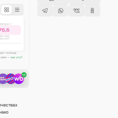
ЛЕВОДЫ, Г
75,5
6
% |
0,96
35% АУП*
дает полным
 себя —
как это?
+
21
ичествах
нако