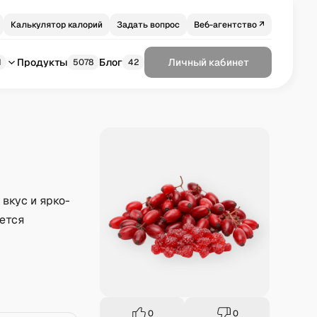
Калькулятор калорий
Задать вопрос
Веб-агентство ↗
Продукты
Блог
Личный кабинет
1
5078
42
вкус и ярко-
ается
0
0