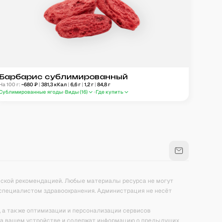
Барбарис сублимированный
На 100 г:
~
680
₽
|
381,3
кКал
|
6,6
г
|
1,2
г
|
84,8
г
Сублимированные ягоды
Виды (
16
)
Где купить
нской рекомендацией. Любые материалы ресурса не могут
специалистом здравоохранения. Администрация не несёт
, а также оптимизации и персонализации сервисов
на вашем устройстве и содержат информацию о предыдущих