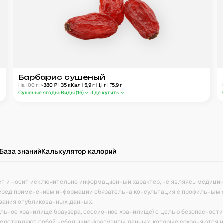
Барбарис сушеный
На 100 г:
~
380
₽
|
35
кКал
|
5,9
г
|
1,1
г
|
75,9
г
Сушеные ягоды
Виды (
16
)
Где купить
База знаний
Калькулятор калорий
ет и носит исключительно информационный характер, не являясь медици
еред применением информации обязательна консультация с профильным 
вания опубликованных данных.
кальное хранилище браузера, сессионное хранилище) с целью безопасности
представляют собой небольшие фрагменты данных, которые сохраняются 