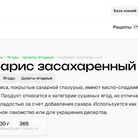
База знаний
Рецепты
17
ты
Ягоды
Цукаты ягодные
Барбарис засахаренный
арис засахаренный
Ягоды
Цукаты ягодные
иса, покрытые сахарной глазурью, имеют кисло-сладкий 
 Продукт относится к категории сушеных ягод, но отлич
ладостью за счет добавления сахара. Используется как
ное лакомство или для украшения десертов.
00
г
365
азмер
Дней годности