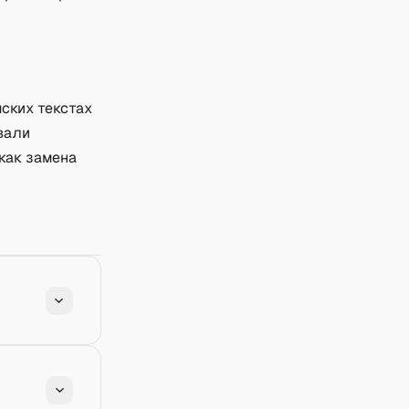
ских текстах
вали
как замена