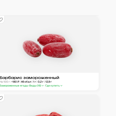
Барбарис замороженный
На 100 г:
~
180
₽
|
46
кКал
|
1
г
|
0,2
г
|
12,9
г
Замороженные ягоды
Виды (
16
)
Где купить