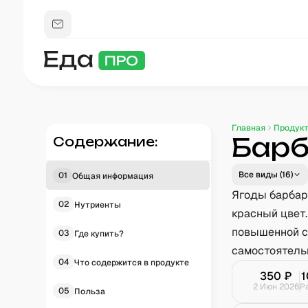
Главная
Продук
Барб
Содержание:
Все виды (
16
)
01
Общая информация
Ягоды барбар
02
Нутриенты
красный цвет.
повышенной с
03
Где купить?
самостоятель
04
Что содержится в продукте
350
₽
1
2 Июн 2026
Р
05
Польза