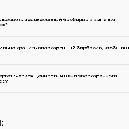
ользовать засахаренный барбарис в выпечке
ах?
ильно хранить засахаренный барбарис, чтобы он 
ергетическая ценность и цена засахаренного
са?
: