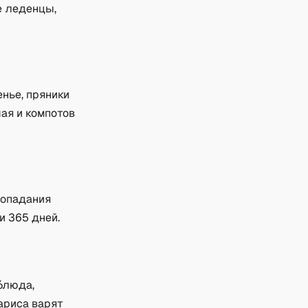
е леденцы,
нье, пряники
ая и компотов
попадания
и 365 дней.
блюда,
ариса варят