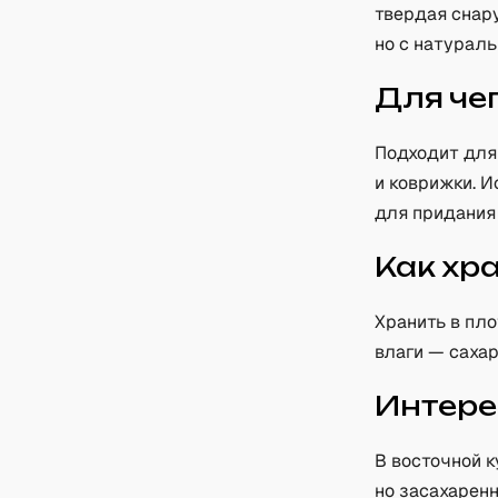
твердая снар
но с натураль
Для че
Подходит для 
и коврижки. 
для придания 
Как хр
Хранить в пло
влаги — сахар
Интере
В восточной 
но засахаренн