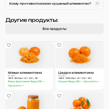
Кому противопоказан сушеный клементин?
Другие продукты:
Все продукты
Жмых клементина
Цедра клементина
На 100 г:
На 100 г:
~
80
₽
|
80
кКал
|
1,2
г
|
0,3
г
|
18
г
~
100
₽
|
107,8
кКал
|
1,5
г
|
0,2
г
|
25
г
Жмых фруктовый
Виды (
18
)
Специи
Виды (
18
)
Где купить
Где купить