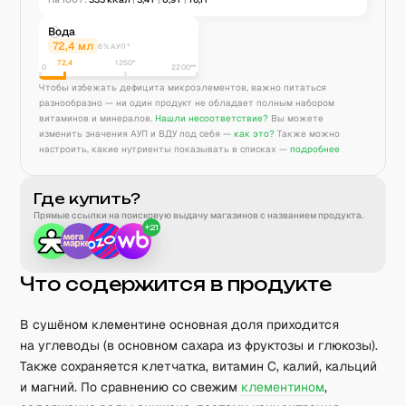
Вода
72,4
мл
6% АУП*
72,4
1250
*
0
2200**
Чтобы избежать дефицита микроэлементов, важно питаться
разнообразно — ни один продукт не обладает полным набором
витаминов и минералов.
Нашли несоответствие?
Вы можете
изменить значения АУП и ВДУ под себя —
как это?
Также можно
настроить, какие нутриенты показывать в списках —
подробнее
Где купить?
Прямые ссылки на поисковую выдачу магазинов с названием продукта.
+
21
Что содержится в продукте
В сушёном клементине основная доля приходится
на углеводы (в основном сахара из фруктозы и глюкозы).
Также сохраняется клетчатка, витамин C, калий, кальций
и магний. По сравнению со свежим
клементином
,