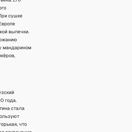
ого
При сушке
 Европе
кой выпечки.
ержанию
у мандарином
кёров,
узский
0 года.
тина стала
пользуют
горькая, что