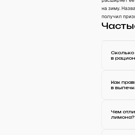
расширяет её
на зиму. Назв
получил призн
Часты
Сколько 
в рацион
Как пра
в выпечк
Чем отли
лимона?