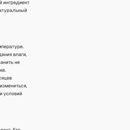
й ингредиент
натуральный
мпературе.
ания влаги,
ранить не
ке.
сяцев
 измениться,
и условий
века. Его