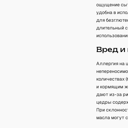
ощущение сыт
удобна в испо
для безглютен
длительный ср
использовани
Вред и
Аллергия на 
непереносимо
количествах 
и кормящим ж
дают из-за ри
цедры содержи
При склонност
масла могут 