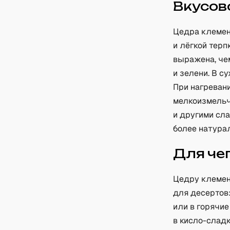
Вкусов
Цедра клемен
и лёгкой терп
выражена, че
и зелени. В с
При нагреван
мелкоизмельч
и другими сл
более натурал
Для че
Цедру клемент
для десертов:
или в горячие
в кисло-слад