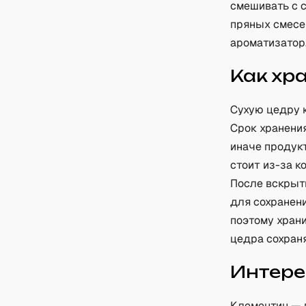
смешивать с 
пряных смесе
ароматизатор
Как хр
Сухую цедру 
Срок хранения
иначе продукт
стоит из-за к
После вскрыт
для сохранени
поэтому хран
цедра сохраня
Интере
Клементин — г