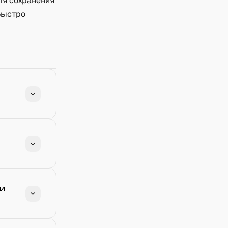
ля сохранения
быстро
ли