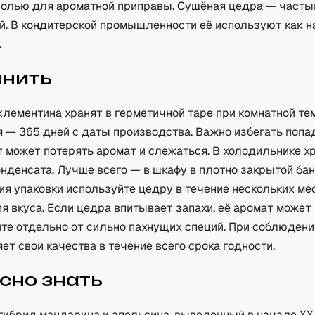
солью для ароматной приправы. Сушёная цедра — часты
й. В кондитерской промышленности её используют как 
.
анить
клементина хранят в герметичной таре при комнатной те
 — 365 дней с даты производства. Важно избегать попад
 может потерять аромат и слежаться. В холодильнике х
онденсата. Лучше всего — в шкафу в плотно закрытой бан
ия упаковки используйте цедру в течение нескольких ме
я вкуса. Если цедра впитывает запахи, её аромат может
ите отдельно от сильно пахнущих специй. При соблюдени
ет свои качества в течение всего срока годности.
сно знать
ибрид мандарина и апельсина, выведенный в начале XX 