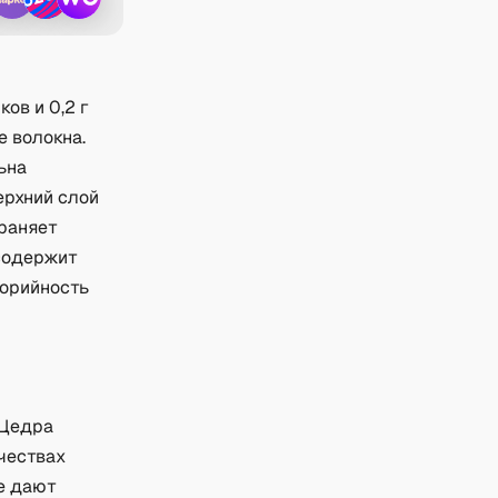
ков и 0,2 г
 волокна.
ьна
ерхний слой
храняет
 содержит
лорийность
 Цедра
чествах
е дают