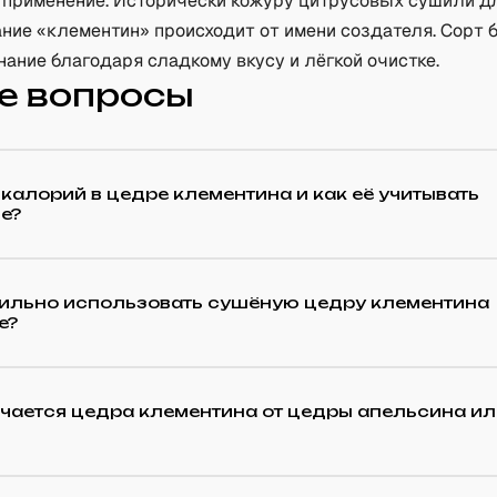
 применение. Исторически кожуру цитрусовых сушили д
ание «клементин» происходит от имени создателя. Сорт 
ание благодаря сладкому вкусу и лёгкой очистке.
е вопросы
калорий в цедре клементина и как её учитывать
е?
вильно использовать сушёную цедру клементина
е?
чается цедра клементина от цедры апельсина и