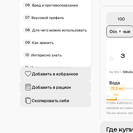
06
Вред и противопоказания
07
Вкусовой профиль
08
Для чего можно использовать
Основные
6
09
Как хранить
10
3
Интересно знать
11
Историческая справка
На 100 г:
108
кК
Добавить в избранное
12
Частые вопросы
Вода
Добавить в рацион
72,5
мл
6% АУ
72,5
0
Скопировать себе
Чтобы избежать 
набором витамин
Также можно нас
Где куп