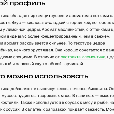
ой профиль
тина обладает ярким цитрусовым ароматом с нотками с
кости. Вкус — кисловато-сладкий с горчинкой, но горечь 
м у лимонной цедры. Аромат маслянистый, с оттенками ц
ухом виде вкус более концентрированный, чем в свежем.
ии аромат раскрывается сильнее. По текстуре цедра
ённая, немного хрустящая. Она хорошо сочетается с ван
адкими специями. В отличие от
экстракта клементина
, це
ьный и сложный вкус с лёгкой горчинкой.
го можно использовать
ина добавляют в выпечку: кексы, печенье, бисквиты. О
 муссов, пудингов, творожных масс. В напитках — вместо
 коктейли. Также используется в соусах к мясу и рыбе, н
ких соусах. В салатных заправках придаёт свежесть. Мо