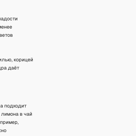
ладости
менее
ветов
илью, корицей
дра даёт
на подходит
 лимона в чай
апример,
жно