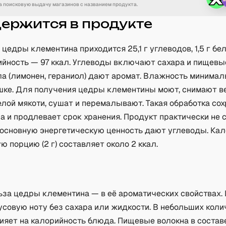
 поисковую выдачу магазинов с названием продукта.
держится в продукте
 цедры клементина приходится 25,1 г углеводов, 1,5 г бел
ийность — 97 ккал. Углеводы включают сахара и пищевые
а (лимонен, гераниол) дают аромат. Влажность минимал
шке. Для получения цедры клементины моют, снимают в
лой мякоти, сушат и перемалывают. Такая обработка со
а и продлевает срок хранения. Продукт практически не
, основную энергетическую ценность дают углеводы. Ка
ю порцию (2 г) составляет около 2 ккал.
а
ьза цедры клементина — в её ароматических свойствах.
усовую ноту без сахара или жидкости. В небольших коли
лияет на калорийность блюда. Пищевые волокна в состав