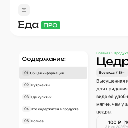
Главная
Продук
Цедр
Содержание:
Все виды (
18
)
01
Общая информация
Высушенная и
02
Нутриенты
для придания 
виде её удоб
03
Где купить?
мягче, чем у 
04
Что содержится в продукте
цедры.
05
Польза
100
₽
1
3 Июн 2026
Р