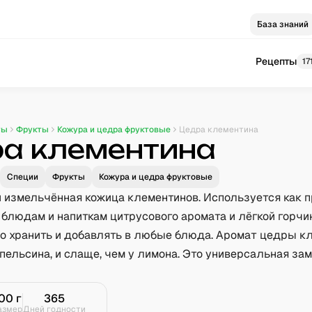
База знаний
Рецепты
17
ты
Фрукты
Кожура и цедра фруктовые
Цедра клементина
а клементина
Специи
Фрукты
Кожура и цедра фруктовые
 измельчённая кожица клементинов. Используется как 
блюдам и напиткам цитрусового аромата и лёгкой горчин
но хранить и добавлять в любые блюда. Аромат цедры к
апельсина, и слаще, чем у лимона. Это универсальная за
00
г
365
азмер
Дней годности