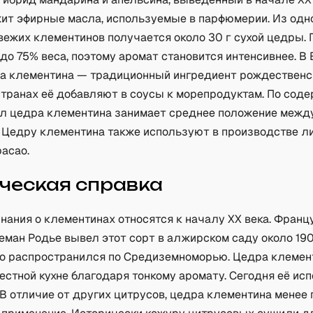
ит эфирные масла, используемые в парфюмерии. Из одн
вежих клементинов получается около 30 г сухой цедры. 
до 75% веса, поэтому аромат становится интенсивнее. В
а клементина — традиционный ингредиент рождественс
странах её добавляют в соусы к морепродуктам. По сод
л цедра клементина занимает среднее положение межд
. Цедру клементина также используют в производстве ли
асао.
ческая справка
нания о клементинах относятся к началу XX века. Франц
еман Родье вывел этот сорт в алжирском саду около 190
о распространился по Средиземноморью. Цедра клемен
естной кухне благодаря тонкому аромату. Сегодня её ис
 В отличие от других цитрусов, цедра клементина менее 