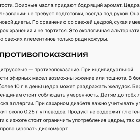
ости. Эфирные масла придают бодрящий аромат. Цедра
льзовании: не требует подготовки, всегда под рукой. Он
овой диеты. По сравнению со свежей цедрой, сухая име
ок хранения и не портится. Это экологичная альтернати
ю свежих клементинов только ради кожуры.
 противопоказания
цитрусовые — противопоказание. При индивидуальной
сти эфирных масел возможны жжение или тошнота. В б
(более 10 г в день) цедра может раздражать желудок. Б
енщинам стоит соблюдать умеренность. Детям до трёх л
ска аллергии. При сахарном диабете важно учитывать уг
т около 0,25 г углеводов. Продукт не содержит глютен
и к изжоге стоит ограничить употребление цедры, так 
спровоцировать дискомфорт.