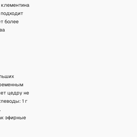
 клементина
а подходит
ет более
ва
ольших
еременным
ет цедру не
леводы: 1 г
.
как эфирные