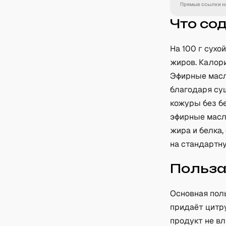
Прямые ссылки на
Что со
На 100 г сухой
жиров. Калор
Эфирные масл
благодаря су
кожуры без бе
эфирные масл
жира и белка
на стандартну
Польз
Основная пол
придаёт цитр
продукт не в