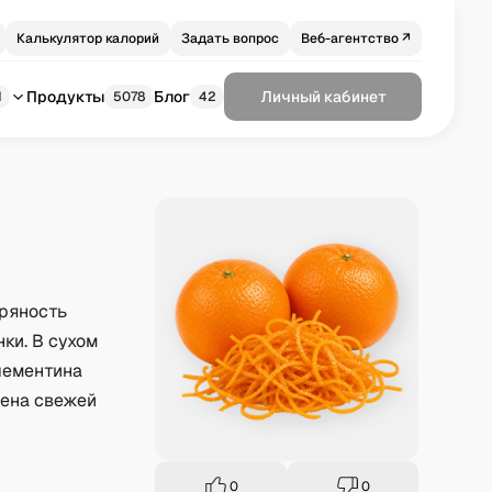
Калькулятор калорий
Задать вопрос
Веб-агентство ↗
Продукты
Блог
Личный кабинет
1
5078
42
пряность
ки. В сухом
лементина
мена свежей
0
0