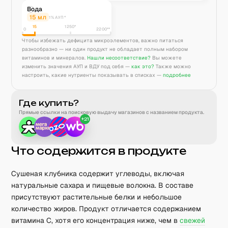
Вода
15
мл
1% АУП*
15
1250
*
0
2200**
Чтобы избежать дефицита микроэлементов, важно питаться
разнообразно — ни один продукт не обладает полным набором
витаминов и минералов.
Нашли несоответствие?
Вы можете
изменить значения АУП и ВДУ под себя —
как это?
Также можно
настроить, какие нутриенты показывать в списках —
подробнее
Где купить?
Прямые ссылки на поисковую выдачу магазинов с названием продукта.
+
21
Что содержится в продукте
Сушеная клубника содержит углеводы, включая
натуральные сахара и пищевые волокна. В составе
присутствуют растительные белки и небольшое
количество жиров. Продукт отличается содержанием
витамина C, хотя его концентрация ниже, чем в
свежей