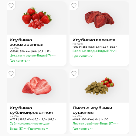
Клубника
Клубника вяленая
засахаренная
На 100 г:
~
300
₽
|
356
кКал
|
3,7
г
|
2,8
г
|
85,2
г
На 100 г:
Вяленые ягоды
Виды (
17
)
~
350
₽
|
315
кКал
|
0,8
г
|
0,2
г
|
77
г
Цукаты ягодные
Виды (
17
)
Где купить
Где купить
Клубника
Листья клубники
сублимированная
сушеные
На 100 г:
На 100 г:
~
475
₽
|
382,5
кКал
|
6,6
г
|
2,3
г
|
82,5
г
~
140
₽
|
150
кКал
|
10
г
|
1
г
|
30
г
Сублимированные ягоды
Листья сушёные
Виды (
17
)
Виды (
17
)
Где купить
Где купить