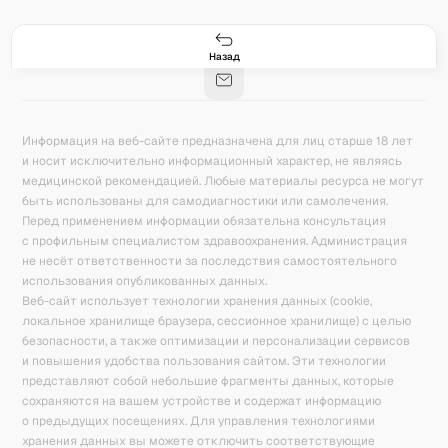
Гастро-сеты
Рецепты
Продукты
Блог
8
171
5078
42
База знаний
Калькулятор калорий
Назад
Информация на веб-сайте предназначена для лиц старше 18 лет
и носит исключительно информационный характер, не являясь
медицинской рекомендацией. Любые материалы ресурса не могут
быть использованы для самодиагностики или самолечения.
Перед применением информации обязательна консультация
с профильным специалистом здравоохранения. Администрация
не несёт ответственности за последствия самостоятельного
использования опубликованных данных.
Веб-сайт использует технологии хранения данных (cookie,
локальное хранилище браузера, сессионное хранилище) с целью
безопасности, а также оптимизации и персонализации сервисов
и повышения удобства пользования сайтом. Эти технологии
представляют собой небольшие фрагменты данных, которые
сохраняются на вашем устройстве и содержат информацию
о предыдущих посещениях. Для управления технологиями
хранения данных вы можете отключить соответствующие