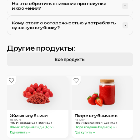
На что обратить внимание при покупке
и хранении?
Кому стоит с осторожностью употреблять
сушеную клубнику?
Другие продукты:
Все продукты
Жмых клубники
Пюре клубничное
На 100 г:
На 100 г:
~
100
₽
|
68
кКал
|
0,6
г
|
0,2
г
|
8,0
г
~
150
₽
|
32
кКал
|
0,9
г
|
0,3
г
|
11,3
г
Жмых ягодный
Виды (
17
)
Пюре ягодное
Виды (
17
)
Где купить
Где купить