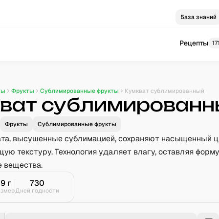
База знаний
Рецепты
17
ты
Фрукты
Сублимированные фрукты
Кумкват сублимированный
ват сублимированн
Фрукты
Сублимированные фрукты
та, высушенные сублимацией, сохраняют насыщенный 
щую текстуру. Технология удаляет влагу, оставляя форм
е вещества.
19
г
730
азмер
Дней годности