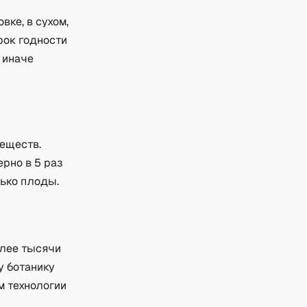
ке, в сухом,
рок годности
 иначе
веществ.
рно в 5 раз
лько плоды.
олее тысячи
у ботанику
м технологии