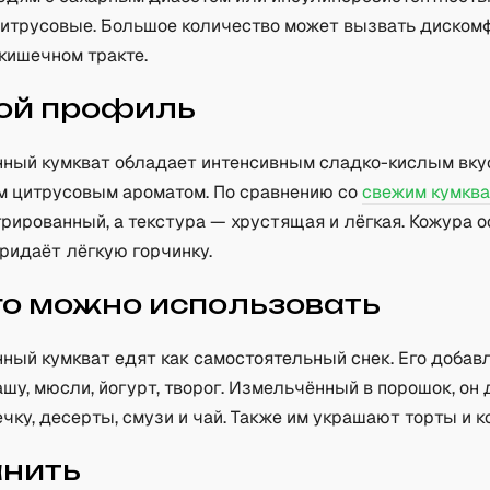
цитрусовые. Большое количество может вызвать диском
кишечном тракте.
ой профиль
ный кумкват обладает интенсивным сладко-кислым вку
 цитрусовым ароматом. По сравнению со
свежим кумкв
рированный, а текстура — хрустящая и лёгкая. Кожура о
ридаёт лёгкую горчинку.
го можно использовать
ный кумкват едят как самостоятельный снек. Его добав
шу, мюсли, йогурт, творог. Измельчённый в порошок, он
чку, десерты, смузи и чай. Также им украшают торты и к
анить