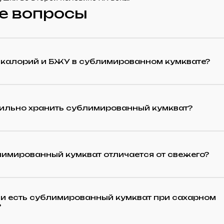
е вопросы
 калорий и БЖУ в сублимированном кумквате?
вильно хранить сублимированный кумкват?
имированный кумкват отличается от свежего?
и есть сублимированный кумкват при сахарном
?