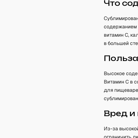
Что со
Сублимирован
содержанием 
витамин C, к
в большей ст
Польз
Высокое соде
Витамин C в с
для пищеваре
сублимирован
Вред и
Из-за высоко
ограничить л