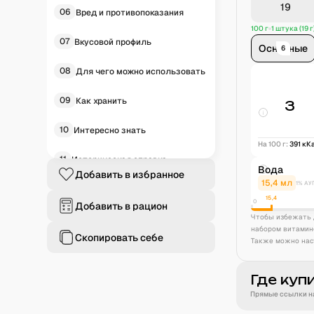
06
Вред и противопоказания
100 г
1 штука (19 г
07
Вкусовой профиль
Основные
6
08
Для чего можно использовать
09
Как хранить
3
10
Интересно знать
На 100 г:
391
кК
11
Историческая справка
Вода
Добавить в избранное
15,4
мл
1% АУ
12
Частые вопросы
15,4
0
Добавить в рацион
Чтобы избежать 
набором витамин
Скопировать себе
Также можно нас
Где куп
Прямые ссылки на