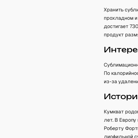
Хранить субли
прохладном и
достигает 730
продукт разм
Интере
Сублимационн
По калорийно
из-за удален
Истори
Кумкват родо
лет. В Европу
Роберту Форт
лиофильной су