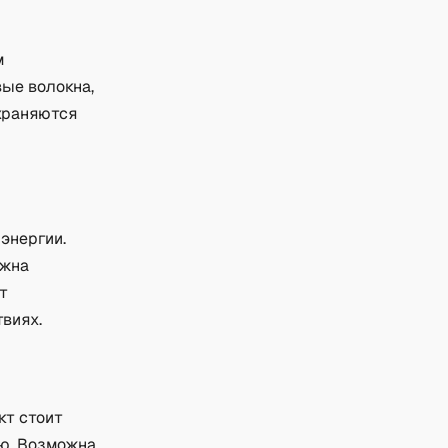
м
ые волокна,
храняются
энергии.
ажна
т
виях.
кт стоит
ю. Возможна