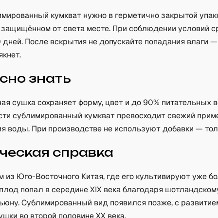
мированный кумкват нужно в герметично закрытой упаков
 защищённом от света месте. При соблюдении условий с
 дней. После вскрытия не допускайте попадания влаги —
якнет.
сно знать
ая сушка сохраняет форму, цвет и до 90% питательных 
сти сублимированный кумкват превосходит свежий приме
ия воды. При производстве не используют добавки — то
ческая справка
м из Юго-Восточного Китая, где его культивируют уже б
 плод попал в середине XIX века благодаря шотландском
ьюну. Сублимированный вид появился позже, с развитие
шки во второй половине XX века.