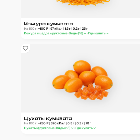
Кожура кумквата
На 100 г:
~
100
₽
|
97
кКал
|
1,5
г
|
0,2
г
|
25
г
Кожура и цедра фруктовые
Виды (
18
)
Где купить
Цукаты кумквата
На 100 г:
~
280
₽
|
320
кКал
|
0,5
г
|
0,3
г
|
78
г
Цукаты фруктовые
Виды (
18
)
Где купить