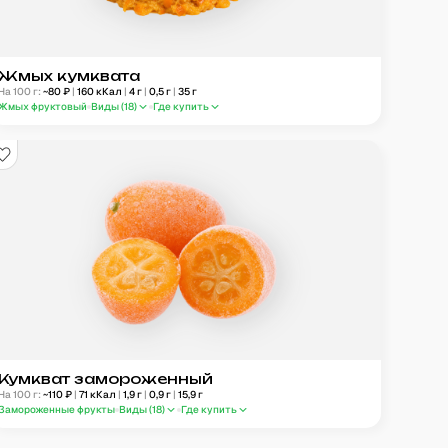
Жмых кумквата
На 100 г:
~
80
₽
|
160
кКал
|
4
г
|
0,5
г
|
35
г
Жмых фруктовый
Виды (
18
)
Где купить
Кумкват замороженный
На 100 г:
~
110
₽
|
71
кКал
|
1,9
г
|
0,9
г
|
15,9
г
Замороженные фрукты
Виды (
18
)
Где купить