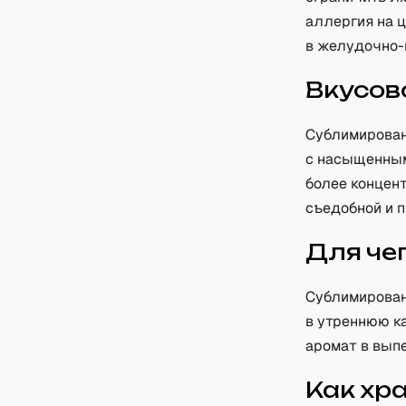
аллергия на 
в желудочно-
Вкусов
Сублимирован
с насыщенным
более концент
съедобной и п
Для че
Сублимирован
в утреннюю ка
аромат в выпе
Как хр