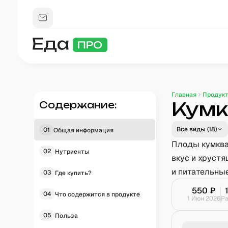
Главная
Продук
Кумк
Содержание:
Все виды (
18
)
01
Общая информация
Плоды кумква
02
Нутриенты
вкус и хрустя
и питательны
03
Где купить?
550
₽
04
Что содержится в продукте
1 Июн 2026
Р
05
Польза