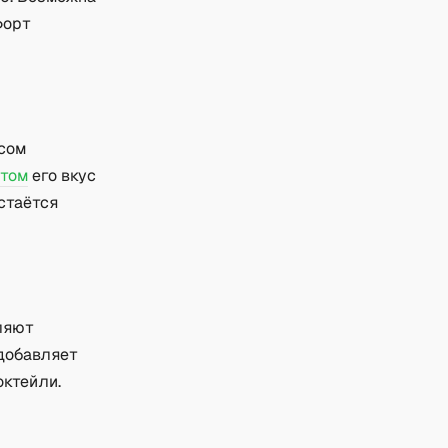
форт
сом
атом
его вкус
стаётся
ляют
 добавляет
октейли.