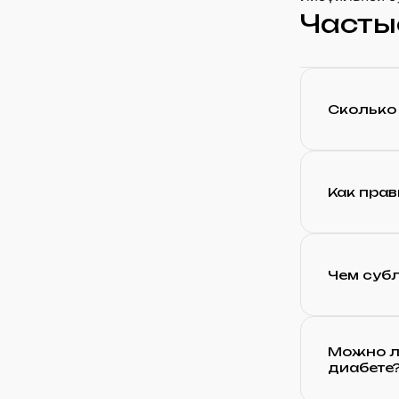
Часты
Сколько
Как пра
Чем субл
Можно л
диабете