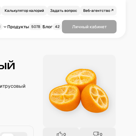
Калькулятор калорий
Задать вопрос
Веб-агентство ↗
Продукты
Блог
Личный кабинет
1
5078
42
ый
цитрусовый
у
0
0