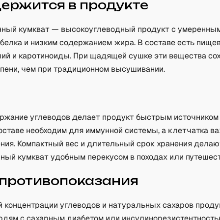
держится в продукте
ный кумкват — высокоуглеводный продукт с умеренны
белка и низким содержанием жира. В составе есть пищев
алий и каротиноиды. При щадящей сушке эти вещества со
епени, чем при традиционном высушивании.
а
ржание углеводов делает продукт быстрым источником 
оставе необходим для иммунной системы, а клетчатка в
ния. Компактный вес и длительный срок хранения делаю
ный кумкват удобным перекусом в походах или путешест
 противопоказания
й концентрации углеводов и натуральных сахаров проду
юдям с сахарным диабетом или инсулинорезистентность