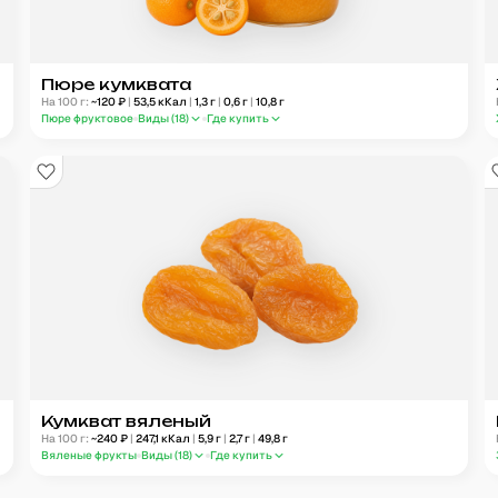
Пюре кумквата
На 100 г:
~
120
₽
|
53,5
кКал
|
1,3
г
|
0,6
г
|
10,8
г
Пюре фруктовое
Виды (
18
)
Где купить
Кумкват вяленый
На 100 г:
~
240
₽
|
247,1
кКал
|
5,9
г
|
2,7
г
|
49,8
г
Вяленые фрукты
Виды (
18
)
Где купить