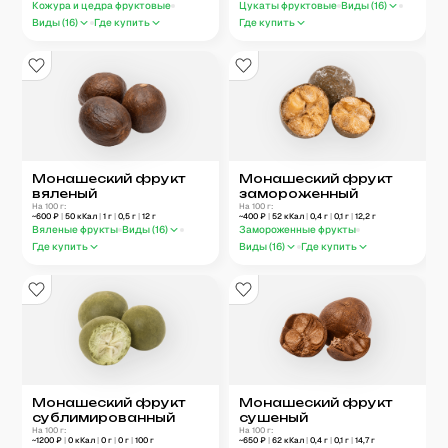
Кожура и цедра фруктовые
Цукаты фруктовые
Виды (
16
)
Виды (
16
)
Где купить
Где купить
Монашеский фрукт
Монашеский фрукт
вяленый
замороженный
На 100 г:
На 100 г:
~
600
₽
|
50
кКал
|
1
г
|
0,5
г
|
12
г
~
400
₽
|
52
кКал
|
0,4
г
|
0,1
г
|
12,2
г
Вяленые фрукты
Виды (
16
)
Замороженные фрукты
Где купить
Виды (
16
)
Где купить
Монашеский фрукт
Монашеский фрукт
сублимированный
сушеный
На 100 г:
На 100 г:
~
1200
₽
|
0
кКал
|
0
г
|
0
г
|
100
г
~
650
₽
|
62
кКал
|
0,4
г
|
0,1
г
|
14,7
г