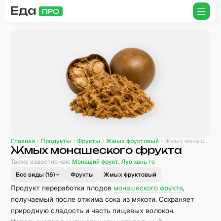
Главная
Продукты
Фрукты
Жмых фруктовый
Жмых монашеского фрукта
Жмых монашеского фрукта
Также известно как:
Монаший фрукт
,
Луо хань го
Все виды (
16
)
Фрукты
Жмых фруктовый
Продукт переработки плодов
монашеского фрукта
,
получаемый после отжима сока из мякоти. Сохраняет
природную сладость и часть пищевых волокон.