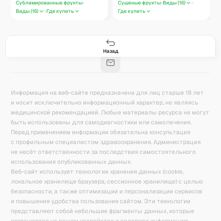
Сублимированные фрукты
Сушеные фрукты
Виды (
16
)
Виды (
16
)
Где купить
Где купить
Гастро-сеты
Рецепты
Продукты
Блог
8
171
5078
42
База знаний
Калькулятор калорий
Назад
Информация на веб-сайте предназначена для лиц старше 18 лет
и носит исключительно информационный характер, не являясь
медицинской рекомендацией. Любые материалы ресурса не могут
быть использованы для самодиагностики или самолечения.
Перед применением информации обязательна консультация
с профильным специалистом здравоохранения. Администрация
не несёт ответственности за последствия самостоятельного
использования опубликованных данных.
Веб-сайт использует технологии хранения данных (cookie,
локальное хранилище браузера, сессионное хранилище) с целью
безопасности, а также оптимизации и персонализации сервисов
и повышения удобства пользования сайтом. Эти технологии
представляют собой небольшие фрагменты данных, которые