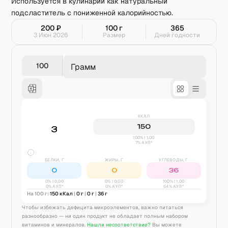
Используется в кулинарии как натуральный
подсластитель с пониженной калорийностью.
200
₽
100
г
365
3 Июн 2026
Размер
Дней годности
Грамм
ККАЛ
150
3
100% | 1,00
7% АУП*
БЕЛКИ, Г
ЖИРЫ, Г
УГЛЕВОДЫ, Г
0
0
36
0
% |
0,00
0
% |
0,00
100
% |
1,00
0% АУП*
0% АУП*
64% АУП*
На 100 г:
150
кКал
|
0
г
|
0
г
|
36
г
Чтобы избежать дефицита микроэлементов, важно питаться
разнообразно — ни один продукт не обладает полным набором
витаминов и минералов.
Нашли несоответствие?
Вы можете