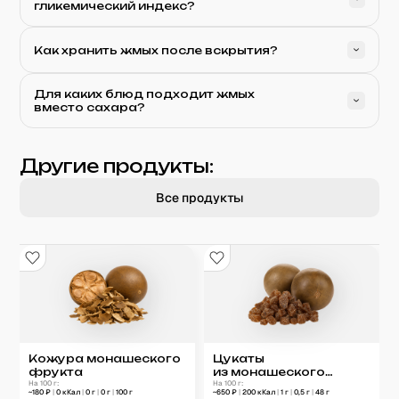
гликемический индекс?
Как хранить жмых после вскрытия?
Для каких блюд подходит жмых
вместо сахара?
Другие продукты:
Все продукты
Кожура монашеского
Цукаты
фрукта
из монашеского
На 100 г:
фрукта
На 100 г:
~
180
₽
|
0
кКал
|
0
г
|
0
г
|
100
г
~
650
₽
|
200
кКал
|
1
г
|
0,5
г
|
48
г