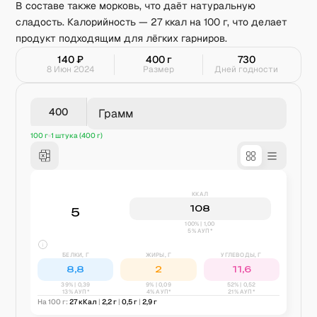
В составе также морковь, что даёт натуральную
сладость. Калорийность — 27 ккал на 100 г, что делает
продукт подходящим для лёгких гарниров.
140
₽
400
г
730
8 Июн 2024
Размер
Дней годности
Грамм
100 г
1 штука (400 г)
ККАЛ
108
5
100% | 1,00
5% АУП*
БЕЛКИ, Г
ЖИРЫ, Г
УГЛЕВОДЫ, Г
8,8
2
11,6
39
% |
0,39
9
% |
0,09
52
% |
0,52
13% АУП*
4% АУП*
21% АУП*
На 100 г:
27
кКал
|
2,2
г
|
0,5
г
|
2,9
г