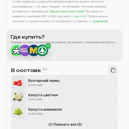
Чтобы избежать дефицита микроэлементов, важно питаться
разнообразно — ни один продукт не обладает полным набором
витаминов и минералов.
Нашли несоответствие?
Вы можете
изменить значения АУП и ВДУ под себя —
как это?
Также можно
настроить, какие нутриенты показывать в списках —
подробнее
Где купить?
Прямые ссылки на поисковую выдачу магазинов с названием продукта.
+
17
(
6
)
В составе
Болгарский перец
в составе
Капуста цветная
в составе
Капуста романеско
в составе
Показать все (
3
)