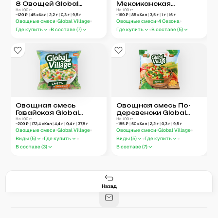
8 Овощей Global
Мексиканская
Village
На 100 г:
4 Сезона
На 100 г:
~
120
₽
|
45
кКал
|
2,2
г
|
0,3
г
|
9,5
г
~
160
₽
|
85
кКал
|
3,5
г
|
1
г
|
16
г
Овощные смеси
Global Village
Овощные смеси
4 Сезона
Где купить
В составе (
7
)
Где купить
В составе (
5
)
Овощная смесь
Овощная смесь По-
Гавайская Global
деревенски Global
Village
На 100 г:
Village
На 100 г:
~
200
₽
|
172,4
кКал
|
4,4
г
|
0,4
г
|
37,8
г
~
185
₽
|
50
кКал
|
2,2
г
|
0,3
г
|
9,5
г
Овощные смеси
Global Village
Овощные смеси
Global Village
Виды (
5
)
Где купить
Виды (
5
)
Где купить
В составе (
3
)
В составе (
7
)
Гастро-сеты
Рецепты
Продукты
Блог
8
171
5078
42
База знаний
Калькулятор калорий
Назад