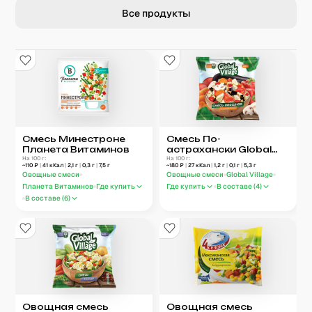
Все продукты
Смесь Минестроне
Смесь По-
Планета Витаминов
астрахански Global
На 100 г:
Village
На 100 г:
~
110
₽
|
41
кКал
|
2,1
г
|
0,3
г
|
7,5
г
~
180
₽
|
27
кКал
|
1,2
г
|
0,1
г
|
5,3
г
Овощные смеси
Овощные смеси
Global Village
Планета Витаминов
Где купить
Где купить
В составе (
4
)
В составе (
6
)
Овощная смесь
Овощная смесь