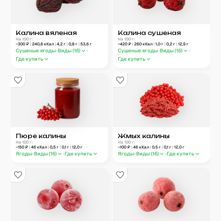
Калина вяленая
Калина сушеная
На 100 г:
На 100 г:
~
300
₽
|
240,8
кКал
|
4,2
г
|
0,8
г
|
53,6
г
~
420
₽
|
260
кКал
|
1,0
г
|
0,2
г
|
12,9
г
Сушеные ягоды
Виды (
16
)
Сушеные ягоды
Виды (
16
)
Где купить
Где купить
Пюре калины
Жмых калины
На 100 г:
На 100 г:
~
150
₽
|
46
кКал
|
0,5
г
|
0,1
г
|
12,0
г
~
100
₽
|
46
кКал
|
0,5
г
|
0,1
г
|
12,0
г
Ягоды
Виды (
16
)
Где купить
Ягоды
Виды (
16
)
Где купить