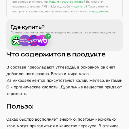
витаминов и минералов.
Нашли несоответствие?
Вы можете
изменить значения АУП и ВДУ под себя —
как это?
Также можно
настроить, какие нутриенты показывать в списках —
подробнее
Где купить?
Прямые ссылки на поисковую выдачу магазинов с названием продукта.
+
21
Что содержится в продукте
В составе преобладают углеводы, в основном за счёт
добавленного сахара. Белка и жира мало.
Из микроэлементов присутствуют калий, железо, витамин
C и органические кислоты. Дубильные вещества придают
терпкость.
Польза
Сахар быстро восполняет энергию, поэтому несколько
ягод могут пригодиться в качестве перекуса. В отличие