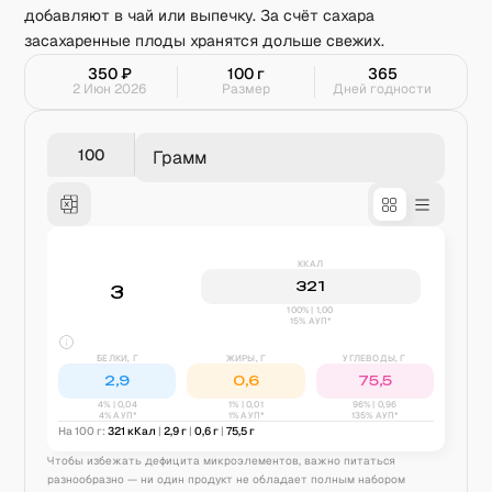
добавляют в чай или выпечку. За счёт сахара
засахаренные плоды хранятся дольше свежих.
350
₽
100
г
365
2 Июн 2026
Размер
Дней годности
Грамм
ККАЛ
321
3
100% | 1,00
15% АУП*
БЕЛКИ, Г
ЖИРЫ, Г
УГЛЕВОДЫ, Г
2,9
0,6
75,5
4
% |
0,04
1
% |
0,01
96
% |
0,96
4% АУП*
1% АУП*
135% АУП*
На 100 г:
321
кКал
|
2,9
г
|
0,6
г
|
75,5
г
Чтобы избежать дефицита микроэлементов, важно питаться
разнообразно — ни один продукт не обладает полным набором