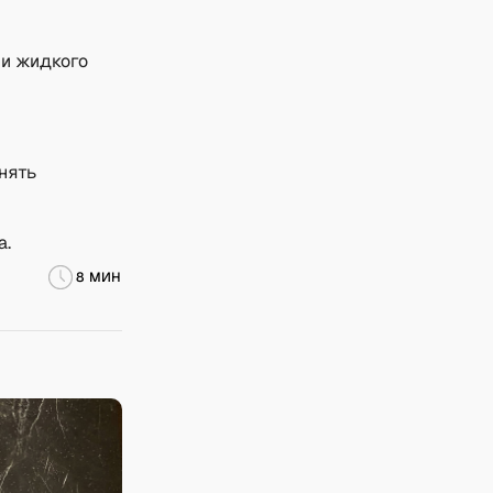
ии жидкого
нять
а.
8 МИН