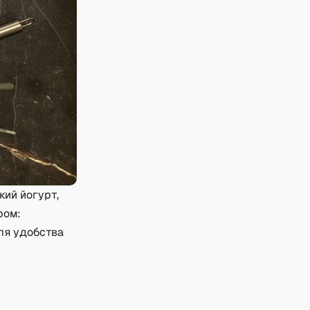
кий йогурт,
ром:
ля удобства