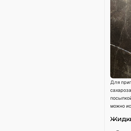
Для приг
сахароза
посыпкой
можно ис
Жидки