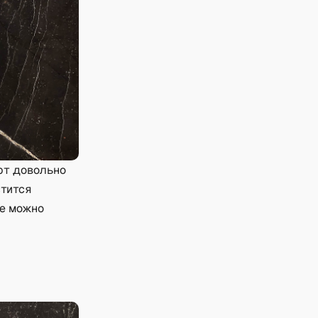
рт довольно
стится
ще можно