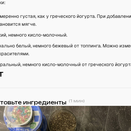
ки:
меренно густая, как у греческого йогурта. При добавлен
тановится мягче.
ий, немного кисло-молочный.
ально белый, немного бежевый от топпинга. Можно изме
красителями.
ральный, немного кисло-молочный от греческого йогурт
т
(
1
мин)
товьте ингредиенты