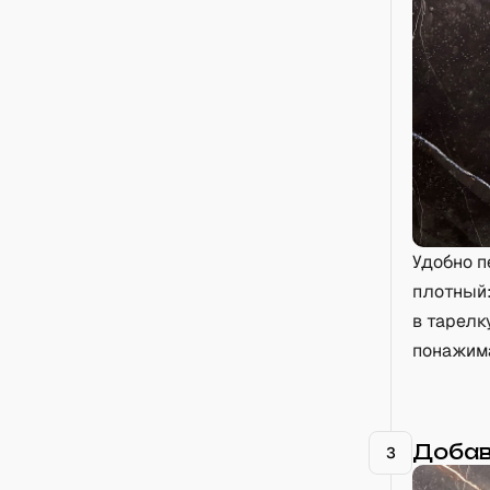
Удобно п
плотный:
в тарелк
понажима
Добав
3