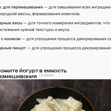
к для перемешивания
— для смешивания всех ингредие
нородной массы, формирования комочков.
арные весы
— для точного измерения ингредиентов, что
остижения нужной текстуры и вкуса.
 с носиком
— для упрощения процесса декорирования с
арный пинцет
— для упрощения процесса декорирования
ожите йогурт в емкость
(
2
мин)
азмешивания