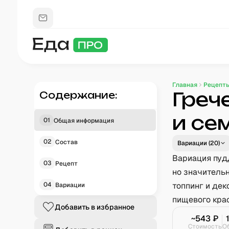
Главная
Рецепт
Греч
Содержание:
и се
01
Общая информация
02
Состав
Вариации (
20
)
Вариация пуд
03
Рецепт
но значительн
04
топпинг и дек
Вариации
пищевого кра
Добавить в избранное
~
543
₽
Стоимость
О