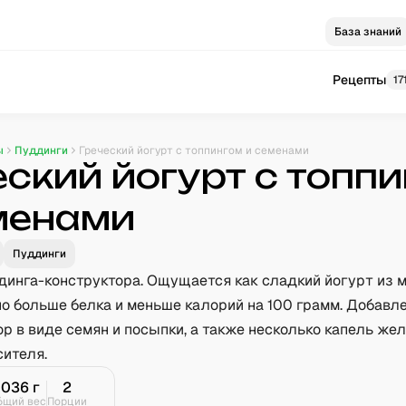
База знаний
Рецепты
17
ы
Пуддинги
Греческий йогурт с топпингом и семенами
еский йогурт с топп
менами
Пуддинги
динга-конструктора. Ощущается как сладкий йогурт из м
о больше белка и меньше калорий на 100 грамм. Добавле
ор в виде семян и посыпки, а также несколько капель же
сителя.
1036
г
2
бщий вес
Порции