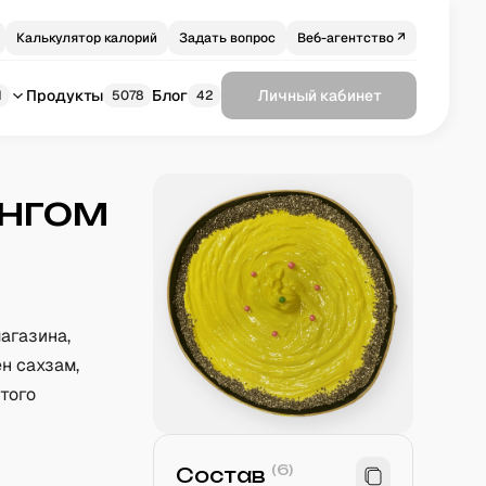
Калькулятор калорий
Задать вопрос
Веб-агентство ↗
Продукты
Блог
Личный кабинет
1
5078
42
ингом
агазина,
н сахзам,
лтого
(
6
)
Состав