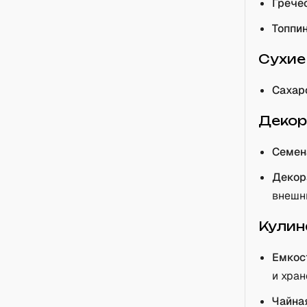
Грече
Топпи
Сухие
Сахар
Декор
Семен
Декор
внешн
Кулин
Емкос
и хран
Чайна