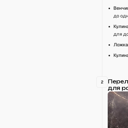
Венчи
до од
Кулин
для д
Ложка
Кулин
Перел
2
для р