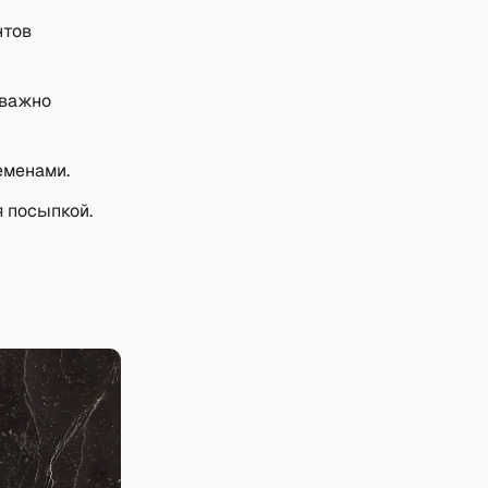
нтов
 важно
еменами.
 посыпкой.