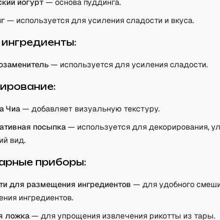
ский йогурт
— основа пуддинга.
нг
— используется для усиления сладости и вкуса.
 ингредиенты:
озаменитель
— используется для усиления сладости.
ирование:
а Чиа
— добавляет визуальную текстуру.
ативная посыпка
— используется для декорирования, у
ий вид.
арные приборы:
ти для размещения ингредиентов
— для удобного смеш
ения ингредиентов.
я ложка
— для упрощения извлечения рикотты из тары.