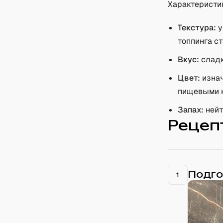
Характеристи
Текстура:
у
топпинга с
Вкус:
сладк
Цвет:
изнач
пищевыми 
Запах:
нейт
Рецеп
Подго
1