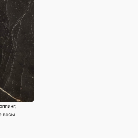
оппинг,
е весы