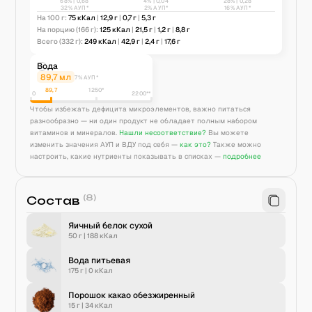
68
% |
0,68
4
% |
0,04
28
% |
0,28
32% АУП*
2% АУП*
16% АУП*
На 100 г:
75
кКал
|
12,9
г
|
0,7
г
|
5,3
г
На порцию
(166 г)
:
125
кКал
|
21,5
г
|
1,2
г
|
8,8
г
Всего
(332 г)
:
249
кКал
|
42,9
г
|
2,4
г
|
17,6
г
Вода
89,7
мл
7% АУП*
89,7
1250
*
0
2200**
Чтобы избежать дефицита микроэлементов, важно питаться
разнообразно — ни один продукт не обладает полным набором
витаминов и минералов.
Нашли несоответствие?
Вы можете
изменить значения АУП и ВДУ под себя —
как это?
Также можно
настроить, какие нутриенты показывать в списках —
подробнее
(
8
)
Состав
Яичный белок сухой
50 г
|
188
кКал
Вода питьевая
175 г
|
0
кКал
Порошок какао обезжиренный
15 г
|
34
кКал