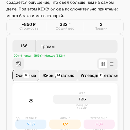
создается ощущение, что съел больше чем на самом
деле. При этом КБЖУ блюда исключительно приятные:
много белка и мало калорий.
~
850
₽
332
г
2
Стоимость
Общий вес
Порции
Грамм
100 г
1 порция (166 г)
1 блюдо (332 г)
Основные
Жиры детально
Углеводы детально
В
6
24
2
ККАЛ
125
3
100% | 1,00
6% АУП*
БЕЛКИ, Г
ЖИРЫ, Г
УГЛЕВОДЫ, Г
21,5
1,2
8,8