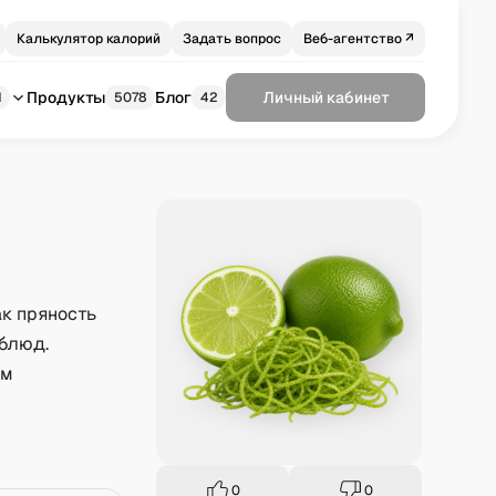
Калькулятор калорий
Задать вопрос
Веб-агентство ↗
Продукты
Блог
Личный кабинет
1
5078
42
ак пряность
 блюд.
ам
0
0