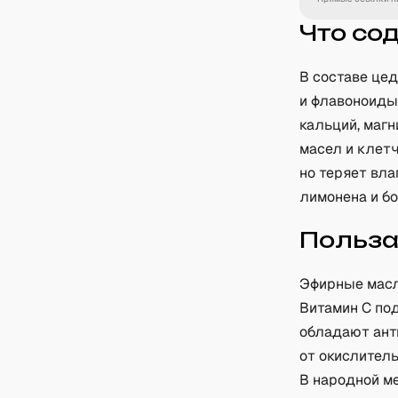
Что со
В составе це
и флавоноиды
кальций, магн
масел и клетч
но теряет вла
лимонена и бо
Польз
Эфирные масл
Витамин C по
обладают ант
от окислител
В народной м