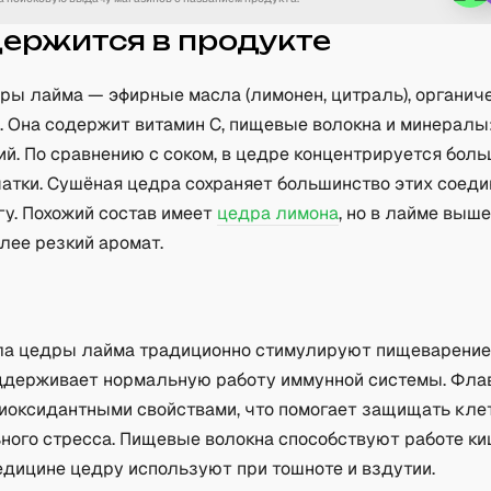
держится в продукте
дры лайма — эфирные масла (лимонен, цитраль), органич
. Она содержит витамин C, пищевые волокна и минералы:
ий. По сравнению с соком, в цедре концентрируется бол
атки. Сушёная цедра сохраняет большинство этих соеди
гу. Похожий состав имеет
цедра лимона
, но в лайме выш
лее резкий аромат.
а
а цедры лайма традиционно стимулируют пищеварение 
ддерживает нормальную работу иммунной системы. Фл
иоксидантными свойствами, что помогает защищать кле
ьного стресса. Пищевые волокна способствуют работе ки
едицине цедру используют при тошноте и вздутии.