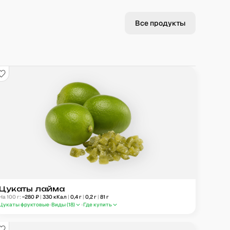
Все продукты
Цукаты лайма
На 100 г:
~
280
₽
|
330
кКал
|
0,4
г
|
0,2
г
|
81
г
Цукаты фруктовые
Виды (
18
)
Где купить