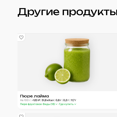
Другие продукты
Пюре лайма
На 100 г:
~
120
₽
|
51,8
кКал
|
0,8
г
|
0,2
г
|
11,7
г
Пюре фруктовое
Виды (
18
)
Где купить