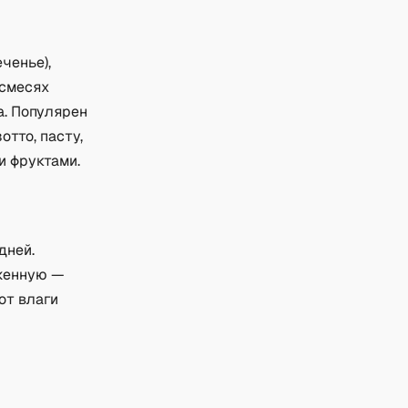
ченье),
 смесях
а. Популярен
тто, пасту,
и фруктами.
дней.
оженную —
от влаги