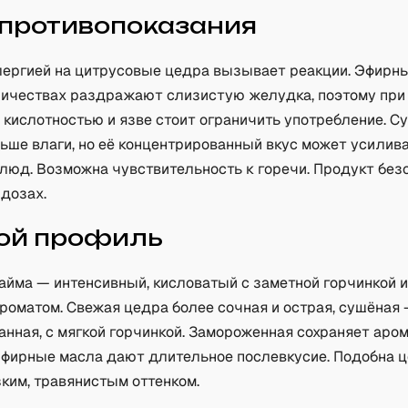
 противопоказания
лергией на цитрусовые цедра вызывает реакции. Эфирн
личествах раздражают слизистую желудка, поэтому при
 кислотностью и язве стоит ограничить употребление. С
ьше влаги, но её концентрированный вкус может усилив
блюд. Возможна чувствительность к горечи. Продукт без
 дозах.
ой профиль
айма — интенсивный, кисловатый с заметной горчинкой и
роматом. Свежая цедра более сочная и острая, сушёная
нная, с мягкой горчинкой. Замороженная сохраняет аром
 Эфирные масла дают длительное послевкусие. Подобна 
зким, травянистым оттенком.