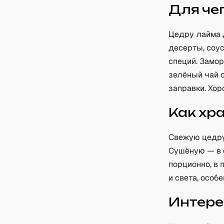
Для че
Цедру лайма д
десерты, соу
специй. Замо
зелёный чай с
заправки. Хор
Как хр
Свежую цедру
Сушёную — в 
порционно, в 
и света, особ
Интере