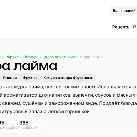
База знаний
Рецепты
17
ты
Фрукты
Кожура и цедра фруктовые
Цедра лайма
а лайма
Специи
Фрукты
Кожура и цедра фруктовые
ть кожуры лайма, снятая тонким слоем. Используется к
 ароматизатор для напитков, выпечки, соусов и мясных
в свежем, сушёном и замороженном виде. Придаёт блюд
итрусовый запах с лёгкой горчинкой.
65
г
365
азмер
Дней годности