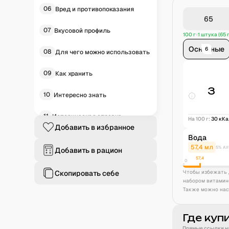
06
Вред и противопоказания
07
Вкусовой профиль
100 г
1 штука (65 г
Основные
6
08
Для чего можно использовать
09
Как хранить
3
10
Интересно знать
11
Историческая справка
На 100 г:
30
кК
Добавить в избранное
Вода
12
Частые вопросы
57,4
мл
5% АУ
Добавить в рацион
57,4
0
Скопировать себе
Чтобы избежать 
набором витамин
Также можно нас
Где куп
Прямые ссылки на