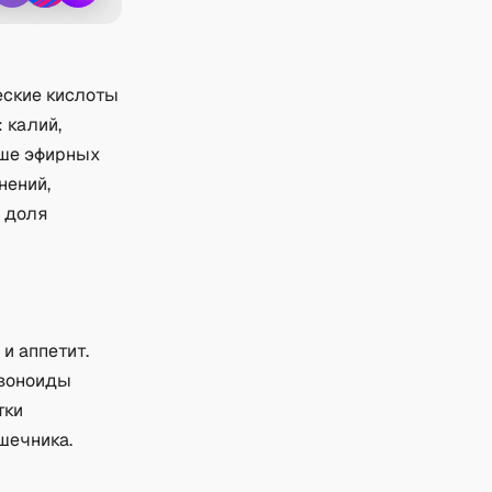
еские кислоты
 калий,
ьше эфирных
нений,
е доля
и аппетит.
авоноиды
тки
шечника.