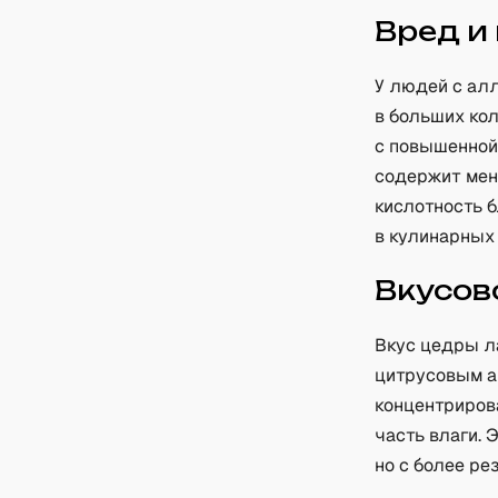
Вред и
У людей с ал
в больших ко
с повышенной
содержит мен
кислотность 
в кулинарных
Вкусов
Вкус цедры л
цитрусовым а
концентрирова
часть влаги.
но с более ре