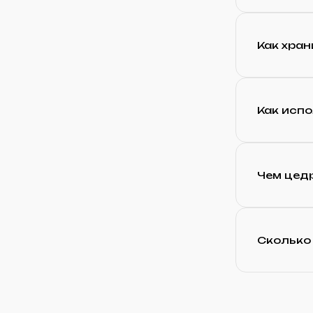
Как хра
Как испо
Чем цед
Сколько