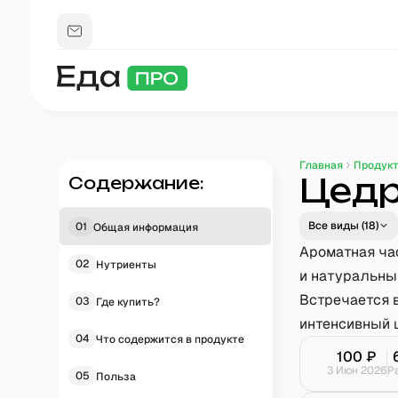
Главная
Продук
Цедр
Содержание:
Все виды (
18
)
01
Общая информация
Ароматная час
02
Нутриенты
и натуральный
Встречается 
03
Где купить?
интенсивный ц
04
Что содержится в продукте
100
₽
3 Июн 2026
Р
05
Польза