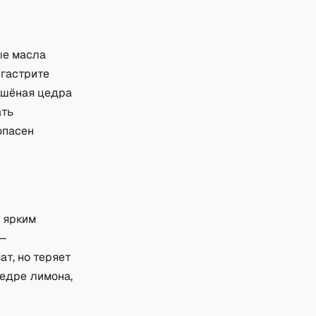
ые масла
 гастрите
ушёная цедра
ать
опасен
 ярким
 —
ат, но теряет
цедре лимона,