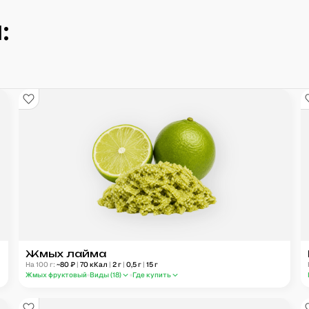
:
Жмых лайма
На 100 г:
~
80
₽
|
70
кКал
|
2
г
|
0,5
г
|
15
г
Жмых фруктовый
Виды (
18
)
Где купить