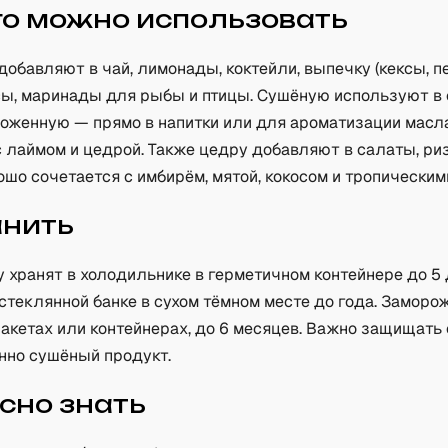
го можно использовать
обавляют в чай, лимонады, коктейли, выпечку (кексы, пе
сы, маринады для рыбы и птицы. Сушёную используют в
роженную — прямо в напитки или для ароматизации масл
 лаймом и цедрой. Также цедру добавляют в салаты, ризо
ошо сочетается с имбирём, мятой, кокосом и тропическим
анить
 хранят в холодильнике в герметичном контейнере до 5 
стеклянной банке в сухом тёмном месте до года. Замор
пакетах или контейнерах, до 6 месяцев. Важно защищать 
енно сушёный продукт.
сно знать