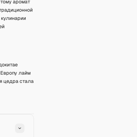
этому аромат
 традиционной
В кулинарии
ей
докитае
В Европу лайм
я цедра стала