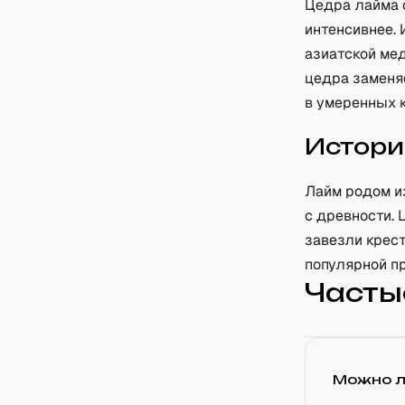
Цедра лайма 
интенсивнее.
азиатской мед
цедра заменя
в умеренных 
Истори
Лайм родом и
с древности. 
завезли крес
популярной п
Часты
Можно л