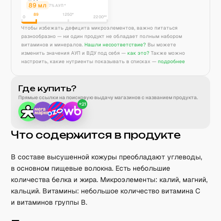
89
мл
7% АУП*
89
1250
*
0
2200**
Чтобы избежать дефицита микроэлементов, важно питаться
разнообразно — ни один продукт не обладает полным набором
витаминов и минералов.
Нашли несоответствие?
Вы можете
изменить значения АУП и ВДУ под себя —
как это?
Также можно
настроить, какие нутриенты показывать в списках —
подробнее
Где купить?
Прямые ссылки на поисковую выдачу магазинов с названием продукта.
+
21
Что содержится в продукте
В составе высушенной кожуры преобладают углеводы,
в основном пищевые волокна. Есть небольшие
количества белка и жира. Микроэлементы: калий, магний,
кальций. Витамины: небольшое количество витамина C
и витаминов группы B.