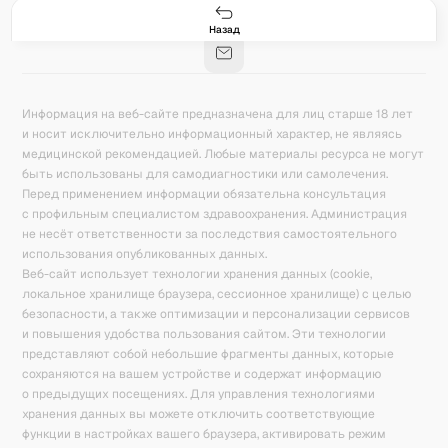
Гастро-сеты
Рецепты
Продукты
Блог
8
171
5078
42
База знаний
Калькулятор калорий
Назад
Информация на веб-сайте предназначена для лиц старше 18 лет
и носит исключительно информационный характер, не являясь
медицинской рекомендацией. Любые материалы ресурса не могут
быть использованы для самодиагностики или самолечения.
Перед применением информации обязательна консультация
с профильным специалистом здравоохранения. Администрация
не несёт ответственности за последствия самостоятельного
использования опубликованных данных.
Веб-сайт использует технологии хранения данных (cookie,
локальное хранилище браузера, сессионное хранилище) с целью
безопасности, а также оптимизации и персонализации сервисов
и повышения удобства пользования сайтом. Эти технологии
представляют собой небольшие фрагменты данных, которые
сохраняются на вашем устройстве и содержат информацию
о предыдущих посещениях. Для управления технологиями
хранения данных вы можете отключить соответствующие
функции в настройках вашего браузера, активировать режим