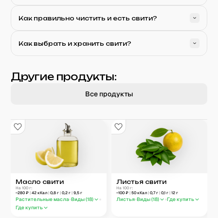
Как правильно чистить и есть свити?
Как выбрать и хранить свити?
Другие продукты:
Все продукты
Масло свити
Листья свити
На 100 г:
На 100 г:
~
280
₽
|
42
кКал
|
0,8
г
|
0,2
г
|
9,5
г
~
100
₽
|
50
кКал
|
0,7
г
|
0,1
г
|
12
г
Растительные масла
Виды (
18
)
Листья
Виды (
18
)
Где купить
Где купить