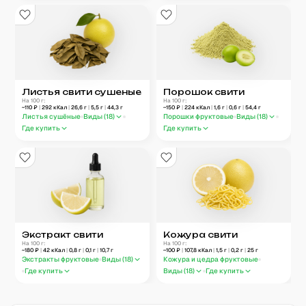
Листья свити сушеные
Порошок свити
На 100 г:
На 100 г:
~
110
₽
|
292
кКал
|
26,6
г
|
5,5
г
|
44,3
г
~
150
₽
|
224
кКал
|
1,6
г
|
0,6
г
|
54,4
г
Листья сушёные
Виды (
18
)
Порошки фруктовые
Виды (
18
)
Где купить
Где купить
Экстракт свити
Кожура свити
На 100 г:
На 100 г:
~
180
₽
|
42
кКал
|
0,8
г
|
0,1
г
|
10,7
г
~
100
₽
|
107,8
кКал
|
1,5
г
|
0,2
г
|
25
г
Экстракты фруктовые
Виды (
18
)
Кожура и цедра фруктовые
Где купить
Виды (
18
)
Где купить