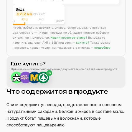
Вода
271,2
мл
22% АУП*
271,2
1250
*
0
2200**
Чтобы избежать дефицита микроэлементов, важно питаться
разнообразно — ни один продукт не обладает полным набором
витаминов и минералов.
Нашли несоответствие?
Вы можете
изменить значения АУП и ВДУ под себя —
как это?
Также можно
настроить, какие нутриенты показывать в списках —
подробнее
Где купить?
Прямые ссылки на поисковую выдачу магазинов с названием продукта.
+
17
Что содержится в продукте
Свити содержит углеводы, представленные в основном
натуральными сахарами. Белков и жиров в составе мало.
Продукт богат пищевыми волокнами, которые
способствуют пищеварению.