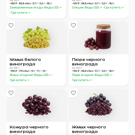
На 100 г:
На 100 г:
~
180
₽
|
68,8
кКал
|
0,7
г
|
0,2
г
|
18,1
г
~
120
₽
|
68,8
кКал
|
0,7
г
|
0,2
г
|
18,1
г
Замороженные ягоды
Виды (
32
)
Специи
Виды (
32
)
Где купить
Где купить
Жмых белого
Пюре черного
винограда
винограда
На 100 г:
На 100 г:
~
100
₽
|
170
кКал
|
13
г
|
11
г
|
14
г
~
150
₽
|
68,8
кКал
|
0,7
г
|
0,2
г
|
18,1
г
Жмых ягодный
Виды (
32
)
Пюре ягодное
Виды (
32
)
Где купить
Где купить
Кожура черного
Жмых черного
винограда
винограда