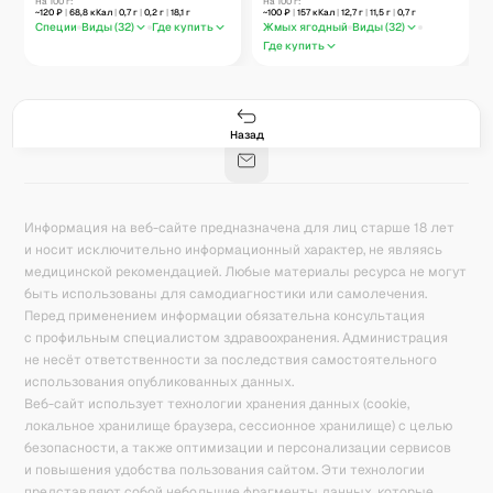
На 100 г:
На 100 г:
~
120
₽
|
68,8
кКал
|
0,7
г
|
0,2
г
|
18,1
г
~
100
₽
|
157
кКал
|
12,7
г
|
11,5
г
|
0,7
г
Специи
Виды (
32
)
Где купить
Жмых ягодный
Виды (
32
)
Где купить
Гастро-сеты
Рецепты
Продукты
Блог
8
171
5078
42
База знаний
Калькулятор калорий
Назад
Информация на веб-сайте предназначена для лиц старше 18 лет
и носит исключительно информационный характер, не являясь
медицинской рекомендацией. Любые материалы ресурса не могут
быть использованы для самодиагностики или самолечения.
Перед применением информации обязательна консультация
с профильным специалистом здравоохранения. Администрация
не несёт ответственности за последствия самостоятельного
использования опубликованных данных.
Веб-сайт использует технологии хранения данных (cookie,
локальное хранилище браузера, сессионное хранилище) с целью
безопасности, а также оптимизации и персонализации сервисов
и повышения удобства пользования сайтом. Эти технологии
представляют собой небольшие фрагменты данных, которые