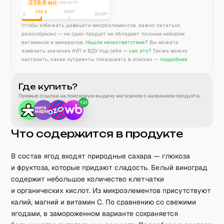
239,6
мл
19% АУП*
239,6
1250
*
0
2200**
Чтобы избежать дефицита микроэлементов, важно питаться
разнообразно — ни один продукт не обладает полным набором
витаминов и минералов.
Нашли несоответствие?
Вы можете
изменить значения АУП и ВДУ под себя —
как это?
Также можно
настроить, какие нутриенты показывать в списках —
подробнее
Где купить?
Прямые ссылки на поисковую выдачу магазинов с названием продукта.
+
21
Что содержится в продукте
В состав ягод входят природные сахара — глюкоза
и фруктоза, которые придают сладость. Белый виноград
содержит небольшое количество клетчатки
и органических кислот. Из микроэлементов присутствуют
калий, магний и витамин C. По сравнению со свежими
ягодами, в замороженном варианте сохраняется