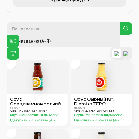
По названию (А-Я)
Соус
Соус Сырный Mr.
Средиземноморский
Djemius ZERO
Mr. Djemius ZERO
На 100 г:
На 100 г:
~
355
₽
|
40
кКал
|
1,5
г
|
1
г
|
5
г
~
345
₽
|
120
кКал
|
2
г
|
10
г
|
5,5
г
Соусы
Mr. Djemius
Виды (
22
)
Соусы
Mr. Djemius
Виды (
22
)
Где купить
В составе (
9
)
Где купить
В составе (
9
)