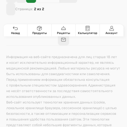
Страница:
2
из
2
Гастро-сеты
Рецепты
Продукты
Блог
8
171
5078
42
База знаний
Калькулятор калорий
Назад
Продукты
Рецепты
Калькулятор
Аккаунт
Информация на веб-сайте предназначена для лиц старше 18 лет
и носит исключительно информационный характер, не являясь
медицинской рекомендацией. Любые материалы ресурса не могут
быть использованы для самодиагностики или самолечения.
Перед применением информации обязательна консультация
с профильным специалистом здравоохранения. Администрация
не несёт ответственности за последствия самостоятельного
использования опубликованных данных.
Веб-сайт использует технологии хранения данных (cookie,
локальное хранилище браузера, сессионное хранилище) с целью
безопасности, а также оптимизации и персонализации сервисов
и повышения удобства пользования сайтом. Эти технологии
представляют собой небольшие фрагменты данных, которые