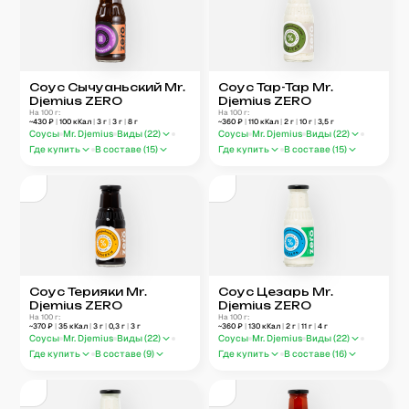
Соус Сычуаньский Mr.
Соус Тар-Тар Mr.
Djemius ZERO
Djemius ZERO
На 100 г:
На 100 г:
~
430
₽
|
100
кКал
|
3
г
|
3
г
|
8
г
~
360
₽
|
110
кКал
|
2
г
|
10
г
|
3,5
г
Соусы
Mr. Djemius
Виды (
22
)
Соусы
Mr. Djemius
Виды (
22
)
Где купить
В составе (
15
)
Где купить
В составе (
15
)
Соус Терияки Mr.
Соус Цезарь Mr.
Djemius ZERO
Djemius ZERO
На 100 г:
На 100 г:
~
370
₽
|
35
кКал
|
3
г
|
0,3
г
|
3
г
~
360
₽
|
130
кКал
|
2
г
|
11
г
|
4
г
Соусы
Mr. Djemius
Виды (
22
)
Соусы
Mr. Djemius
Виды (
22
)
Где купить
В составе (
9
)
Где купить
В составе (
16
)