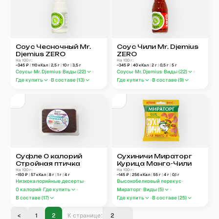
Соус Чесночный Mr.
Соус Чили Mr. Djemius
Djemius ZERO
ZERO
На 100 г:
На 100 г:
~
345
₽
|
110
кКал
|
2,5
г
|
10
г
|
3,5
г
~
345
₽
|
40
кКал
|
2
г
|
0,5
г
|
5
г
Соусы
Mr. Djemius
Виды (
22
)
Соусы
Mr. Djemius
Виды (
22
)
Где купить
В составе (
13
)
Где купить
В составе (
9
)
Суфле 0 калорий
Сухиничи Мираторг
Стройная птичка
Курица Манго-Чили
На 100 г:
На 100 г:
~
150
₽
|
57
кКал
|
8
г
|
1
г
|
4
г
~
145
₽
|
256
кКал
|
55
г
|
4
г
|
0,1
г
Низкокалорийные десерты
Высокобелковый перекус
0 калорий
Где купить
Мираторг
Виды (
5
)
В составе (
17
)
Где купить
В составе (
25
)
<
1
2
К странице: