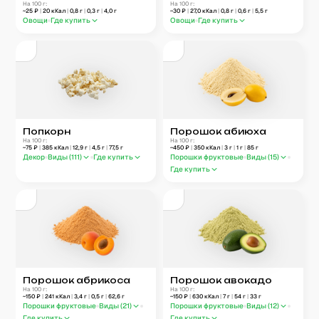
На 100 г:
На 100 г:
~
25
₽
|
20
кКал
|
0,8
г
|
0,3
г
|
4,0
г
~
30
₽
|
27,0
кКал
|
0,8
г
|
0,6
г
|
5,5
г
Овощи
Где купить
Овощи
Где купить
Попкорн
Порошок абиюха
На 100 г:
На 100 г:
~
75
₽
|
385
кКал
|
12,9
г
|
4,5
г
|
77,5
г
~
450
₽
|
350
кКал
|
3
г
|
1
г
|
85
г
Декор
Виды (
111
)
Где купить
Порошки фруктовые
Виды (
15
)
Где купить
Порошок абрикоса
Порошок авокадо
На 100 г:
На 100 г:
~
150
₽
|
241
кКал
|
3,4
г
|
0,5
г
|
62,6
г
~
150
₽
|
630
кКал
|
7
г
|
54
г
|
33
г
Порошки фруктовые
Виды (
21
)
Порошки фруктовые
Виды (
12
)
Где купить
Где купить