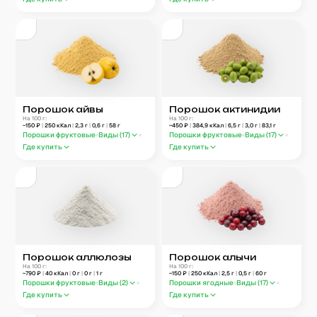
Порошок айвы
Порошок актинидии
На 100 г:
На 100 г:
~
150
₽
|
250
кКал
|
2,3
г
|
0,6
г
|
58
г
~
450
₽
|
384,9
кКал
|
6,5
г
|
3,0
г
|
83,1
г
Порошки фруктовые
Виды (
17
)
Порошки фруктовые
Виды (
17
)
Где купить
Где купить
Порошок аллюлозы
Порошок алычи
На 100 г:
На 100 г:
~
790
₽
|
40
кКал
|
0
г
|
0
г
|
1
г
~
150
₽
|
250
кКал
|
2,5
г
|
0,5
г
|
60
г
Порошки фруктовые
Виды (
2
)
Порошки ягодные
Виды (
17
)
Где купить
Где купить