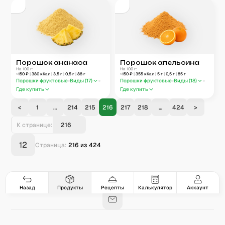
Порошок ананаса
Порошок апельсина
На 100 г:
На 100 г:
~
150
₽
|
380
кКал
|
3,5
г
|
0,5
г
|
88
г
~
150
₽
|
355
кКал
|
5
г
|
0,5
г
|
85
г
Порошки фруктовые
Виды (
17
)
Порошки фруктовые
Виды (
18
)
Где купить
Где купить
<
1
…
214
215
216
217
218
…
424
>
К странице:
12
Страница:
216
из
424
Гастро-сеты
Рецепты
Продукты
Блог
8
171
5078
42
База знаний
Калькулятор калорий
Назад
Продукты
Рецепты
Калькулятор
Аккаунт