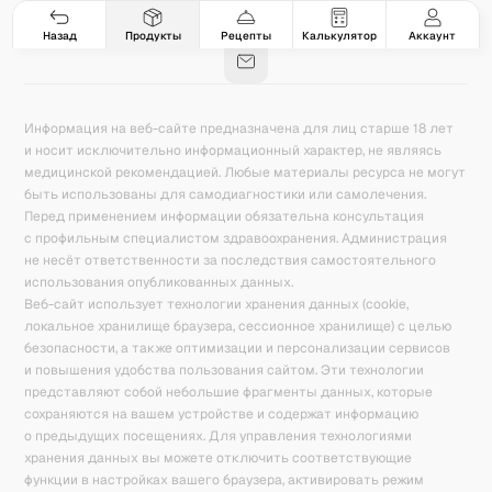
Гастро-сеты
Рецепты
Продукты
Блог
8
171
5078
42
База знаний
Калькулятор калорий
Назад
Продукты
Рецепты
Калькулятор
Аккаунт
Информация на веб-сайте предназначена для лиц старше 18 лет
и носит исключительно информационный характер, не являясь
медицинской рекомендацией. Любые материалы ресурса не могут
быть использованы для самодиагностики или самолечения.
Перед применением информации обязательна консультация
с профильным специалистом здравоохранения. Администрация
не несёт ответственности за последствия самостоятельного
использования опубликованных данных.
Веб-сайт использует технологии хранения данных (cookie,
локальное хранилище браузера, сессионное хранилище) с целью
безопасности, а также оптимизации и персонализации сервисов
и повышения удобства пользования сайтом. Эти технологии
представляют собой небольшие фрагменты данных, которые
сохраняются на вашем устройстве и содержат информацию
о предыдущих посещениях. Для управления технологиями
хранения данных вы можете отключить соответствующие
функции в настройках вашего браузера, активировать режим