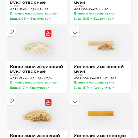
муки отварные
муки
На 100 г:
На 100 г:
~
25
₽
|
157
кКал
|
5,5
г
|
1,2
г
|
32
г
~
90
₽
|
360
кКал
|
7
г
|
1
г
|
80
г
Длинные макароны отварные
Длинные макароны сухие
Виды (
106
)
Где купить
Виды (
119
)
Где купить
Капеллини из рисовой
Капеллини из соевой
муки отварные
муки
На 100 г:
На 100 г:
~
40
₽
|
108
кКал
|
1,6
г
|
0,2
г
|
25,3
г
~
100
₽
|
364
кКал
|
37,5
г
|
16
г
|
20,8
г
Длинные макароны отварные
Длинные макароны сухие
Виды (
119
)
Где купить
Виды (
117
)
Где купить
Капеллини из соевой
Капеллини из твердых