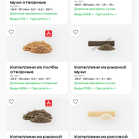
муки отварные
На 100 г:
~
60
₽
|
350
кКал
|
14
г
|
1,5
г
|
70
г
На 100 г:
Длинные макароны сухие
~
30
₽
|
157
кКал
|
5,5
г
|
2,3
г
|
29,7
г
Длинные макароны отварные
Виды (
434
)
Где купить
Виды (
112
)
Где купить
Капеллини из полбы
Капеллини из ржаной
отварные
муки
На 100 г:
На 100 г:
~
25
₽
|
135
кКал
|
5,5
г
|
0,9
г
|
27
г
~
65
₽
|
330
кКал
|
11
г
|
2
г
|
69
г
Длинные макароны отварные
Длинные макароны сухие
Виды (
434
)
Где купить
Виды (
106
)
Где купить
Капеллини из ржаной
Капеллини из рисовой