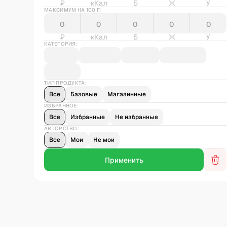
₽
кКал
Б
Ж
У
МАКСИМУМ НА 100 Г:
₽
кКал
Б
Ж
У
КАТЕГОРИЯ:
ТИП ПРОДУКТА:
Все
Базовые
Магазинные
ИЗБРАННОЕ:
Все
Избранные
Не избранные
АВТОРСТВО:
Все
Мои
Не мои