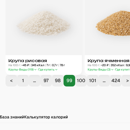
Крупа рисовая
Крупа ячменная
На 100 г:
~
45
₽
|
345
кКал
|
7
г
|
0,7
г
|
78
г
На 100 г:
~
20
₽
|
352
кКал
|
9,
Крупы
Виды (
119
)
Где купить
Крупы
Виды (
3
)
Где купит
<
1
…
97
98
99
100
101
…
424
>
База знаний
Калькулятор калорий