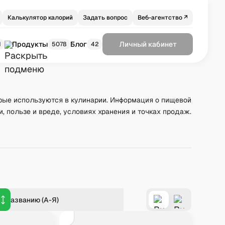
Калькулятор калорий
Задать вопрос
Веб-агентство ↗
Продукты
Блог
Личный кабинет
1
5078
42
рые используются в кулинарии. Информация о пищевой
и, пользе и вреде, условиях хранения и точках продаж.
о названию (А-Я)