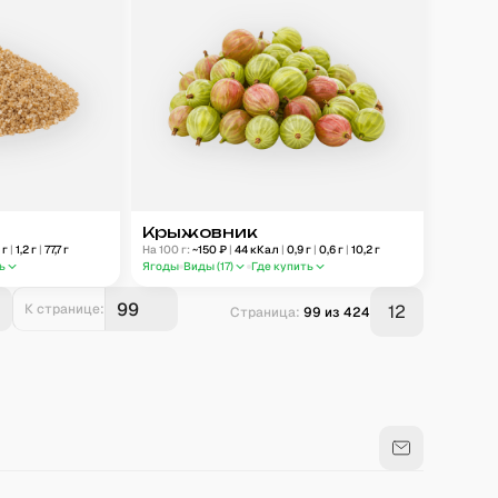
Крыжовник
9
г
|
1,2
г
|
77,7
г
На 100 г:
~
150
₽
|
44
кКал
|
0,9
г
|
0,6
г
|
10,2
г
ь
Ягоды
Виды (
17
)
Где купить
К странице:
12
Страница:
99
из
424