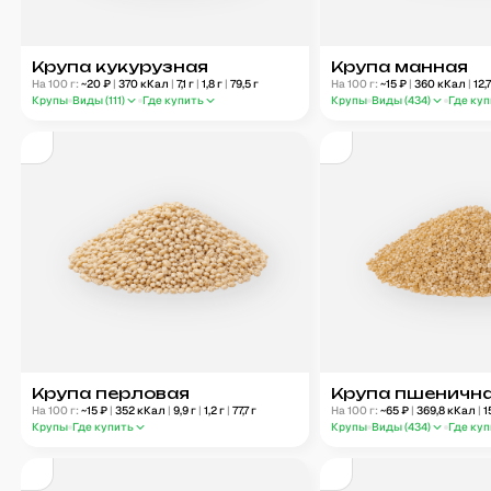
Крупа кукурузная
Крупа манная
На 100 г:
~
20
₽
|
370
кКал
|
7,1
г
|
1,8
г
|
79,5
г
На 100 г:
~
15
₽
|
360
кКал
|
12,
Крупы
Виды (
111
)
Где купить
Крупы
Виды (
434
)
Где ку
Крупа перловая
Крупа пшеничн
На 100 г:
~
15
₽
|
352
кКал
|
9,9
г
|
1,2
г
|
77,7
г
На 100 г:
~
65
₽
|
369,8
кКал
|
1
Крупы
Где купить
Крупы
Виды (
434
)
Где ку