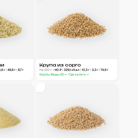
ли
Крупа из сорго
1,6
г
|
48,8
г
|
8,7
г
На 100 г:
~
40
₽
|
329,1
кКал
|
10,3
г
|
3,3
г
|
74,9
г
Крупы
Виды (
2
)
Где купить