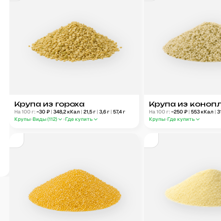
Крупа из гороха
Крупа из коноп
На 100 г:
~
30
₽
|
348,2
кКал
|
21,5
г
|
3,6
г
|
57,4
г
На 100 г:
~
250
₽
|
553
кКал
|
3
Крупы
Виды (
112
)
Где купить
Крупы
Где купить