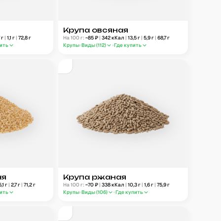
Крупа овсяная
7
г
|
1,1
г
|
72,8
г
На 100 г:
~
85
₽
|
342
кКал
|
13,5
г
|
5,9
г
|
68,7
г
пить
Крупы
Виды (
112
)
Где купить
ая
Крупа ржаная
5,1
г
|
2,7
г
|
71,2
г
На 100 г:
~
70
₽
|
338
кКал
|
10,3
г
|
1,6
г
|
75,9
г
пить
Крупы
Виды (
106
)
Где купить