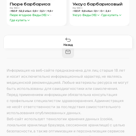
Пюре барбариса
Уксус барбарисовый
На 100 г:
На 100 г:
~
150
₽
|
52,2
кКал
|
0,9
г
|
0,2
г
|
11,6
г
~
130
₽
|
9,8
кКал
|
0,1
г
|
0
г
|
2,4
г
Пюре ягодное
Виды (
16
)
Уксус
Виды (
16
)
Где купить
Где купить
Гастро-сеты
Рецепты
Продукты
Блог
8
171
5078
42
База знаний
Калькулятор калорий
Назад
Информация на веб-сайте предназначена для лиц старше 18 лет
и носит исключительно информационный характер, не являясь
медицинской рекомендацией. Любые материалы ресурса не могут
быть использованы для самодиагностики или самолечения.
Перед применением информации обязательна консультация
с профильным специалистом здравоохранения. Администрация
не несёт ответственности за последствия самостоятельного
использования опубликованных данных.
Веб-сайт использует технологии хранения данных (cookie,
локальное хранилище браузера, сессионное хранилище) с целью
безопасности, а также оптимизации и персонализации сервисов