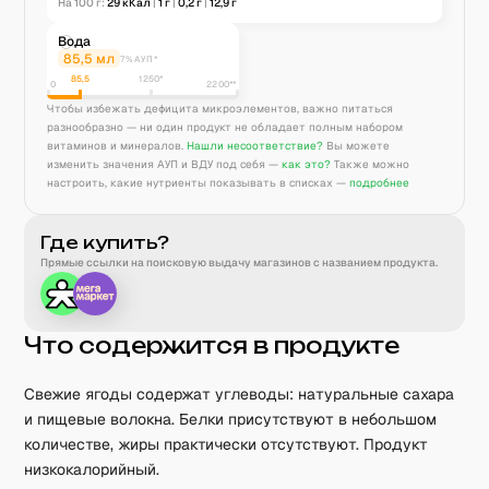
На 100 г:
29
кКал
|
1
г
|
0,2
г
|
12,9
г
Вода
85,5
мл
7% АУП*
85,5
1250
*
0
2200**
Чтобы избежать дефицита микроэлементов, важно питаться
разнообразно — ни один продукт не обладает полным набором
витаминов и минералов.
Нашли несоответствие?
Вы можете
изменить значения АУП и ВДУ под себя —
как это?
Также можно
настроить, какие нутриенты показывать в списках —
подробнее
Где купить?
Прямые ссылки на поисковую выдачу магазинов с названием продукта.
Что содержится в продукте
Свежие ягоды содержат углеводы: натуральные сахара
и пищевые волокна. Белки присутствуют в небольшом
количестве, жиры практически отсутствуют. Продукт
низкокалорийный.