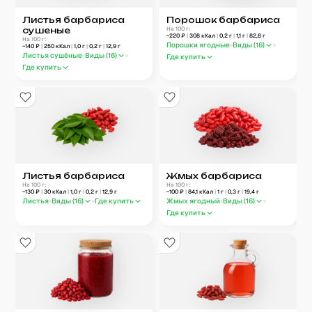
Листья барбариса
Порошок барбариса
сушеные
На 100 г:
~
220
₽
|
308
кКал
|
0,2
г
|
1,1
г
|
82,8
г
На 100 г:
Порошки ягодные
Виды (
16
)
~
140
₽
|
250
кКал
|
1,0
г
|
0,2
г
|
12,9
г
Листья сушёные
Виды (
16
)
Где купить
Где купить
Листья барбариса
Жмых барбариса
На 100 г:
На 100 г:
~
130
₽
|
30
кКал
|
1,0
г
|
0,2
г
|
12,9
г
~
100
₽
|
84,1
кКал
|
1
г
|
0,3
г
|
19,4
г
Листья
Виды (
16
)
Где купить
Жмых ягодный
Виды (
16
)
Где купить