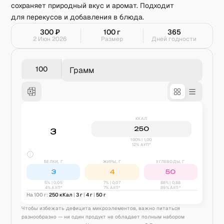
сохраняет природный вкус и аромат. Подходит
для перекусов и добавления в блюда.
300
₽
100
г
365
2 Июн 2026
Размер
Дней годности
Грамм
ККАЛ
250
3
100% | 1,00
12% АУП*
БЕЛКИ, Г
ЖИРЫ, Г
УГЛЕВОДЫ, Г
3
4
50
5
% |
0,05
7
% |
0,07
88
% |
0,88
4% АУП*
7% АУП*
89% АУП*
На 100 г:
250
кКал
|
3
г
|
4
г
|
50
г
Чтобы избежать дефицита микроэлементов, важно питаться
разнообразно — ни один продукт не обладает полным набором