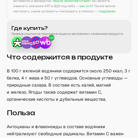
витаминов и минералов.
Нашли несоответствие?
Вы можете
изменить значения АУП и ВДУ под себя —
как это?
Также можно
настроить, какие нутриенты показывать в списках —
подробнее
Где купить?
Прямые ссылки на поисковую выдачу магазинов с названием продукта.
+
21
Что содержится в продукте
В 100 г вяленой водяники содержится около 250 ккал, 3 г
белка, 4 г жира и 50 г углеводов. Основные углеводы —
природные сахара. В составе есть калий, магний
и железо. Ягоды также содержат витамин C,
органические кислоты и дубильные вещества.
Польза
Антоцианы и флавоноиды в составе водяники
нейтрализуют свободные радикалы. Витамин C важен