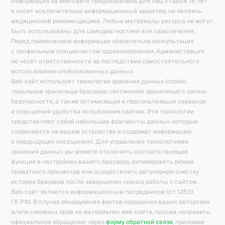
Информация на веб-сайте предназначена для лиц старше 18 лет
и носит исключительно информационный характер, не являясь
медицинской рекомендацией. Любые материалы ресурса не могут
быть использованы для самодиагностики или самолечения.
Перед применением информации обязательна консультация
с профильным специалистом здравоохранения. Администрация
не несёт ответственности за последствия самостоятельного
использования опубликованных данных.
Веб-сайт использует технологии хранения данных (cookie,
локальное хранилище браузера, сессионное хранилище) с целью
безопасности, а также оптимизации и персонализации сервисов
и повышения удобства пользования сайтом. Эти технологии
представляют собой небольшие фрагменты данных, которые
сохраняются на вашем устройстве и содержат информацию
о предыдущих посещениях. Для управления технологиями
хранения данных вы можете отключить соответствующие
функции в настройках вашего браузера, активировать режим
приватного просмотра или осуществлять регулярную очистку
истории браузера после завершения сеанса работы с сайтом.
Веб-сайт является информационным посредником (ст. 1253.1
ГК РФ). В случае обнаружения фактов нарушения ваших авторских
и/или смежных прав на материалах веб-сайта, просим направить
официальное обращение через
форму обратной связи
, приложив