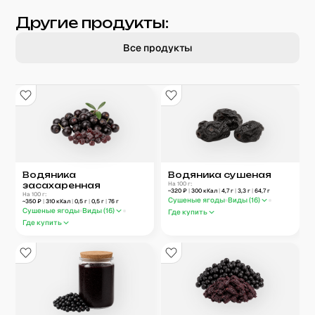
Другие продукты:
Все продукты
Водяника
Водяника сушеная
засахаренная
На 100 г:
~
320
₽
|
300
кКал
|
4,7
г
|
3,3
г
|
64,7
г
На 100 г:
Сушеные ягоды
Виды (
16
)
~
350
₽
|
310
кКал
|
0,5
г
|
0,5
г
|
76
г
Сушеные ягоды
Виды (
16
)
Где купить
Где купить