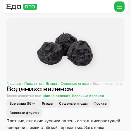
Главная
Продукты
Ягоды
Сушеные ягоды
Водяника вяленая
Водяника вяленая
Также известно как:
Шикша вяленая
,
Вороника вяленая
Все виды (
16
)
Ягоды
Сушеные ягоды
Фрукты
Вяленые фрукты
Плотные, сладкие кусочки вяленых ягод дикорастущей
северной шикши с лёгкой терпкостью. Заготовка